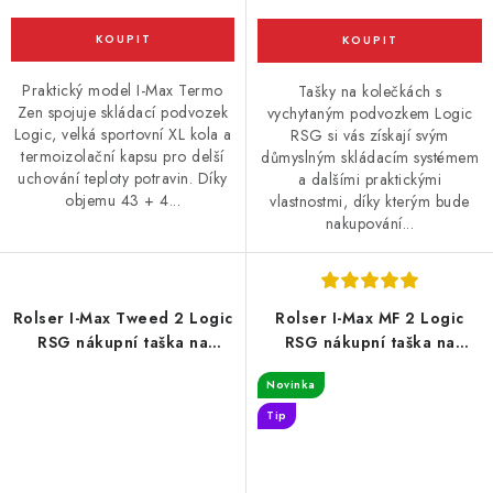
Praktický model I-Max Termo
Tašky na kolečkách s
Zen spojuje skládací podvozek
vychytaným podvozkem Logic
Logic, velká sportovní XL kola a
RSG si vás získají svým
termoizolační kapsu pro delší
důmyslným skládacím systémem
uchování teploty potravin. Díky
a dalšími praktickými
objemu 43 + 4...
vlastnostmi, díky kterým bude
nakupování...
Rolser I-Max Tweed 2 Logic
Rolser I-Max MF 2 Logic
RSG nákupní taška na
RSG nákupní taška na
velkých kolečkách, modrá
velkých kolečkách,
Novinka
tyrkysová
Tip