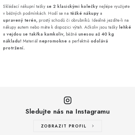
v
Skládací nákupní tašky
se 2 klasickými kolečky
nejlépe využijete
l
v běžných podmínkách. Hodí se na
těžké nákupy
a
á
upravený terén,
prostý schodů či obrubníků. Ideálně jezdíte-li na
d
nákupy autem nebo máte k dispozici výtah. Ačkoliv jsou tašky
lehké
a
vejdou se takřka kamkoliv,
běžně
unesou až 40 kg
a
nákladu!
Materiál
nepromokne
a perfektně
odolává
c
protržení.
í
p
r
v
k
y
v
ý
Sledujte nás na Instagramu
p
i
ZOBRAZIT PROFIL
s