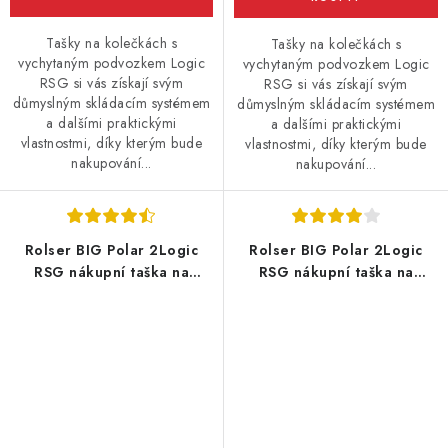
Tašky na kolečkách s
Tašky na kolečkách s
vychytaným podvozkem Logic
vychytaným podvozkem Logic
RSG si vás získají svým
RSG si vás získají svým
důmyslným skládacím systémem
důmyslným skládacím systémem
a dalšími praktickými
a dalšími praktickými
vlastnostmi, díky kterým bude
vlastnostmi, díky kterým bude
nakupování...
nakupování...
Rolser BIG Polar 2Logic
Rolser BIG Polar 2Logic
RSG nákupní taška na
RSG nákupní taška na
velkých kolečkách, černá
velkých kolečkách, červená