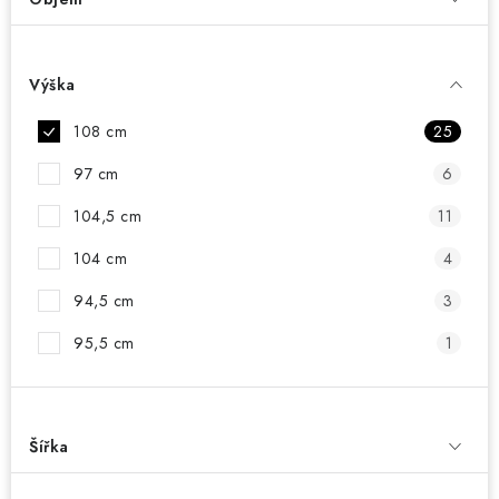
Výška
108 cm
25
97 cm
6
104,5 cm
11
104 cm
4
94,5 cm
3
95,5 cm
1
Šířka