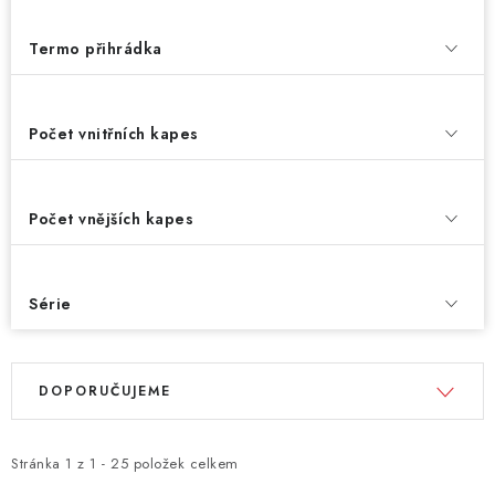
Termo přihrádka
Počet vnitřních kapes
Počet vnějších kapes
Série
V
Ř
DOPORUČUJEME
ý
a
p
z
i
e
Stránka
1
z
1
-
25
položek celkem