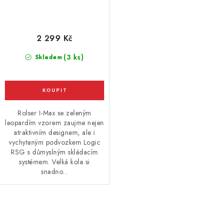
2 299 Kč
(3 ks)
Skladem
Rolser I-Max se zeleným
leopardím vzorem zaujme nejen
atraktivním designem, ale i
vychytaným podvozkem Logic
RSG s důmyslným skládacím
systémem. Velká kola si
snadno...
O