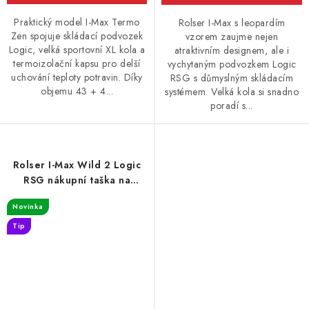
Praktický model I-Max Termo
Rolser I-Max s leopardím
Zen spojuje skládací podvozek
vzorem zaujme nejen
Logic, velká sportovní XL kola a
atraktivním designem, ale i
termoizolační kapsu pro delší
vychytaným podvozkem Logic
uchování teploty potravin. Díky
RSG s důmyslným skládacím
objemu 43 + 4...
systémem. Velká kola si snadno
poradí s...
Rolser I-Max Wild 2 Logic
RSG nákupní taška na
kolečkách, leopardí vzor
Novinka
zelená
Tip