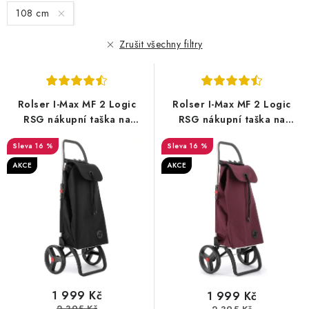
s
n
108 cm
p
í
r
p
Zrušit všechny filtry
o
r
d
o
u
d
Rolser I-Max MF 2 Logic
Rolser I-Max MF 2 Logic
k
u
RSG nákupní taška na
RSG nákupní taška na
t
k
velkých kolečkách, černá
velkých kolečkách, bordó
16 %
16 %
ů
t
AKCE
AKCE
ů
1 999 Kč
1 999 Kč
2 395 Kč