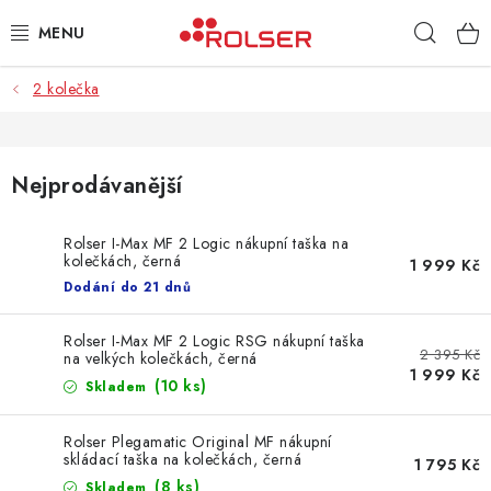
Přejít
Hleda
na
obsah
2 kolečka
TAŠKY NA KOLEČKÁCH
ŽEHLICÍ PRKNA
Nejprodávanější
SCHŮDKY
Rolser I-Max MF 2 Logic nákupní taška na
kolečkách, černá
KLASICKÉ TAŠKY
1 999 Kč
Dodání do 21 dnů
PŘÍSLUŠENSTVÍ
Rolser I-Max MF 2 Logic RSG nákupní taška
2 395 Kč
na velkých kolečkách, černá
1 999 Kč
Úvod
Kontakt
Obchodní podmínky
Jak nakupovat
(10 ks)
Skladem
Rolser Plegamatic Original MF nákupní
skládací taška na kolečkách, černá
1 795 Kč
(8 ks)
Skladem