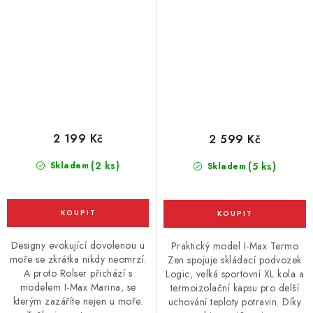
2 199 Kč
2 599 Kč
(2 ks)
Skladem
(5 ks)
Skladem
Designy evokující dovolenou u
Praktický model I-Max Termo
moře se zkrátka nikdy neomrzí.
Zen spojuje skládací podvozek
A proto Rolser přichází s
Logic, velká sportovní XL kola a
modelem I-Max Marina, se
termoizolační kapsu pro delší
kterým zazáříte nejen u moře.
uchování teploty potravin. Díky