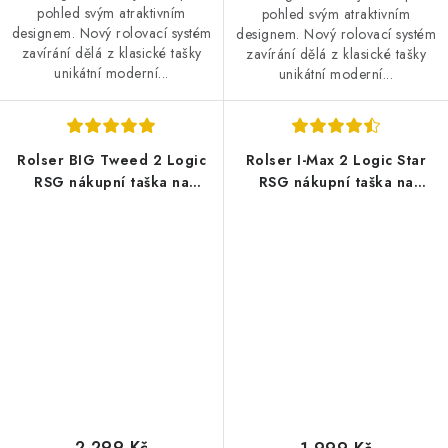
pohled svým atraktivním
pohled svým atraktivním
designem. Nový rolovací systém
designem. Nový rolovací systém
zavírání dělá z klasické tašky
zavírání dělá z klasické tašky
unikátní moderní...
unikátní moderní...
Rolser BIG Tweed 2 Logic
Rolser I-Max 2 Logic Star
RSG nákupní taška na
RSG nákupní taška na
velkých kolečkách, černá
kolečkách, černo-oranžová
2 299 Kč