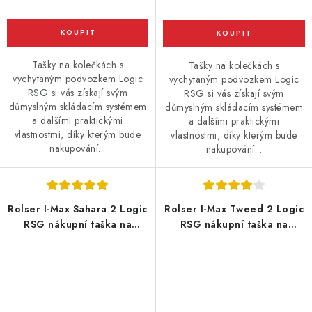
Tašky na kolečkách s
Tašky na kolečkách s
vychytaným podvozkem Logic
vychytaným podvozkem Logic
RSG si vás získají svým
RSG si vás získají svým
důmyslným skládacím systémem
důmyslným skládacím systémem
a dalšími praktickými
a dalšími praktickými
vlastnostmi, díky kterým bude
vlastnostmi, díky kterým bude
nakupování...
nakupování...
Rolser I-Max Sahara 2 Logic
Rolser I-Max Tweed 2 Logic
RSG nákupní taška na
RSG nákupní taška na
kolečkách, khaki
velkých kolečkách, černá