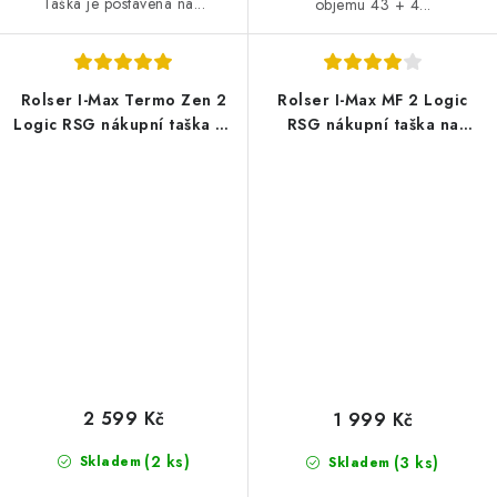
Taška je postavena na...
objemu 43 + 4...
Rolser I-Max Termo Zen 2
Rolser I-Max MF 2 Logic
Logic RSG nákupní taška na
RSG nákupní taška na
kolečkách, modrá
velkých kolečkách, khaki
2 599 Kč
1 999 Kč
(2 ks)
Skladem
(3 ks)
Skladem