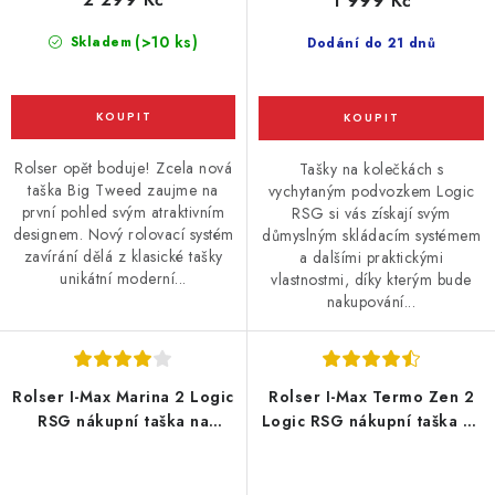
1 999 Kč
(>10 ks)
Skladem
Dodání do 21 dnů
Rolser opět boduje! Zcela nová
Tašky na kolečkách s
taška Big Tweed zaujme na
vychytaným podvozkem Logic
první pohled svým atraktivním
RSG si vás získají svým
designem. Nový rolovací systém
důmyslným skládacím systémem
zavírání dělá z klasické tašky
a dalšími praktickými
unikátní moderní...
vlastnostmi, díky kterým bude
nakupování...
Rolser I-Max Marina 2 Logic
Rolser I-Max Termo Zen 2
RSG nákupní taška na
Logic RSG nákupní taška na
kolečkách, černo-bílá
kolečkách, černá