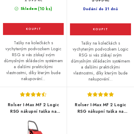
2 395 Kč
(10 ks)
Skladem
Dodání do 21 dnů
Tašky na kolečkách s
Tašky na kolečkách s
vychytaným podvozkem Logic
vychytaným podvozkem Logic
RSG si vás získají svým
RSG si vás získají svým
důmyslným skládacím systémem
důmyslným skládacím systémem
a dalšími praktickými
a dalšími praktickými
vlastnostmi, díky kterým bude
vlastnostmi, díky kterým bude
nakupování...
nakupování...
Rolser I-Max MF 2 Logic
Rolser I-Max MF 2 Logic
RSG nákupní taška na
RSG nákupní taška na
velkých kolečkách, červená
velkých kolečkách, tmavě
modrá