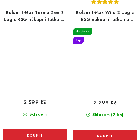
Rolser I-Max Termo Zen 2
Rolser I-Max Wild 2 Logic
Logic RSG nákupní taška na
RSG nákupní taška na
kolečkách, tmavě modrá
kolečkách, leopardí vzor
Novinka
Tip
2 599 Kč
2 299 Kč
Skladem
(2 ks)
Skladem