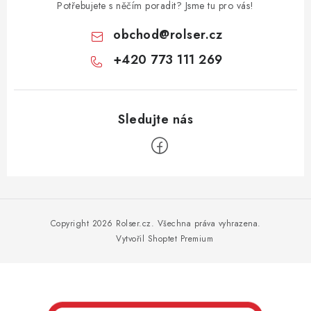
Potřebujete s něčím poradit? Jsme tu pro vás!
obchod
@
rolser.cz
+420 773 111 269
Z
á
p
Copyright 2026
Rolser.cz
. Všechna práva vyhrazena.
a
Vytvořil Shoptet Premium
t
í