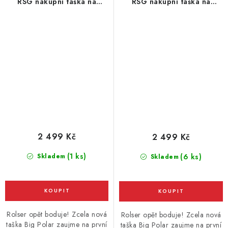
RSG nákupní taška na
RSG nákupní taška na
velkých kolečkách, Khaki -
velkých kolečkách, Marino -
zelená
modrá
2 499 Kč
2 499 Kč
(1 ks)
Skladem
(6 ks)
Skladem
Rolser opět boduje! Zcela nová
Rolser opět boduje! Zcela nová
taška Big Polar zaujme na první
taška Big Polar zaujme na první