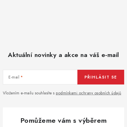
r
v
k
y
v
ý
p
Aktuální novinky a akce na váš e-mail
i
s
u
E-mail
PŘIHLÁSIT SE
Vložením e-mailu souhlasíte s
podmínkami ochrany osobních údajů
Pomůžeme vám s výběrem