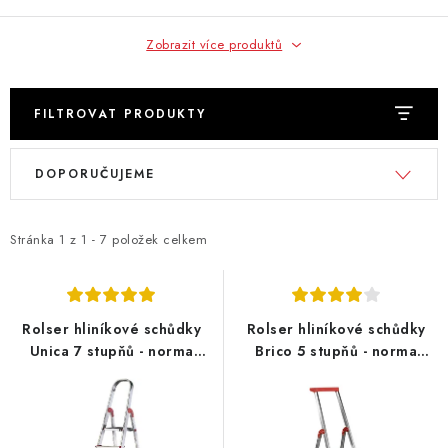
Zobrazit více produktů
FILTROVAT PRODUKTY
V
Ř
DOPORUČUJEME
ý
a
p
z
i
e
Stránka
1
z
1
-
7
položek celkem
s
n
p
í
r
p
Rolser hliníkové schůdky
Rolser hliníkové schůdky
o
r
Unica 7 stupňů - norma
Brico 5 stupňů - norma
EN131 pro profesionální
EN131 pro profesionální
d
o
použití
použití
u
d
k
u