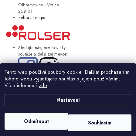
Olbramovice - Votice
259 01
zobrazit mapu
Sledujte nás, pro novinky
soutěže a další zajímavosti.
Tento web používá soubory cookie. Dalším procházením
tohoto webu vyjadřujete souhlas s jejich používáním..
© Copyright 2004-2024 Rolser.cz | webdesign
2bcreative.cz
Více informací
zde
.
NIKARO, s.r.o.
- Rolser.cz, Veselka 48, 259 01 Olbramovice - Votice,
ČESKÁ REPUBLIKA
Nastavení
Podle zákona o evidenci tržeb je prodávající povinen vystavit
kupujícímu účtenku.
Odmítnout
Souhlasím
Zároveň je povinen zaevidovat přijatou tržbu u správce daně online; v
případě technického výpadku pak nejpozději do 48 hodin.