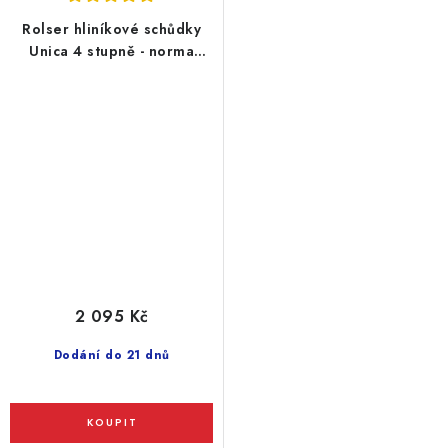
Rolser hliníkové schůdky
Unica 4 stupně - norma
EN131 pro profesionální
použití
2 095 Kč
Dodání do 21 dnů