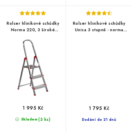
Rolser hliníkové schůdky
Rolser hliníkové schůdky
Norma 220, 3 široké
Unica 3 stupně - norma
schůdky, norma EN131
EN131 pro profesionální
PROFI
použití
1 995 Kč
1 795 Kč
(3 ks)
Skladem
Dodání do 21 dnů