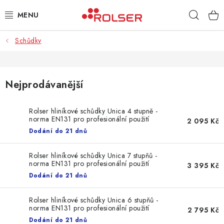
Přejít
Hleda
na
obsah
Schůdky
TAŠKY NA KOLEČKÁCH
ŽEHLICÍ PRKNA
Nejprodávanější
SCHŮDKY
Rolser hliníkové schůdky Unica 4 stupně -
norma EN131 pro profesionální použití
KLASICKÉ TAŠKY
2 095 Kč
Dodání do 21 dnů
PŘÍSLUŠENSTVÍ
Rolser hliníkové schůdky Unica 7 stupňů -
norma EN131 pro profesionální použití
3 395 Kč
Úvod
Kontakt
Obchodní podmínky
Jak nakupovat
Dodání do 21 dnů
Rolser hliníkové schůdky Unica 6 stupňů -
norma EN131 pro profesionální použití
2 795 Kč
Dodání do 21 dnů