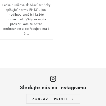
Lehké hliníkové skládací schůdky
splňující normu EN131, jsou
nedílnou součástí každé
domácnosti. Vždy se najde
prostor, kam se běžně
nedostanete a potřebujete malé
či...
O
v
l
á
d
a
Sledujte nás na Instagramu
c
í
ZOBRAZIT PROFIL
p