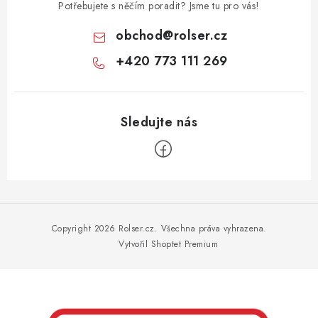
Potřebujete s něčím poradit? Jsme tu pro vás!
obchod
@
rolser.cz
+420 773 111 269
Z
á
p
Copyright 2026
Rolser.cz
. Všechna práva vyhrazena.
a
Vytvořil Shoptet Premium
t
í