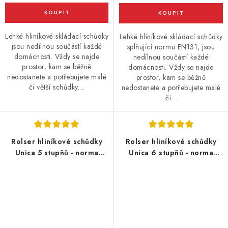
Lehké hliníkové skládací schůdky
Lehké hliníkové skládací schůdky
jsou nedílnou součástí každé
splňující normu EN131, jsou
domácnosti. Vždy se najde
nedílnou součástí každé
prostor, kam se běžně
domácnosti. Vždy se najde
nedostanete a potřebujete malé
prostor, kam se běžně
či větší schůdky....
nedostanete a potřebujete malé
či...
Rolser hliníkové schůdky
Rolser hliníkové schůdky
Unica 5 stupňů - norma
Unica 6 stupňů - norma
EN131 pro profesionální
EN131 pro profesionální
použití
použití