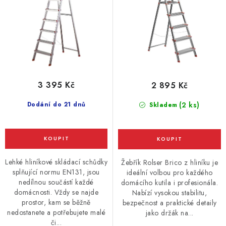
t
k
ů
t
ů
3 395 Kč
2 895 Kč
Dodání do 21 dnů
(2 ks)
Skladem
Lehké hliníkové skládací schůdky
Žebřík Rolser Brico z hliníku je
splňující normu EN131, jsou
ideální volbou pro každého
nedílnou součástí každé
domácího kutila i profesionála.
domácnosti. Vždy se najde
Nabízí vysokou stabilitu,
prostor, kam se běžně
bezpečnost a praktické detaily
nedostanete a potřebujete malé
jako držák na...
či...