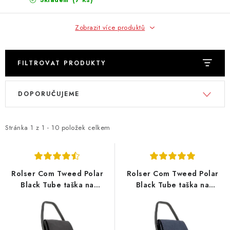
Skladem
Zobrazit více produktů
FILTROVAT PRODUKTY
V
Ř
DOPORUČUJEME
ý
a
p
z
i
e
Stránka
1
z
1
-
10
položek celkem
s
n
p
í
r
p
Rolser Com Tweed Polar
Rolser Com Tweed Polar
o
r
Black Tube taška na
Black Tube taška na
kolečkách, černá
kolečkách, tmavě modrá
d
o
u
d