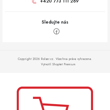
+420 773 111 269
Z
á
p
Copyright 2026
Rolser.cz
. Všechna práva vyhrazena.
a
Vytvořil Shoptet Premium
t
í