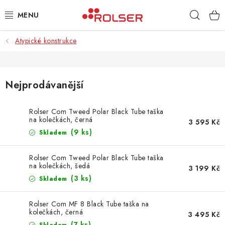
Přejít
Hleda
na
obsah
Atypické konstrukce
TAŠKY NA KOLEČKÁCH
ŽEHLICÍ PRKNA
Nejprodávanější
SCHŮDKY
Rolser Com Tweed Polar Black Tube taška
na kolečkách, černá
KLASICKÉ TAŠKY
3 595 Kč
(9 ks)
Skladem
PŘÍSLUŠENSTVÍ
Rolser Com Tweed Polar Black Tube taška
na kolečkách, šedá
3 199 Kč
Úvod
Kontakt
Obchodní podmínky
Jak nakupovat
(3 ks)
Skladem
Rolser Com MF 8 Black Tube taška na
kolečkách, černá
3 495 Kč
(7 ks)