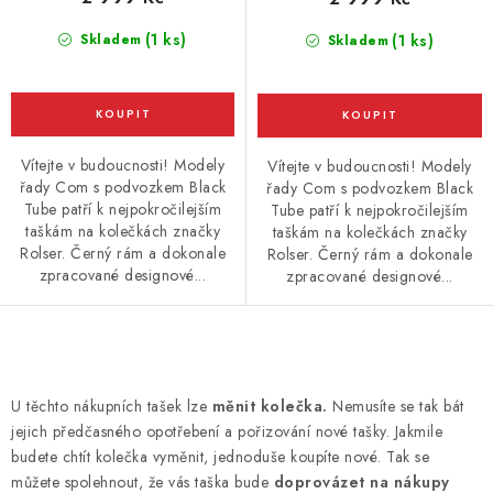
(1 ks)
Skladem
(1 ks)
Skladem
Vítejte v budoucnosti! Modely
Vítejte v budoucnosti! Modely
řady Com s podvozkem Black
řady Com s podvozkem Black
Tube patří k nejpokročilejším
Tube patří k nejpokročilejším
taškám na kolečkách značky
taškám na kolečkách značky
Rolser. Černý rám a dokonale
Rolser. Černý rám a dokonale
zpracované designové...
zpracované designové...
O
v
U těchto nákupních tašek lze
měnit kolečka.
Nemusíte se tak bát
l
jejich předčasného opotřebení a pořizování nové tašky. Jakmile
á
budete chtít kolečka vyměnit, jednoduše koupíte nové. Tak se
d
můžete spolehnout, že vás taška bude
doprovázet na nákupy