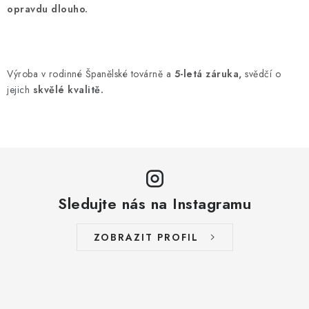
opravdu dlouho.
a
c
í
p
Výroba v rodinné Španělské továrně a
5-letá záruka,
svědčí o
r
jejich
skvělé kvalitě.
v
k
y
v
ý
p
Sledujte nás na Instagramu
i
s
ZOBRAZIT PROFIL
u