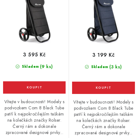
k
u
t
k
ů
t
ů
3 595 Kč
3 199 Kč
(9 ks)
Skladem
(3 ks)
Skladem
Vítejte v budoucnosti! Modely s
Vítejte v budoucnosti! Modely s
podvozkem Com 8 Black Tube
podvozkem Com 8 Black Tube
patří k nejpokročilejším taškám
patří k nejpokročilejším taškám
na kolečkách značky Rolser.
na kolečkách značky Rolser.
Černý rám a dokonale
Černý rám a dokonale
zpracované designové prvky...
zpracované designové prvky...