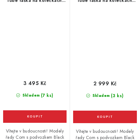
Tube taška na kolečkách,
Tube taška na kolečkách,
černá
bordó
3 495 Kč
2 999 Kč
(7 ks)
Skladem
(3 ks)
Skladem
Vítejte v budoucnosti! Modely
Vítejte v budoucnosti! Modely
řady Com s podvozkem Black
řady Com s podvozkem Black