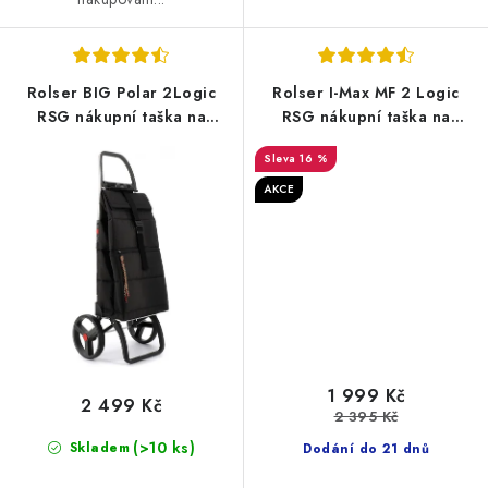
Rolser BIG Polar 2Logic
Rolser I-Max MF 2 Logic
RSG nákupní taška na
RSG nákupní taška na
velkých kolečkách, černá
velkých kolečkách, bordó
16 %
AKCE
1 999 Kč
2 499 Kč
2 395 Kč
(>10 ks)
Skladem
Dodání do 21 dnů