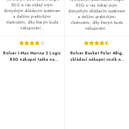
RSG si vás získají svým
RSG si vás získají svým
důmyslným skládacím systémem
důmyslným skládacím systémem
a dalšími praktickými
a dalšími praktickými
vlastnostmi, díky kterým bude
vlastnostmi, díky kterým bude
nakupování...
nakupování...
Rolser I-Max Marina 2 Logic
Rolser Basket Polar 4Big,
RSG nákupní taška na
skládací nákupní vozík na
kolečkách, černo-bílá
kolečkách, modrý