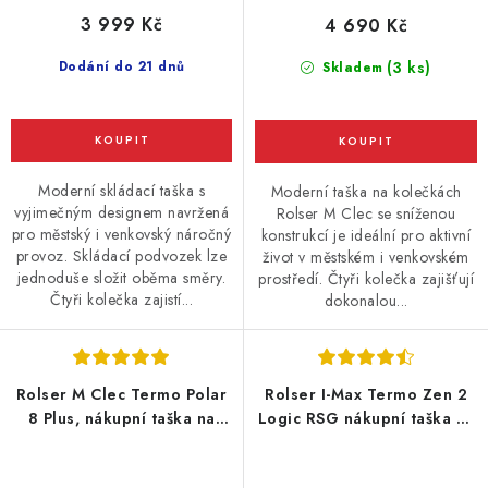
3 999 Kč
4 690 Kč
Dodání do 21 dnů
(3 ks)
Skladem
Moderní skládací taška s
Moderní taška na kolečkách
vyjimečným designem navržená
Rolser M Clec se sníženou
pro městský i venkovský náročný
konstrukcí je ideální pro aktivní
provoz. Skládací podvozek lze
život v městském i venkovském
jednoduše složit oběma směry.
prostředí. Čtyři kolečka zajišťují
Čtyři kolečka zajistí...
dokonalou...
Rolser M Clec Termo Polar
Rolser I-Max Termo Zen 2
8 Plus, nákupní taška na
Logic RSG nákupní taška na
kolečkách, modrá
kolečkách, černá