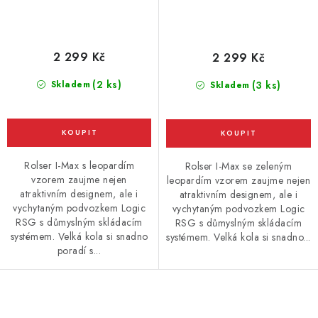
2 299 Kč
2 299 Kč
(2 ks)
Skladem
(3 ks)
Skladem
Rolser I-Max s leopardím
Rolser I-Max se zeleným
vzorem zaujme nejen
leopardím vzorem zaujme nejen
atraktivním designem, ale i
atraktivním designem, ale i
vychytaným podvozkem Logic
vychytaným podvozkem Logic
RSG s důmyslným skládacím
RSG s důmyslným skládacím
systémem. Velká kola si snadno
systémem. Velká kola si snadno...
poradí s...
O