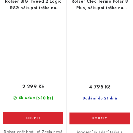
Rolser BIG Tweed 2 Logic
Rolser Clec Termo Polar 8
RSG nákupní taška na
Plus, nákupní taška na
velkých kolečkách, černá
kolečkách, černá
2 299 Kč
4 795 Kč
(>10 ks)
Skladem
Dodání do 21 dnů
Rolser opět boduje! Zcela nová
Moderní skládací taška s