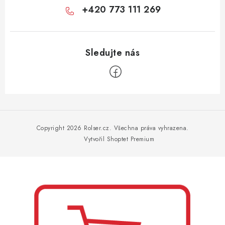
+420 773 111 269
Z
á
p
Copyright 2026
Rolser.cz
. Všechna práva vyhrazena.
a
Vytvořil Shoptet Premium
t
í