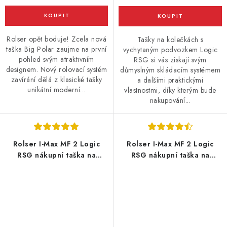
Rolser opět boduje! Zcela nová
Tašky na kolečkách s
taška Big Polar zaujme na první
vychytaným podvozkem Logic
pohled svým atraktivním
RSG si vás získají svým
designem. Nový rolovací systém
důmyslným skládacím systémem
zavírání dělá z klasické tašky
a dalšími praktickými
unikátní moderní...
vlastnostmi, díky kterým bude
nakupování...
Rolser I-Max MF 2 Logic
Rolser I-Max MF 2 Logic
RSG nákupní taška na
RSG nákupní taška na
velkých kolečkách, tmavě
velkých kolečkách, tmavě
modrá
šedá