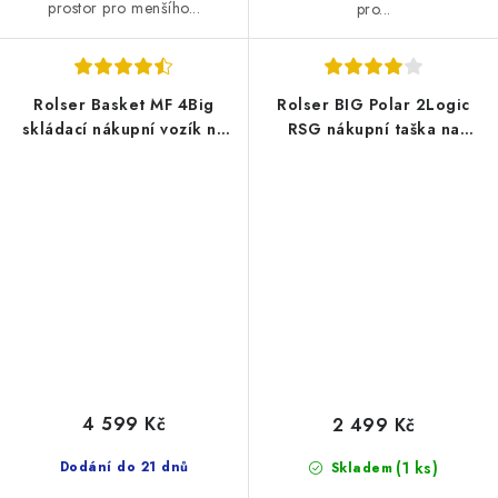
prostor pro menšího...
pro...
Rolser Basket MF 4Big
Rolser BIG Polar 2Logic
skládací nákupní vozík na
RSG nákupní taška na
kolečkách, červená oxid
velkých kolečkách, červená
4 599 Kč
2 499 Kč
Dodání do 21 dnů
(1 ks)
Skladem