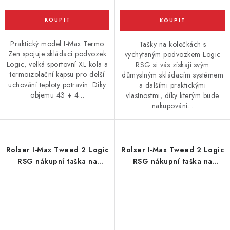
Praktický model I-Max Termo
Tašky na kolečkách s
Zen spojuje skládací podvozek
vychytaným podvozkem Logic
Logic, velká sportovní XL kola a
RSG si vás získají svým
termoizolační kapsu pro delší
důmyslným skládacím systémem
uchování teploty potravin. Díky
a dalšími praktickými
objemu 43 + 4...
vlastnostmi, díky kterým bude
nakupování...
Rolser I-Max Tweed 2 Logic
Rolser I-Max Tweed 2 Logic
RSG nákupní taška na
RSG nákupní taška na
velkých kolečkách, modrá
velkých kolečkách, zelená