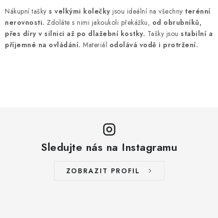
v
Nákupní tašky
s
velkými kolečky
jsou ideální na všechny
terénní
l
nerovnosti.
Zdoláte s nimi jakoukoli překážku,
od obrubníků,
á
přes díry v silnici až po dlažební kostky.
Tašky jsou
stabilní a
d
příjemné na ovládání.
Materiál
odolává vodě i protržení.
a
c
í
p
r
v
k
Sledujte nás na Instagramu
y
v
ý
ZOBRAZIT PROFIL
p
i
s