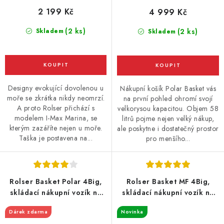
2 199 Kč
4 999 Kč
(2 ks)
Skladem
(2 ks)
Skladem
Designy evokující dovolenou u
Nákupní košík Polar Basket vás
moře se zkrátka nikdy neomrzí.
na první pohled ohromí svojí
A proto Rolser přichází s
velkorysou kapacitou. Objem 58
modelem I-Max Marina, se
litrů pojme nejen velký nákup,
kterým zazáříte nejen u moře.
ale poskytne i dostatečný prostor
Taška je postavena na...
pro menšího...
Rolser Basket Polar 4Big,
Rolser Basket MF 4Big,
skládací nákupní vozík na
skládací nákupní vozík na
kolečkách, khaki
kolečkách, černý
Dárek zdarma
Novinka