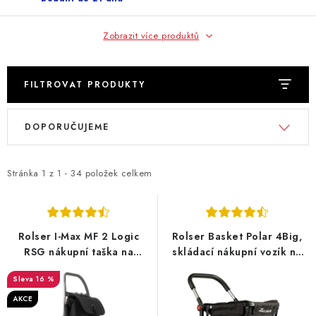
Zobrazit více produktů
FILTROVAT PRODUKTY
V
Ř
DOPORUČUJEME
ý
a
p
z
i
e
Stránka
1
z
1
-
34
položek celkem
s
n
p
í
r
p
Rolser I-Max MF 2 Logic
Rolser Basket Polar 4Big,
o
r
RSG nákupní taška na
skládací nákupní vozík na
velkých kolečkách, černá
kolečkách, černá
d
o
16 %
u
d
AKCE
k
u