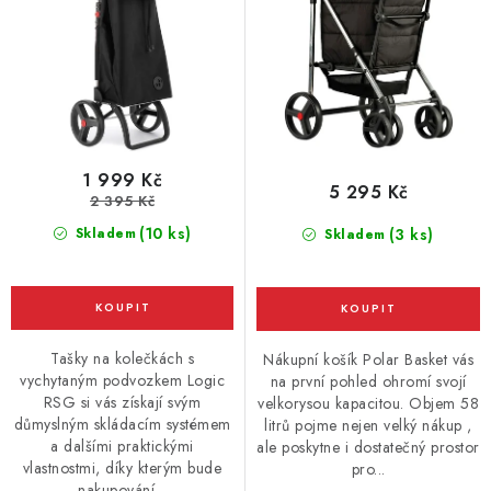
t
k
ů
t
ů
1 999 Kč
5 295 Kč
2 395 Kč
(10 ks)
Skladem
(3 ks)
Skladem
Tašky na kolečkách s
Nákupní košík Polar Basket vás
vychytaným podvozkem Logic
na první pohled ohromí svojí
RSG si vás získají svým
velkorysou kapacitou. Objem 58
důmyslným skládacím systémem
litrů pojme nejen velký nákup ,
a dalšími praktickými
ale poskytne i dostatečný prostor
vlastnostmi, díky kterým bude
pro...
nakupování...