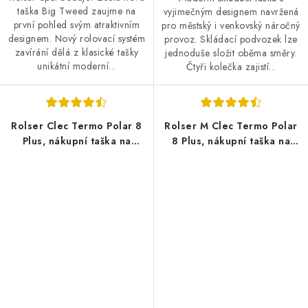
taška Big Tweed zaujme na
vyjimečným designem navržená
první pohled svým atraktivním
pro městský i venkovský náročný
designem. Nový rolovací systém
provoz. Skládací podvozek lze
zavírání dělá z klasické tašky
jednoduše složit oběma směry.
unikátní moderní...
Čtyři kolečka zajistí...
Rolser Clec Termo Polar 8
Rolser M Clec Termo Polar
Plus, nákupní taška na
8 Plus, nákupní taška na
kolečkách, Marina - modrá
kolečkách, černá