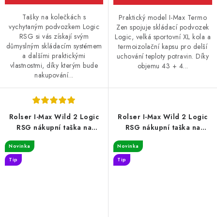
Tašky na kolečkách s
Praktický model I-Max Termo
vychytaným podvozkem Logic
Zen spojuje skládací podvozek
RSG si vás získají svým
Logic, velká sportovní XL kola a
důmyslným skládacím systémem
termoizolační kapsu pro delší
a dalšími praktickými
uchování teploty potravin. Díky
vlastnostmi, díky kterým bude
objemu 43 + 4...
nakupování...
Rolser I-Max Wild 2 Logic
Rolser I-Max Wild 2 Logic
RSG nákupní taška na
RSG nákupní taška na
kolečkách, leopardí vzor
kolečkách, leopardí vzor
Novinka
Novinka
zelená
Tip
Tip