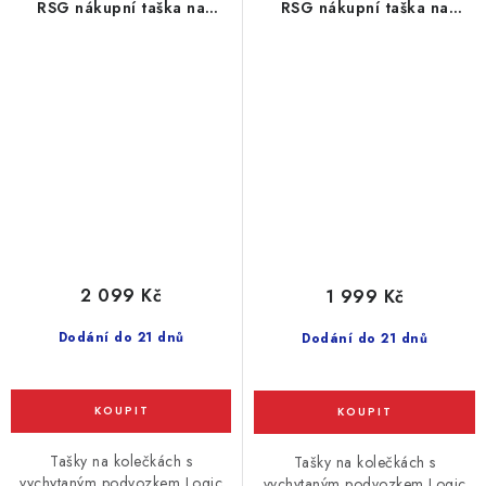
RSG nákupní taška na
RSG nákupní taška na
kolečkách, khaki
kolečkách, černo-oranžová
2 099 Kč
1 999 Kč
Dodání do 21 dnů
Dodání do 21 dnů
Tašky na kolečkách s
Tašky na kolečkách s
vychytaným podvozkem Logic
vychytaným podvozkem Logic