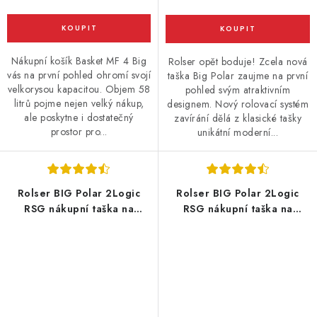
Nákupní košík Basket MF 4 Big
Rolser opět boduje! Zcela nová
vás na první pohled ohromí svojí
taška Big Polar zaujme na první
velkorysou kapacitou. Objem 58
pohled svým atraktivním
litrů pojme nejen velký nákup,
designem. Nový rolovací systém
ale poskytne i dostatečný
zavírání dělá z klasické tašky
prostor pro...
unikátní moderní...
Rolser BIG Polar 2Logic
Rolser BIG Polar 2Logic
RSG nákupní taška na
RSG nákupní taška na
velkých kolečkách, Khaki -
velkých kolečkách, Marino -
zelená
modrá