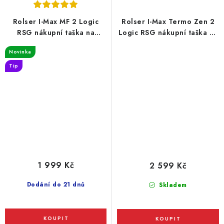
Rolser I-Max MF 2 Logic
Rolser I-Max Termo Zen 2
RSG nákupní taška na
Logic RSG nákupní taška na
velkých kolečkách,
kolečkách, tmavě modrá
Novinka
tyrkysová
Tip
1 999 Kč
2 599 Kč
Dodání do 21 dnů
Skladem