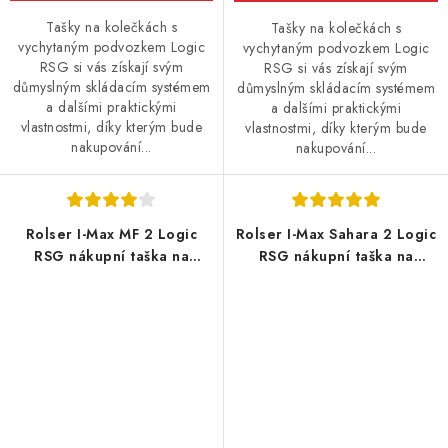
Tašky na kolečkách s
Tašky na kolečkách s
vychytaným podvozkem Logic
vychytaným podvozkem Logic
RSG si vás získají svým
RSG si vás získají svým
důmyslným skládacím systémem
důmyslným skládacím systémem
a dalšími praktickými
a dalšími praktickými
vlastnostmi, díky kterým bude
vlastnostmi, díky kterým bude
nakupování...
nakupování...
Rolser I-Max MF 2 Logic
Rolser I-Max Sahara 2 Logic
RSG nákupní taška na
RSG nákupní taška na
velkých kolečkách, khaki
kolečkách, černá