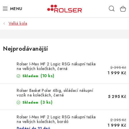
Přejít
Hleda
na
obsah
Velká kola
TAŠKY NA KOLEČKÁCH
ŽEHLICÍ PRKNA
Nejprodávanější
SCHŮDKY
Rolser I-Max MF 2 Logic RSG nákupní taška
2 395 Kč
na velkých kolečkách, černá
KLASICKÉ TAŠKY
1 999 Kč
(10 ks)
Skladem
PŘÍSLUŠENSTVÍ
Rolser Basket Polar 4Big, skládací nákupní
vozík na kolečkách, černá
5 295 Kč
Úvod
Kontakt
Obchodní podmínky
Jak nakupovat
(3 ks)
Skladem
Rolser I-Max MF 2 Logic RSG nákupní taška
2 395 Kč
na velkých kolečkách, bordó
1 999 Kč
Dodání do 21 dnů