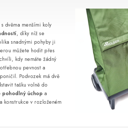
 s dvěma menšími koly
adností
, díky níž se
olika snadnými pohyby ji
terou můžete hodit přes
chvíli, kdy nemáte žádný
otřebnou pevnost a
eponičil. Podvozek má dvě
stavit tašku volně do
e
pohodlný úchop
a
ka konstrukce v rozloženém