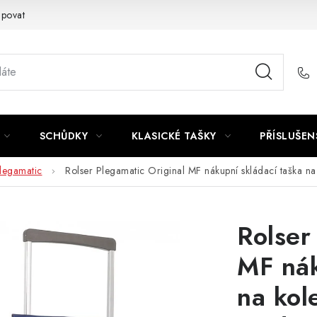
upovat
SCHŮDKY
KLASICKÉ TAŠKY
PŘÍSLUŠEN
legamatic
Rolser Plegamatic Original MF nákupní skládací taška 
Rolser
MF nák
na kol