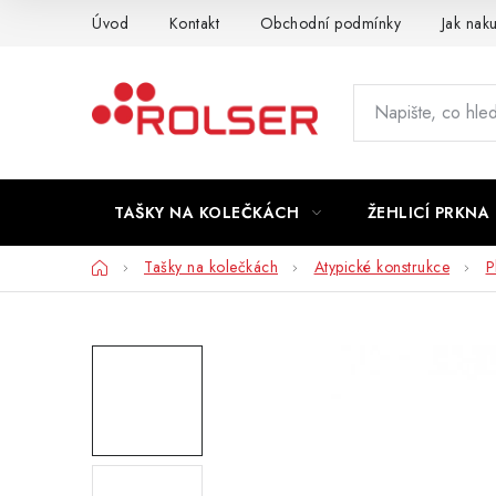
Přejít
Úvod
Kontakt
Obchodní podmínky
Jak nak
na
obsah
TAŠKY NA KOLEČKÁCH
ŽEHLICÍ PRKNA
Domů
Tašky na kolečkách
Atypické konstrukce
P