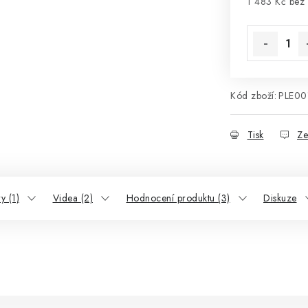
1 483 Kč bez
Měrná cena
Kód zboží:
PLE00
Tisk
Ze
y (1)
Videa (2)
Hodnocení produktu (3)
Diskuze