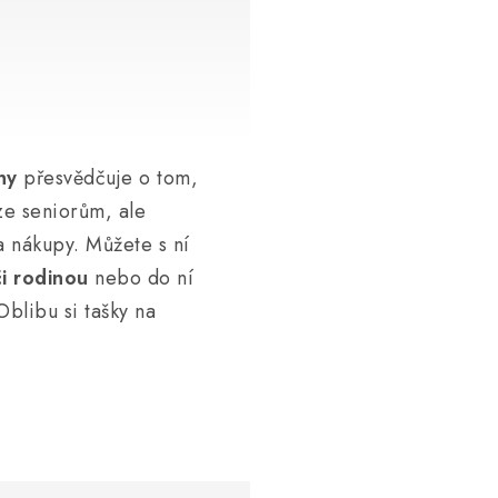
ny
přesvědčuje o tom,
e seniorům, ale
a nákupy. Můžete s ní
či rodinou
nebo do ní
Oblibu si tašky na