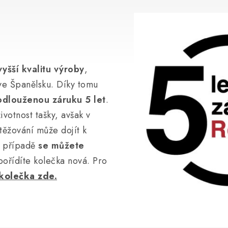
vyšší kvalitu výroby
,
ve Španělsku. Díky tomu
odlouženou záruku 5 let
.
ivotnost tašky, avšak v
ěžování může dojít k
m případě
se můžete
pořídíte kolečka nová. Pro
kolečka zde.