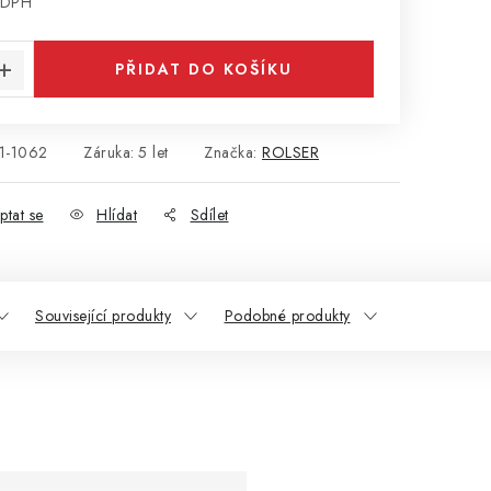
 DPH
:
PŘIDAT DO KOŠÍKU
1-1062
Záruka
:
5 let
Značka:
ROLSER
ptat se
Hlídat
Sdílet
Související produkty
Podobné produkty