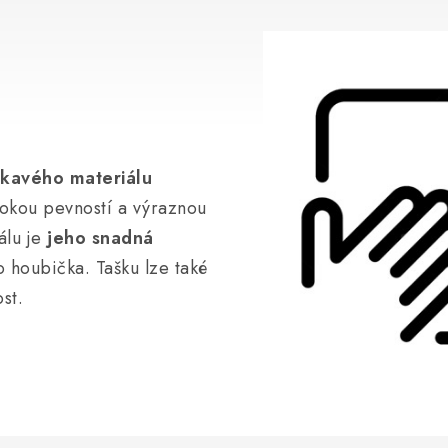
kavého materiálu
ysokou pevností a výraznou
álu je
jeho snadná
o houbička. Tašku lze také
ost.