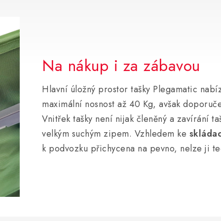
Na nákup i za zábavou
Hlavní úložný prostor tašky Plegamatic nabí
maximální nosnost až 40 Kg, avšak doporuče
Vnitřek tašky není nijak členěný a zavírání t
velkým suchým zipem. Vzhledem ke
skláda
k podvozku přichycena na pevno, nelze ji te