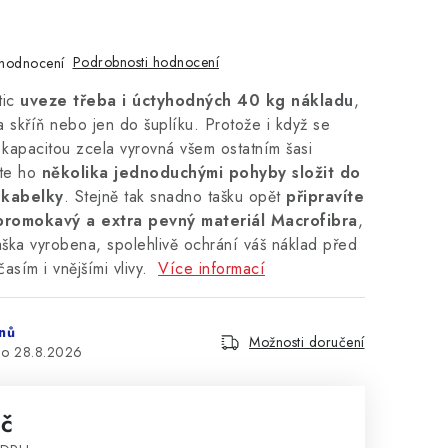
Podrobnosti hodnocení
hodnocení
tic
uveze třeba i úctyhodných 40 kg nákladu
,
 skříň nebo jen do šuplíku. Protože i když se
kapacitou zcela vyrovná všem ostatním šasi
ete ho
několika jednoduchými pohyby složit do
í kabelky
. Stejně tak snadno tašku opět
připravíte
romokavý a extra pevný materiál Macrofibra
,
aška vyrobena, spolehlivě ochrání váš náklad před
asím i vnějšími vlivy.
Více informací
nů
Možnosti doručení
28.8.2026
Kč