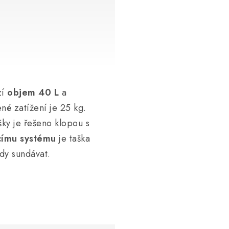
zí
objem 40 L
a
né zatížení je 25 kg.
ašky je řešeno klopou s
címu systému
je taška
dy sundávat.