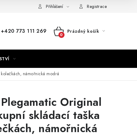
Přihlášení
Registrace
+420 773 111 269
Prázdný košík
NÁKUPNÍ
KOŠÍK
STVÍ
na kolečkách, námořnická modrá
 Plegamatic Original
upní skládací taška
ečkách, námořnická