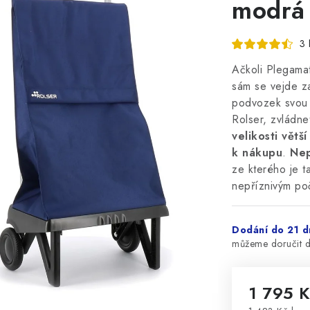
modrá
3 
Ačkoli Plegama
sám se vejde za
podvozek svou 
Rolser, zvládn
velikosti větš
k nákupu
.
Nep
ze kterého je t
nepříznivým poč
Dodání do 21 d
1 795 