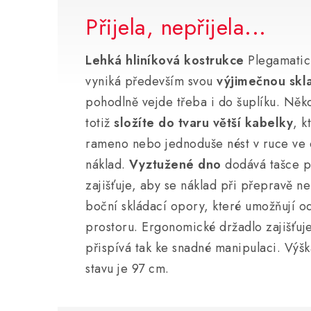
Přijela, nepřijela...
Lehká hliníková kostrukce
Plegamatic
vyniká především svou
výjimečnou skl
pohodlně vejde třeba i do šuplíku. Něk
totiž
složíte do tvaru větší kabelky
, k
rameno nebo jednoduše nést v ruce ve 
náklad.
Vyztužené dno
dodává tašce p
zajišťuje, aby se náklad při přepravě n
boční skládací opory, které umožňují od
prostoru. Ergonomické držadlo zajišťuj
přispívá tak ke snadné manipulaci. Výš
stavu je 97 cm.