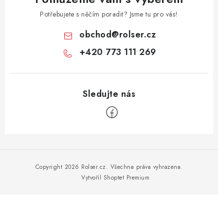
Potřebujete s něčím poradit? Jsme tu pro vás!
obchod
@
rolser.cz
+420 773 111 269
Z
á
p
Copyright 2026
Rolser.cz
. Všechna práva vyhrazena.
a
Vytvořil Shoptet Premium
t
í