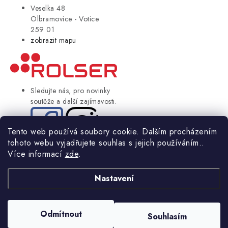
Veselka 48
Olbramovice - Votice
259 01
zobrazit mapu
Sledujte nás, pro novinky
soutěže a další zajímavosti.
Tento web používá soubory cookie. Dalším procházením
tohoto webu vyjadřujete souhlas s jejich používáním..
© Copyright 2004-2024 Rolser.cz | webdesign
2bcreative.cz
Více informací
zde
.
NIKARO, s.r.o.
- Rolser.cz, Veselka 48, 259 01 Olbramovice - Votice,
ČESKÁ REPUBLIKA
Nastavení
Podle zákona o evidenci tržeb je prodávající povinen vystavit
kupujícímu účtenku.
Odmítnout
Souhlasím
Zároveň je povinen zaevidovat přijatou tržbu u správce daně online; v
případě technického výpadku pak nejpozději do 48 hodin.