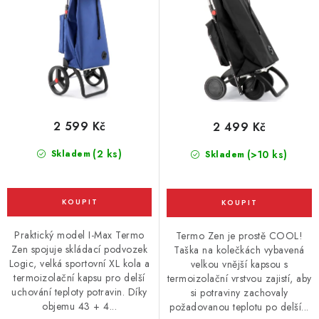
k
u
t
k
ů
t
ů
2 599 Kč
2 499 Kč
(2 ks)
Skladem
(>10 ks)
Skladem
Praktický model I-Max Termo
Termo Zen je prostě COOL!
Zen spojuje skládací podvozek
Taška na kolečkách vybavená
Logic, velká sportovní XL kola a
velkou vnější kapsou s
termoizolační kapsu pro delší
termoizolační vrstvou zajistí, aby
uchování teploty potravin. Díky
si potraviny zachovaly
objemu 43 + 4...
požadovanou teplotu po delší...