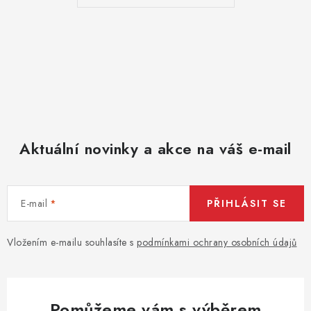
p
r
v
k
y
v
ý
p
Aktuální novinky a akce na váš e-mail
i
s
u
E-mail
PŘIHLÁSIT SE
Vložením e-mailu souhlasíte s
podmínkami ochrany osobních údajů
Pomůžeme vám s výběrem