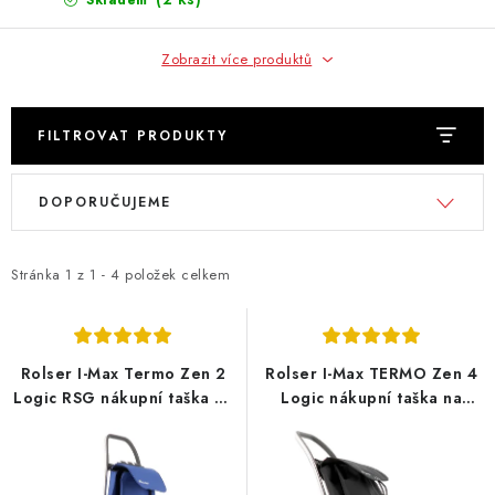
Skladem
Zobrazit více produktů
FILTROVAT PRODUKTY
V
Ř
DOPORUČUJEME
ý
a
p
z
i
e
Stránka
1
z
1
-
4
položek celkem
s
n
p
í
r
p
Rolser I-Max Termo Zen 2
Rolser I-Max TERMO Zen 4
o
r
Logic RSG nákupní taška na
Logic nákupní taška na
kolečkách, modrá
kolečkách, černá
d
o
u
d