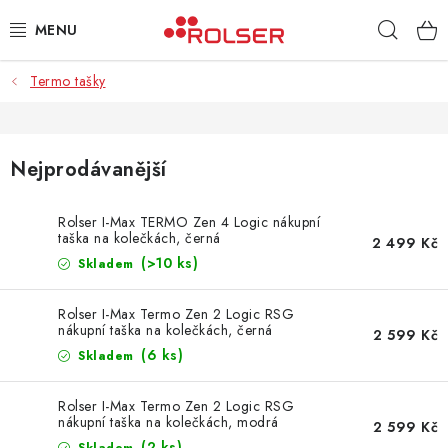
Přejít
Hleda
na
obsah
Termo tašky
TAŠKY NA KOLEČKÁCH
ŽEHLICÍ PRKNA
Nejprodávanější
SCHŮDKY
Rolser I-Max TERMO Zen 4 Logic nákupní
taška na kolečkách, černá
KLASICKÉ TAŠKY
2 499 Kč
(>10 ks)
Skladem
PŘÍSLUŠENSTVÍ
Rolser I-Max Termo Zen 2 Logic RSG
nákupní taška na kolečkách, černá
2 599 Kč
Úvod
Kontakt
Obchodní podmínky
Jak nakupovat
(6 ks)
Skladem
Rolser I-Max Termo Zen 2 Logic RSG
nákupní taška na kolečkách, modrá
2 599 Kč
(2 ks)