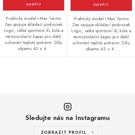
Praktický model I-Max Termo
Praktický model I-Max Termo
Zen spojuje skládací podvozek
Zen spojuje skládací podvozek
Logic, velká sportovní XL kola a
Logic, velká sportovní XL kola a
termoizolační kapsu pro delší
termoizolační kapsu pro delší
uchování teploty potravin. Díky
uchování teploty potravin. Díky
objemu 43 + 4...
objemu 43 + 4...
O
v
l
á
d
a
Sledujte nás na Instagramu
c
í
ZOBRAZIT PROFIL