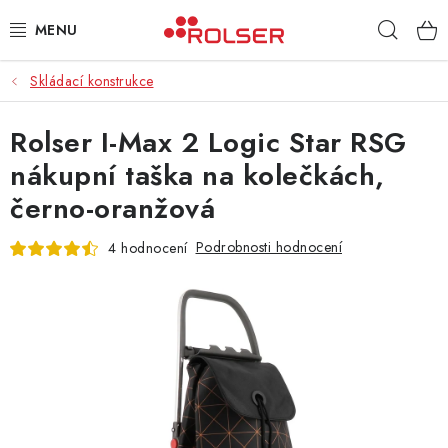
Přejít
Hleda
na
obsah
Skládací konstrukce
TAŠKY NA KOLEČKÁCH
Rolser I-Max 2 Logic Star RSG
ŽEHLICÍ PRKNA
nákupní taška na kolečkách,
SCHŮDKY
černo-oranžová
KLASICKÉ TAŠKY
Podrobnosti hodnocení
4 hodnocení
PŘÍSLUŠENSTVÍ
Úvod
Kontakt
Obchodní podmínky
Jak nakupovat