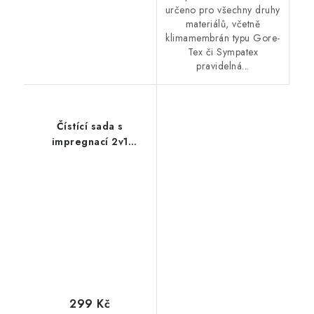
určeno pro všechny druhy
materiálů, včetně
klimamembrán typu Gore-
Tex či Sympatex
pravidelná...
Čístící sada s
impregnací 2v1
Collonil Carbon
Complet 125ml
299 Kč