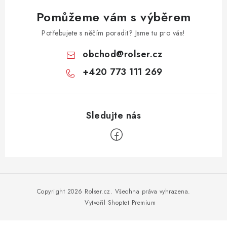
Pomůžeme vám s výběrem
Potřebujete s něčím poradit? Jsme tu pro vás!
obchod
@
rolser.cz
+420 773 111 269
Z
á
p
Copyright 2026
Rolser.cz
. Všechna práva vyhrazena.
a
Vytvořil Shoptet Premium
t