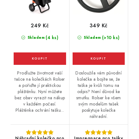
249 Kč
349 Kč
(4 ks)
(>10 ks)
Skladem
Skladem
Prodlužte životnost vaší
Dosloužila vám původní
tašce na kolečkách Rolser
kolečka a bojíte se, že
a pořiďte jí praktickou
taška je kvůli tomu na
pláštěnku. Nyní můžete
odpis? Není důvod ke
bez obav vyrazit na nákup
smutku. Rolser ke všem
v každém počasí.
svým modelům tašek
Pláštěnka ochrání tašku...
poskytuje kolečka
náhradní.
Náhradní kolečko pro
Impregnace pro tašky