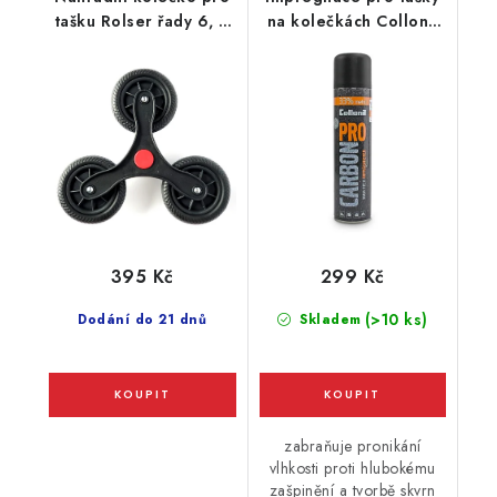
tašku Rolser řady 6, 6
na kolečkách Collonil
Logic, RD6
Carbon Pro 400ml
395 Kč
299 Kč
(>10 ks)
Dodání do 21 dnů
Skladem
zabraňuje pronikání
vlhkosti proti hlubokému
zašpinění a tvorbě skvrn