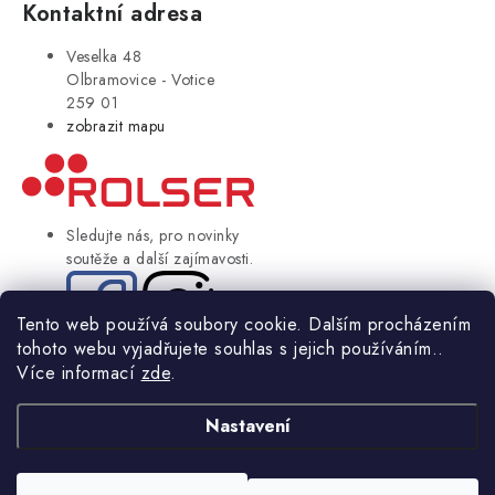
Kontaktní adresa
Veselka 48
Olbramovice - Votice
259 01
zobrazit mapu
Sledujte nás, pro novinky
soutěže a další zajímavosti.
Tento web používá soubory cookie. Dalším procházením
tohoto webu vyjadřujete souhlas s jejich používáním..
© Copyright 2004-2024 Rolser.cz | webdesign
2bcreative.cz
Více informací
zde
.
NIKARO, s.r.o.
- Rolser.cz, Veselka 48, 259 01 Olbramovice - Votice,
ČESKÁ REPUBLIKA
Nastavení
Podle zákona o evidenci tržeb je prodávající povinen vystavit
kupujícímu účtenku.