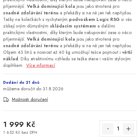
příjemnější.
Velká dominující kola
jsou jako stvořená pro
snadné zdolávání terénu
a překážky si na ně jen tak nepřijdou.
Tašky na kolečkách s vychytaným
podvozkem Logic RSG
si vás
získají svým důmyslným
skládacím systémem
a dalšími
praktickými vlastnostmi, díky kterým bude nakupování zase o něco
příjemnější.
Velká dominující kola
jsou jako stvořená pro
snadné zdolávání terénu
a překážky si na ně jen tak nepřijdou.
Objem 43 litrů a nosnost až 40 kg umožňují tašce pojmout i
větší
náklad
. Díky atraktivnímu vzhledu se taška stane i vaším stylovým
doplňkem.
Více informací
Dodání do 21 dnů
31.8.2026
Možnosti doručení
1 999 Kč
1 652 Kč bez DPH
Měrná cena: