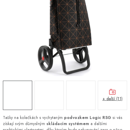
+ další (11)
Tašky na kolečkách s vychytaným
podvozkem Logic RSG
si vás
získají svým důmyslným
skládacím systémem
a dalšími
praktickými vlastnostmi, díky kterým bude nakupování zase o něco