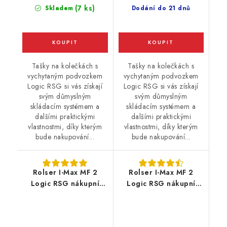
(7 ks)
Skladem
Dodání do 21 dnů
Tašky na kolečkách s
Tašky na kolečkách s
vychytaným podvozkem
vychytaným podvozkem
Logic RSG si vás získají
Logic RSG si vás získají
svým důmyslným
svým důmyslným
skládacím systémem a
skládacím systémem a
dalšími praktickými
dalšími praktickými
vlastnostmi, díky kterým
vlastnostmi, díky kterým
bude nakupování...
bude nakupování...
Rolser I-Max MF 2
Rolser I-Max MF 2
Logic RSG nákupní
Logic RSG nákupní
taška na velkých
taška na velkých
kolečkách, tmavě
kolečkách, červená
modrá