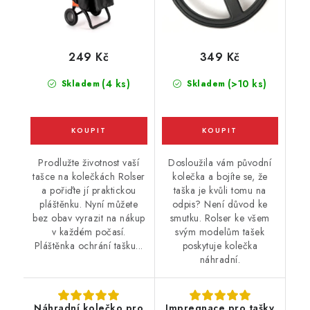
249 Kč
349 Kč
(4 ks)
(>10 ks)
Skladem
Skladem
Prodlužte životnost vaší
Dosloužila vám původní
tašce na kolečkách Rolser
kolečka a bojíte se, že
a pořiďte jí praktickou
taška je kvůli tomu na
pláštěnku. Nyní můžete
odpis? Není důvod ke
bez obav vyrazit na nákup
smutku. Rolser ke všem
v každém počasí.
svým modelům tašek
Pláštěnka ochrání tašku...
poskytuje kolečka
náhradní.
Náhradní kolečko pro
Impregnace pro tašky