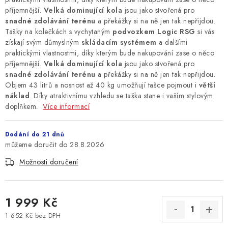
příjemnější.
Velká dominující kola
jsou jako stvořená pro
snadné zdolávání terénu
a překážky si na ně jen tak nepřijdou.
Tašky na kolečkách s vychytaným
podvozkem Logic RSG
si vás
získají svým důmyslným
skládacím systémem
a dalšími
praktickými vlastnostmi, díky kterým bude nakupování zase o něco
příjemnější.
Velká dominující kola
jsou jako stvořená pro
snadné zdolávání terénu
a překážky si na ně jen tak nepřijdou.
Objem 43 litrů a nosnost až 40 kg umožňují tašce pojmout i
větší
náklad
. Díky atraktivnímu vzhledu se taška stane i vaším stylovým
doplňkem.
Více informací
Dodání do 21 dnů
28.8.2026
Možnosti doručení
1 999 Kč
1 652 Kč bez DPH
Měrná cena: