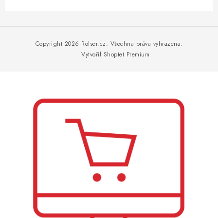
Z
á
p
Copyright 2026
Rolser.cz
. Všechna práva vyhrazena.
a
Vytvořil Shoptet Premium
t
í