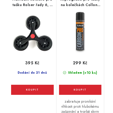
tašku Rolser řady 6, 6
na kolečkách Collonil
Logic, RD6
Carbon Pro 400ml
395 Kč
299 Kč
(>10 ks)
Dodání do 21 dnů
Skladem
zabraňuje pronikání
vlhkosti proti hlubokému
zašpinění a tvorbě skvrn