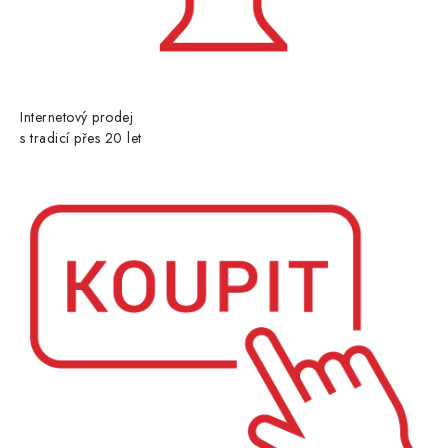
Internetový prodej
s tradicí přes 20 let