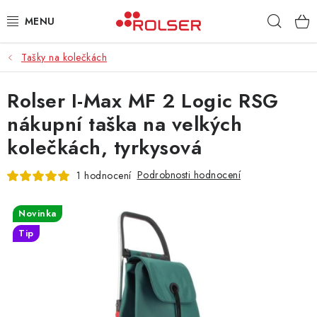
Přejít
Hleda
na
obsah
Tašky na kolečkách
TAŠKY NA KOLEČKÁCH
Rolser I-Max MF 2 Logic RSG
ŽEHLICÍ PRKNA
nákupní taška na velkých
SCHŮDKY
kolečkách, tyrkysová
KLASICKÉ TAŠKY
Podrobnosti hodnocení
1 hodnocení
PŘÍSLUŠENSTVÍ
Novinka
Tip
Úvod
Kontakt
Obchodní podmínky
Jak nakupovat