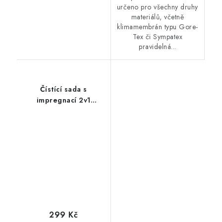
určeno pro všechny druhy
materiálů, včetně
klimamembrán typu Gore-
Tex či Sympatex
pravidelná...
Čístící sada s
impregnací 2v1
Collonil Carbon
Complet 125ml
299 Kč