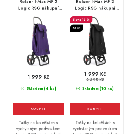
Rolser I-Max MF 2
Rolser I-Max MF 2
Logic RSG nákupní
Logic RSG nákupní
taška na velkých
taška na velkých
16 %
kolečkách, fialová
kolečkách, černá
AKCE
1 999 Kč
1 999 Kč
2 395 Kč
(4 ks)
(10 ks)
Skladem
Skladem
Tašky na kolečkách s
Tašky na kolečkách s
vychytaným podvozkem
vychytaným podvozkem