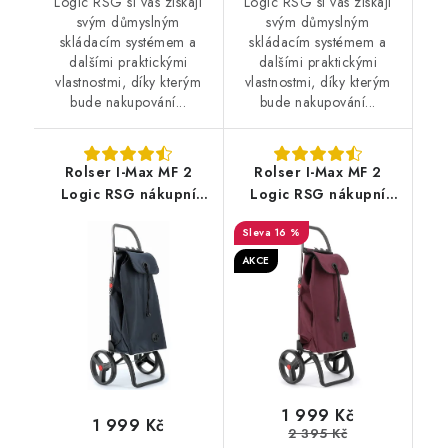
Logic RSG si vás získají
Logic RSG si vás získají
svým důmyslným
svým důmyslným
skládacím systémem a
skládacím systémem a
dalšími praktickými
dalšími praktickými
vlastnostmi, díky kterým
vlastnostmi, díky kterým
bude nakupování...
bude nakupování...
Rolser I-Max MF 2
Rolser I-Max MF 2
Logic RSG nákupní
Logic RSG nákupní
taška na velkých
taška na velkých
16 %
kolečkách, tmavě šedá
kolečkách, bordó
AKCE
1 999 Kč
1 999 Kč
2 395 Kč