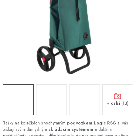
+ další (13)
Tašky na kolečkách s vychytaným
podvozkem Logic RSG
si vás
získají svým důmyslným
skládacím systémem
a dalšími
praktickými vlastnostmi, díky kterým bude nakupování zase o něco