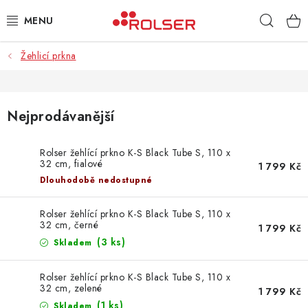
Přejít
Hleda
na
obsah
Žehlicí prkna
TAŠKY NA KOLEČKÁCH
ŽEHLICÍ PRKNA
Nejprodávanější
SCHŮDKY
Rolser žehlící prkno K-S Black Tube S, 110 x
32 cm, fialové
KLASICKÉ TAŠKY
1 799 Kč
Dlouhodobě nedostupné
PŘÍSLUŠENSTVÍ
Rolser žehlící prkno K-S Black Tube S, 110 x
32 cm, černé
1 799 Kč
Úvod
Kontakt
Obchodní podmínky
Jak nakupovat
(3 ks)
Skladem
Rolser žehlící prkno K-S Black Tube S, 110 x
32 cm, zelené
1 799 Kč
(1 ks)
Skladem