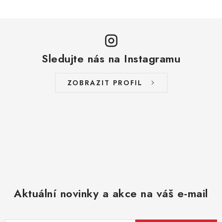
v
l
á
d
a
Sledujte nás na Instagramu
c
í
ZOBRAZIT PROFIL
p
r
v
k
y
v
ý
p
Aktuální novinky a akce na váš e-mail
i
s
u