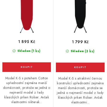
t
k
ů
t
ů
1 895 Kč
1 799 Kč
(1 ks)
Skladem
(3 ks)
Skladem
Model K-S s potahem Cotton
Model K-S s atraktivní černou
upřednostní zejména menší
konstrukcí upřednostní zejména
domácnosti, protože se jedná o
menší domácnosti, protože se
nejmenší model z řady
jedná o nejmenší model z řady
klasických prken Rolser. Avšak
klasických prken Rolser. Avšak
vlastnostmi nikterak...
vlastnostmi...