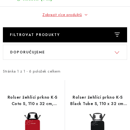
Zobrazit více produktů
FILTROVAT PRODUKTY
V
Ř
DOPORUČUJEME
ý
a
p
z
i
e
Stránka
1
z
1
-
6
položek celkem
s
n
p
í
r
p
Rolser žehlící prkno K-S
Rolser žehlící prkno K-S
o
r
Coto S, 110 x 32 cm,
Black Tube S, 110 x 32 cm,
červené
černé
d
o
u
d
k
u