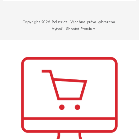
Z
á
p
Copyright 2026
Rolser.cz
. Všechna práva vyhrazena.
a
Vytvořil Shoptet Premium
t
í