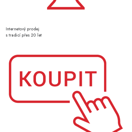
Internetový prodej
s tradicí přes 20 let