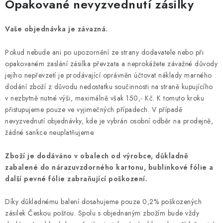
Opakované nevyzvednutí zásilky
Vaše objednávka je závazná.
Pokud nebude ani po upozornění ze strany dodavatele nebo při
opakovaném zaslání zásilka převzata a neprokážete závažné důvody
jejího nepřevzetí je prodávající oprávněn účtovat náklady marného
dodání zboží z důvodu nedostatku součinnosti na straně kupujícího
v nezbytně nutné výši, maximálně však 150,- Kč. K tomuto kroku
přistupujeme pouze ve vyjimečných případech. V případě
nevyzvednutí objednávky, kde je vybrán osobní odběr na prodejně,
žádné sankce neuplatňujeme.
Zboží je dodáváno v obalech od výrobce, důkladně
zabalené do nárazuvzdorného kartonu, bublinkové fólie a
další pevné fólie zabraňující poškození.
Díky důkladnému balení dosahujeme pouze 0,2% poškozených
zásilek Českou poštou. Spolu s objednaným zbožím bude vždy