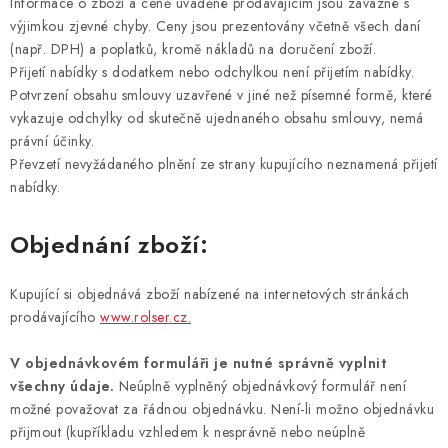
Informace o zboží a ceně uváděné prodávajícím jsou závazné s
výjimkou zjevné chyby. Ceny jsou prezentovány včetně všech daní
(např. DPH) a poplatků, kromě nákladů na doručení zboží.
Přijetí nabídky s dodatkem nebo odchylkou není přijetím nabídky.
Potvrzení obsahu smlouvy uzavřené v jiné než písemné formě, které
vykazuje odchylky od skutečně ujednaného obsahu smlouvy, nemá
právní účinky.
Převzetí nevyžádaného plnění ze strany kupujícího neznamená přijetí
nabídky.
Objednání zboží:
Kupující si objednává zboží nabízené na internetových stránkách
prodávajícího
www.rolser.cz.
V objednávkovém formuláři je nutné správně vyplnit
všechny údaje.
Neúplně vyplněný objednávkový formulář není
možné považovat za řádnou objednávku. Není-li možno objednávku
přijmout (kupříkladu vzhledem k nesprávně nebo neúplně