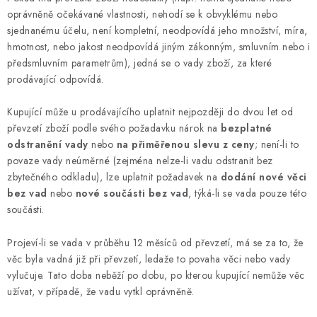
oprávněně očekávané vlastnosti, nehodí se k obvyklému nebo
sjednanému účelu, není kompletní, neodpovídá jeho množství, míra,
hmotnost, nebo jakost neodpovídá jiným zákonným, smluvním nebo i
předsmluvním parametrům), jedná se o vady zboží, za které
prodávající odpovídá.
Kupující může u prodávajícího uplatnit nejpozději do dvou let od
převzetí zboží podle svého požadavku nárok na
bezplatné
odstranění vady
nebo
na přiměřenou slevu z ceny
; není-li to
povaze vady neúměrné (zejména nelze-li vadu odstranit bez
zbytečného odkladu), lze uplatnit požadavek na
dodání nové věci
bez vad
nebo
nové součásti bez vad
, týká-li se vada pouze této
součásti.
Projeví-li se vada v průběhu 12 měsíců od převzetí, má se za to, že
věc byla vadná již při převzetí, ledaže to povaha věci nebo vady
vylučuje. Tato doba neběží po dobu, po kterou kupující nemůže věc
užívat, v případě, že vadu vytkl oprávněně.