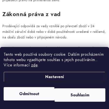
případech právo na přiměřenou slevu.
Zákonná práva z vad
Prodávající odpovídá za vady vzniklé po převzetí zboží v 24
měsíční záruční době nebo v době použitelnosti uvedené v reklamě,
na obalu zboží nebo v připojeném návodu.
V této lhůtě může kupující uplatnit reklamaci a podle své volby
Tento web používá soubory cookie. Dalším procházením
požadovat
u vady, která znamená podstatné porušení
tohoto webu vyjadřujete souhlas s jejich používáním..
smlouvy
(bez ohledu na to, jde-li o vadu odstranitelnou či
Více informací
zde
.
neodstranitelnou):
Nastavení
odstranění vady dodáním nové věci bez vady nebo dodáním
chybějící věci;
bezplatné odstranění vady opravou;
Odmítnout
Souhlasím
přiměřenou slevu z kupní ceny; nebo
vrácení kupní ceny na základě odstoupení od smlouvy.