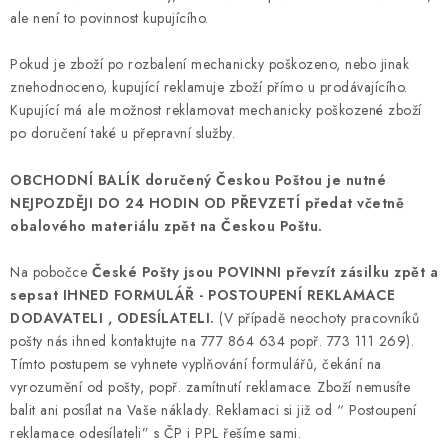
ale není to povinnost kupujícího.
Pokud je zboží po rozbalení mechanicky poškozeno, nebo jinak
znehodnoceno, kupující reklamuje zboží přímo u prodávajícího.
Kupující má ale možnost reklamovat mechanicky poškozené zboží
po doručení také u přepravní služby.
OBCHODNÍ BALÍK doručený Českou Poštou je nutné
NEJPOZDĚJI DO 24 HODIN OD PŘEVZETÍ předat včetně
obalového materiálu zpět na Českou Poštu.
Na pobočce
České Pošty jsou POVINNI převzít zásilku zpět a
sepsat IHNED FORMULÁŘ - POSTOUPENÍ REKLAMACE
DODAVATELI , ODESÍLATELI.
(V případě neochoty pracovníků
pošty nás ihned kontaktujte na 777 864 634 popř. 773 111 269).
Tímto postupem se vyhnete vyplňování formulářů, čekání na
vyrozumění od pošty, popř. zamítnutí reklamace. Zboží nemusíte
balit ani posílat na Vaše náklady. Reklamaci si již od “ Postoupení
reklamace odesílateli” s ČP i PPL řešíme sami.