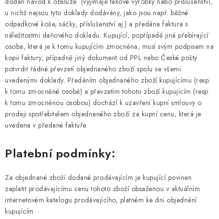
dodán návod k obsluze (vyjímaje takové výrobky nebo příslušenství,
u nichž nejsou tyto doklady dodávány, jako jsou např. běžné
odpadkové koše, sáčky, příslušenství aj.) a předána faktura s
náležitostmi daňového dokladu. Kupující, popřípadě jiná přebírající
osoba, která je k tomu kupujícím zmocněna, musí svým podpisem na
kopii faktury, případně jiný dokument od PPL nebo České pošty
potvrdit řádné převzetí objednaného zboží spolu se všemi
uvedenými doklady. Předáním objednaného zboží kupujícímu (resp.
k tomu zmocněné osobě) a převzetím tohoto zboží kupujícím (resp.
k tomu zmocněnou osobou) dochází k uzavření kupní smlouvy o
prodeji spotřebitelem objednaného zboží za kupní cenu, která je
uvedena v předané faktuře.
Platební podmínky:
Za objednané zboží dodané prodávajícím je kupující povinen
zaplatit prodávajícímu cenu tohoto zboží obsaženou v aktuálním
internetovém katalogu prodávajícího, platném ke dni objednání
kupujícím.