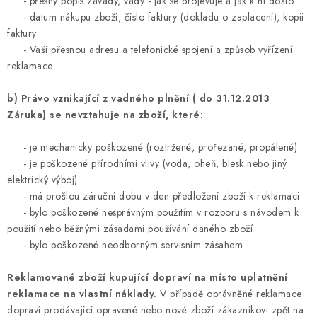
- přesný popis závady, vady - jak se projevuje a jak k ní došlo
- datum nákupu zboží, číslo faktury (dokladu o zaplacení), kopii
faktury
- Vaši přesnou adresu a telefonické spojení a způsob vyřízení
reklamace
b) Právo vznikající z vadného plnění ( do 31.12.2013
Záruka) se nevztahuje na zboží, které:
- je mechanicky poškozené (roztržené, prořezané, propálené)
- je poškozené přírodními vlivy (voda, oheň, blesk nebo jiný
elektrický výboj)
- má prošlou záruční dobu v den předložení zboží k reklamaci
- bylo poškozené nesprávným použitím v rozporu s návodem k
použití nebo běžnými zásadami používání daného zboží
- bylo poškozené neodborným servisním zásahem
Reklamované zboží kupující dopraví na místo uplatnění
reklamace na vlastní náklady.
V případě oprávněné reklamace
dopraví prodávající opravené nebo nové zboží zákazníkovi zpět na