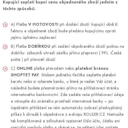
Kupující zaplatí kupní cenu objednaného zboží jedním z
těchto způsobů:
A) Platba
V HOTOVOSTI
při dodání zboží: kupující obdrží
fakturu a objednané zboží bude předáno kupujícímu oproti
jejímu úplnému zaplacení.
B) Platba
DOBÍRKOU
při zaslání objednaného zboží poštou na
dobírku: zákazník uhradí zásilku přímo přepravci ( PPL -Česká
pošta ) při převzetí zboží.
C)
ONLINE
platba převodem nebo
platební bránou
SHOPTET PAY
. Stiskem jediného tlačítka zaplatíte platební
karotu nebo si vyberete banku, u které je veden Váš účet, a
následně budete přesměrováni přímo na přihlašovací stránku
internetového bankovnictví. Zde zadáte vaše přihlašovací údaje
a vstoupíte do známého prostředí internetové banky – po
úspěšném přihlášení se vám automaticky zobrazí předvyplněný
příkaz k úhradě k objednávce z e-shopu ROLSER.CZ. Nemusíte
tak komplikovaně a zdlouhavě vypisovat číslo účtu, částku ani
speciální symboly platby a obávat se, že některý údaj opíšete