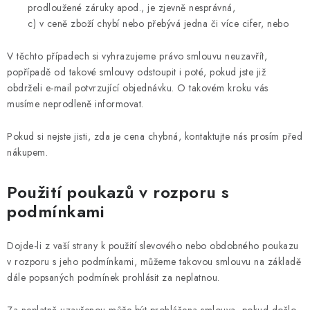
prodloužené záruky apod., je zjevně nesprávná,
c) v ceně zboží chybí nebo přebývá jedna či více cifer, nebo
V těchto případech si vyhrazujeme právo smlouvu neuzavřít,
popřípadě od takové smlouvy odstoupit i poté, pokud jste již
obdrželi e-mail potvrzující objednávku. O takovém kroku vás
musíme neprodleně informovat.
Pokud si nejste jisti, zda je cena chybná, kontaktujte nás prosím před
nákupem.
Použití poukazů v rozporu s
podmínkami
Dojde-li z vaší strany k použití slevového nebo obdobného poukazu
v rozporu s jeho podmínkami, můžeme takovou smlouvu na základě
dále popsaných podmínek prohlásit za neplatnou.