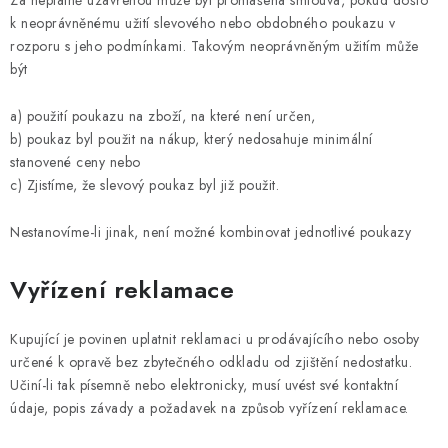
Za neplatně uzavřenou může být prohlášena smlouva, pokud došlo
k neoprávněnému užití slevového nebo obdobného poukazu v
rozporu s jeho podmínkami. Takovým neoprávněným užitím může
být
a) použití poukazu na zboží, na které není určen,
b) poukaz byl použit na nákup, který nedosahuje minimální
stanovené ceny nebo
c) Zjistíme, že slevový poukaz byl již použit.
Nestanovíme-li jinak, není možné kombinovat jednotlivé poukazy
Vyřízení reklamace
Kupující je povinen uplatnit reklamaci u prodávajícího nebo osoby
určené k opravě bez zbytečného odkladu od zjištění nedostatku.
Učiní-li tak písemně nebo elektronicky, musí uvést své kontaktní
údaje, popis závady a požadavek na způsob vyřízení reklamace.