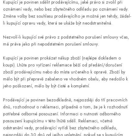
Kupující je povinen sdělit prodávajícímu, jaké právo si zvolil při
oznámení vady, nebo bez zbytečného odkladu po oznámení vady.
Změna volby bez souhlasu prodávajícího je možná jen tehdy, žádal-
li kupující opravu vady, která se ukáže být neodstranitelná.
Nezvolí-li kupující své právo z podstatného porušení smlouvy včas,
má práva jako při nepodstatném porušení smlouvy.
Kupující je povinen prokázat nákup zboží (nejlépe dokladem o
koupi). Lhůta pro vyřízení reklamace běží od předání/doručení
zboží prodávajícímu nebo do místa určeného k opravě. Zboží by
mělo být při přepravě zabaleno ve vhodném obalu, aby nedošlo k
jeho poškození, mělo by být čisté a kompletní.
Prodávající je povinen bezodkladně, nejpozději do tří pracovních
dnů, rozhodnout o reklamaci, případně o tom, že je k rozhodnutí
potřebné odborné posouzení. Informaci o nutnosti odborného
posouzení kupujícímu v této lhůtě sdělí. Reklamaci, včetně
odstranění vady, prodávající vyřídí bez zbytečného odkladu,
nejpozději do 30 dnů od jejího uplatnění, pokud se s kupujícím