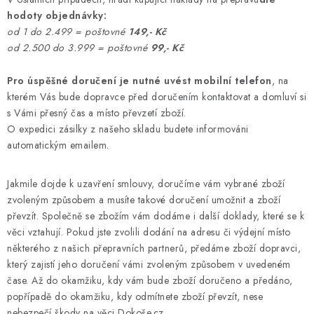
hodoty objednávky:
od 1 do 2.499 = poštovné
149,- Kč
od 2.500 do 3.999 = poštovné
99,- Kč
Pro úspěšné doručení je nutné uvést mobilní telefon
, na
kterém Vás bude dopravce před doručením kontaktovat a domluví si
s Vámi přesný čas a místo převzetí zboží.
O expedici zásilky z našeho skladu budete informováni
automatickým emailem.
Jakmile dojde k uzavření smlouvy, doručíme vám vybrané zboží
zvoleným způsobem a musíte takové doručení umožnit a zboží
převzít. Společně se zbožím vám dodáme i další doklady, které se k
věci vztahují. Pokud jste zvolili dodání na adresu či výdejní místo
některého z našich přepravních partnerů, předáme zboží dopravci,
který zajistí jeho doručení vámi zvoleným způsobem v uvedeném
čase. Až do okamžiku, kdy vám bude zboží doručeno a předáno,
popřípadě do okamžiku, kdy odmítnete zboží převzít, nese
nebezpečí škody na věci Dokoše.cz.