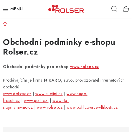
Přejít
Hleda
na
obsah
Domů
TAŠKY NA KOLEČKÁCH
Obchodní podmínky e-shopu
ŽEHLICÍ PRKNA
Rolser.cz
SCHŮDKY
Obchodní podmínky pro eshop
www.rolser.cz
KLASICKÉ TAŠKY
Prodávajícím je firma
NIKARO, s.r.o
. provozovatel internetových
PŘÍSLUŠENSTVÍ
obchodů:
www.dokose.cz
|
www.elletipi.cz
|
www.hugo-
frosch.cz
|
www.polti.cz
|
www.rta-
Úvod
Kontakt
Obchodní podmínky
Jak nakupovat
stojanynavino.cz
|
www.rolser.cz
|
www.pohlcovace-vlhkosti.cz