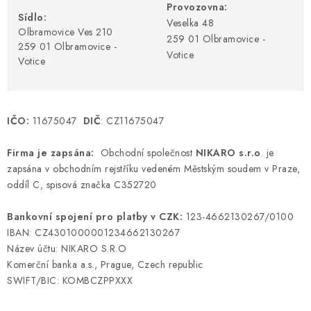
Provozovna:
Sídlo:
Veselka 48
Olbramovice Ves 210
259 01 Olbramovice -
259 01 Olbramovice -
Votice
Votice
IČO:
11675047
DIČ
: CZ11675047
Firma je zapsána:
Obchodní společnost
NIKARO
s.r.o
. je
zapsána v obchodním rejstříku vedeném Městským soudem v Praze,
oddíl C, spisová značka C352720
Bankovní spojení pro platby v CZK:
123-4662130267/0100
IBAN: CZ4301000001234662130267
Název účtu: NIKARO S.R.O
Komerční banka a.s., Prague, Czech republic
SWIFT/BIC: KOMBCZPPXXX