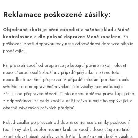
Reklamace poškozené zásilky:
Objednané zboží je před expedicí z našeho skladu řádně
kontrolováno a dle pokynů dopravce řádně zabaleno.
Za
poškození zboží dopravou tedy nese odpovědnost dopravce nikoliv
prodávající.
Při převzetí zboží od přepravce je kupující povinen zkontrolovat
neporušenost obalů zboží a v případě jakýchkoliv závad toto
neprodleně oznámit přepravci. V případě shledání porušení obalu
svědčícího o neoprávněném vniknutí do zásilky nemusí kupující
zásilku od přepravce převzít. Tímto nejsou dotčena práva kupujícího
z odpovědnosti za vady zboží a další práva kupujícího vyplývající z
obecně závazných právních předpisů.
Pokud zásilka po převzetí od dopravce nenese známky poškození
(potrhaný obal, zdeformovaná krabice apod), doporučujeme také
zkontrolovat obsah zásilky, zda došlo i k poškození zboží v zásilce,