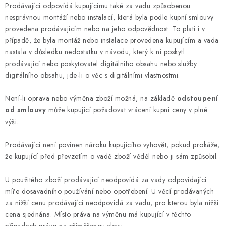
Prodávající odpovídá kupujícímu také za vadu způsobenou
nesprávnou montáží nebo instalací, která byla podle kupní smlouvy
provedena prodávajícím nebo na jeho odpovědnost. To platí i v
případě, že byla montáž nebo instalace provedena kupujícím a vada
nastala v důsledku nedostatku v návodu, který k ní poskytl
prodávající nebo poskytovatel digitálního obsahu nebo služby
digitálního obsahu, jde-li o věc s digitálními vlastnostmi.
Není-li oprava nebo výměna zboží možná, na základě
odstoupení
od smlouvy
může kupující požadovat vrácení kupní ceny v plné
výši.
Prodávající není povinen nároku kupujícího vyhovět, pokud prokáže,
že kupující před převzetím o vadě zboží věděl nebo ji sám způsobil.
U použitého zboží prodávající neodpovídá za vady odpovídající
míře dosavadního používání nebo opotřebení. U věcí prodávaných
za nižší cenu prodávající neodpovídá za vadu, pro kterou byla nižší
cena sjednána. Místo práva na výměnu má kupující v těchto