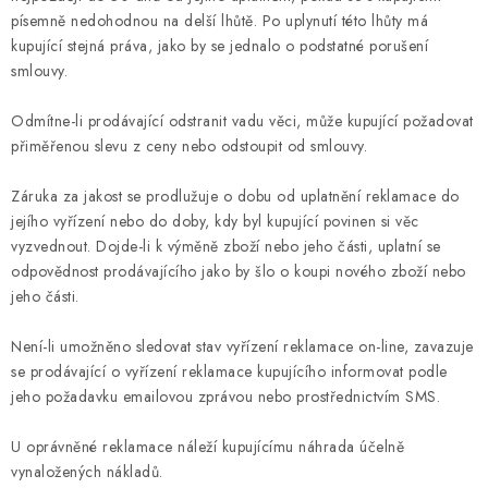
písemně nedohodnou na delší lhůtě. Po uplynutí této lhůty má
kupující stejná práva, jako by se jednalo o podstatné porušení
smlouvy.
Odmítne-li prodávající odstranit vadu věci, může kupující požadovat
přiměřenou slevu z ceny nebo odstoupit od smlouvy.
Záruka za jakost se prodlužuje o dobu od uplatnění reklamace do
jejího vyřízení nebo do doby, kdy byl kupující povinen si věc
vyzvednout. Dojde-li k výměně zboží nebo jeho části, uplatní se
odpovědnost prodávajícího jako by šlo o koupi nového zboží nebo
jeho části.
Není-li umožněno sledovat stav vyřízení reklamace on-line, zavazuje
se prodávající o vyřízení reklamace kupujícího informovat podle
jeho požadavku emailovou zprávou nebo prostřednictvím SMS.
U oprávněné reklamace náleží kupujícímu náhrada účelně
vynaložených nákladů.