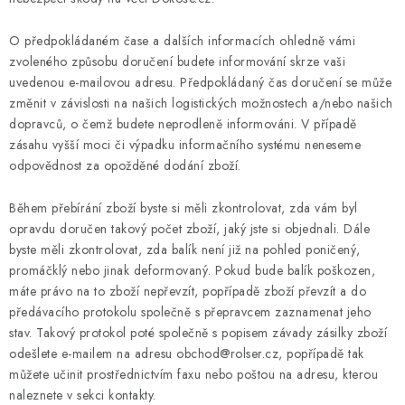
O předpokládaném čase a dalších informacích ohledně vámi
zvoleného způsobu doručení budete informování skrze vaši
uvedenou e-mailovou adresu. Předpokládaný čas doručení se může
změnit v závislosti na našich logistických možnostech a/nebo našich
dopravců, o čemž budete neprodleně informováni. V případě
zásahu vyšší moci či výpadku informačního systému neneseme
odpovědnost za opožděné dodání zboží.
Během přebírání zboží byste si měli zkontrolovat, zda vám byl
opravdu doručen takový počet zboží, jaký jste si objednali. Dále
byste měli zkontrolovat, zda balík není již na pohled poničený,
promáčklý nebo jinak deformovaný. Pokud bude balík poškozen,
máte právo na to zboží nepřevzít, popřípadě zboží převzít a do
předávacího protokolu společně s přepravcem zaznamenat jeho
stav. Takový protokol poté společně s popisem závady zásilky zboží
odešlete e-mailem na adresu obchod@rolser.cz, popřípadě tak
můžete učinit prostřednictvím faxu nebo poštou na adresu, kterou
naleznete v sekci kontakty.