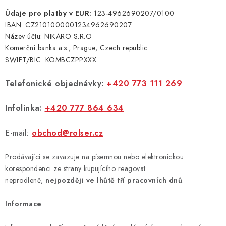
Údaje pro platby v EUR:
123-4962690207/0100
IBAN: CZ2101000001234962690207
Název účtu: NIKARO S.R.O
Komerční banka a.s., Prague, Czech republic
SWIFT/BIC: KOMBCZPPXXX
Telefonické objednávky:
+420 773 111 269
Infolinka:
+420 777 864 634
E-mail:
obchod@rolser.cz
Prodávající se zavazuje na písemnou nebo elektronickou
korespondenci ze strany kupujícího reagovat
neprodleně,
nejpozději ve lhůtě tří pracovních dnů
.
Informace