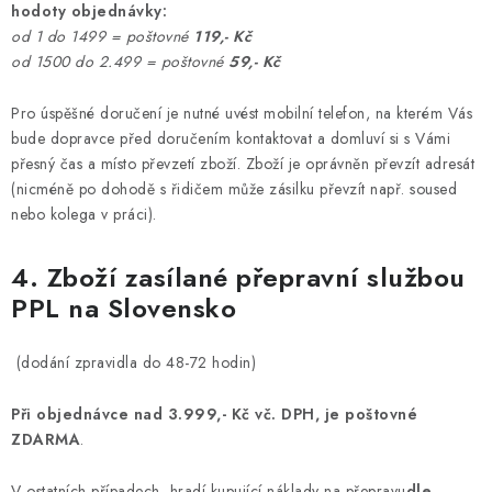
hodoty objednávky:
od 1 do 1499 = poštovné
119,- Kč
od 1500 do 2.499 = poštovné
59,- Kč
Pro úspěšné doručení je nutné uvést mobilní telefon, na kterém Vás
bude dopravce před doručením kontaktovat a domluví si s Vámi
přesný čas a místo převzetí zboží. Zboží je oprávněn převzít adresát
(nicméně po dohodě s řidičem může zásilku převzít např. soused
nebo kolega v práci).
4. Zboží zasílané přepravní službou
PPL na Slovensko
(dodání zpravidla do 48-72 hodin)
Při objednávce nad 3.999,- Kč vč. DPH, je poštovné
ZDARMA
.
V ostatních případech, hradí kupující náklady na přepravu
dle