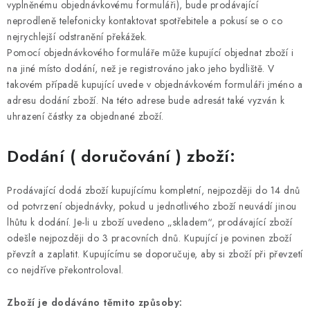
vyplněnému objednávkovému formuláři), bude prodávající
neprodleně telefonicky kontaktovat spotřebitele a pokusí se o co
nejrychlejší odstranění překážek.
Pomocí objednávkového formuláře může kupující objednat zboží i
na jiné místo dodání, než je registrováno jako jeho bydliště. V
takovém případě kupující uvede v objednávkovém formuláři jméno a
adresu dodání zboží. Na této adrese bude adresát také vyzván k
uhrazení částky za objednané zboží.
Dodání ( doručování ) zboží:
Prodávající dodá zboží kupujícímu kompletní, nejpozději do 14 dnů
od potvrzení objednávky, pokud u jednotlivého zboží neuvádí jinou
lhůtu k dodání. Je-li u zboží uvedeno „skladem“, prodávající zboží
odešle nejpozději do 3 pracovních dnů. Kupující je povinen zboží
převzít a zaplatit. Kupujícímu se doporučuje, aby si zboží při převzetí
co nejdříve překontroloval.
Zboží je dodáváno těmito způsoby: