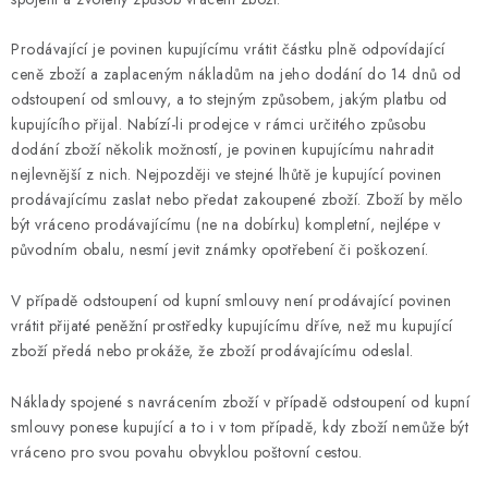
Prodávající je povinen kupujícímu vrátit částku plně odpovídající
ceně zboží a zaplaceným nákladům na jeho dodání do 14 dnů od
odstoupení od smlouvy, a to stejným způsobem, jakým platbu od
kupujícího přijal. Nabízí-li prodejce v rámci určitého způsobu
dodání zboží několik možností, je povinen kupujícímu nahradit
nejlevnější z nich. Nejpozději ve stejné lhůtě je kupující povinen
prodávajícímu zaslat nebo předat zakoupené zboží. Zboží by mělo
být vráceno prodávajícímu (ne na dobírku) kompletní, nejlépe v
původním obalu, nesmí jevit známky opotřebení či poškození.
V případě odstoupení od kupní smlouvy není prodávající povinen
vrátit přijaté peněžní prostředky kupujícímu dříve, než mu kupující
zboží předá nebo prokáže, že zboží prodávajícímu odeslal.
Náklady spojené s navrácením zboží v případě odstoupení od kupní
smlouvy ponese kupující a to i v tom případě, kdy zboží nemůže být
vráceno pro svou povahu obvyklou poštovní cestou.