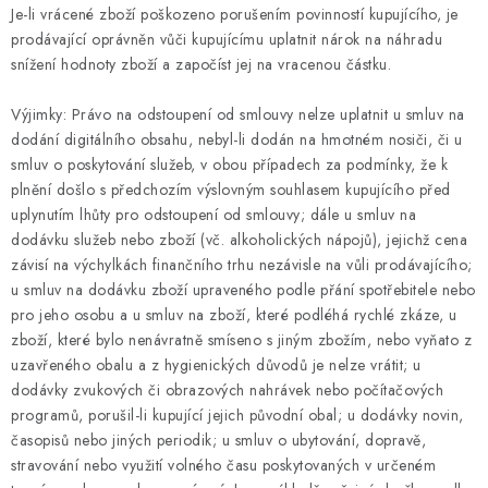
Je-li vrácené zboží poškozeno porušením povinností kupujícího, je
prodávající oprávněn vůči kupujícímu uplatnit nárok na náhradu
snížení hodnoty zboží a započíst jej na vracenou částku.
Výjimky: Právo na odstoupení od smlouvy nelze uplatnit u smluv na
dodání digitálního obsahu, nebyl-li dodán na hmotném nosiči, či u
smluv o poskytování služeb, v obou případech za podmínky, že k
plnění došlo s předchozím výslovným souhlasem kupujícího před
uplynutím lhůty pro odstoupení od smlouvy; dále u smluv na
dodávku služeb nebo zboží (vč. alkoholických nápojů), jejichž cena
závisí na výchylkách finančního trhu nezávisle na vůli prodávajícího;
u smluv na dodávku zboží upraveného podle přání spotřebitele nebo
pro jeho osobu a u smluv na zboží, které podléhá rychlé zkáze, u
zboží, které bylo nenávratně smíseno s jiným zbožím, nebo vyňato z
uzavřeného obalu a z hygienických důvodů je nelze vrátit; u
dodávky zvukových či obrazových nahrávek nebo počítačových
programů, porušil-li kupující jejich původní obal; u dodávky novin,
časopisů nebo jiných periodik; u smluv o ubytování, dopravě,
stravování nebo využití volného času poskytovaných v určeném