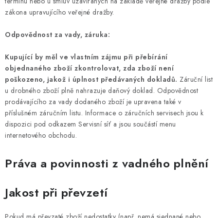
termínu nebo u smluv uzavíraných na základě veřejné dražby podle
zákona upravujícího veřejné dražby.
Odpovědnost za vady, záruka:
Kupující by měl ve vlastním zájmu při přebírání
objednaného zboží zkontrolovat, zda zboží není
poškozeno, jakož i úplnost předávaných dokladů.
Záruční list
u drobného zboží plně nahrazuje daňový doklad. Odpovědnost
prodávajícího za vady dodaného zboží je upravena také v
příslušném záručním listu. Informace o záručních servisech jsou k
dispozici pod odkazem Servisní síť a jsou součástí menu
internetového obchodu.
Práva a povinnosti z vadného plnění
Jakost při převzetí
Pokud má převzaté zboží nedostatky (např. nemá sjednané nebo