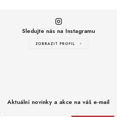
v
l
á
d
a
Sledujte nás na Instagramu
c
í
ZOBRAZIT PROFIL
p
r
v
k
y
v
ý
p
Aktuální novinky a akce na váš e-mail
i
s
u