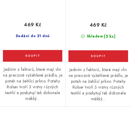
469 Kč
469 Kč
Dodání do 21 dnů
(5 ks)
Skladem
Jedním z faktorů, které mají vliv
Jedním z faktorů, které mají vliv
na precizně vyžehlené prádlo, je
na precizně vyžehlené prádlo, je
potah na žehlící prkno. Potahy
potah na žehlící prkno. Potahy
Rolser tvoří 3 vrstvy různých
Rolser tvoří 3 vrstvy různých
textilií a poskytují tak dokonale
textilií a poskytují tak dokonale
měkký...
měkký...
O