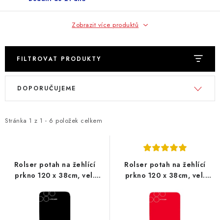
Zobrazit více produktů
FILTROVAT PRODUKTY
V
Ř
DOPORUČUJEME
ý
a
p
z
i
e
Stránka
1
z
1
-
6
položek celkem
s
n
p
í
r
p
Rolser potah na žehlící
Rolser potah na žehlící
o
r
prkno 120 x 38cm, vel.
prkno 120 x 38cm, vel.
potahu L, 130 x 48 cm,
potahu L, 130 x 48 cm,
d
o
černý
červený
u
d
k
u