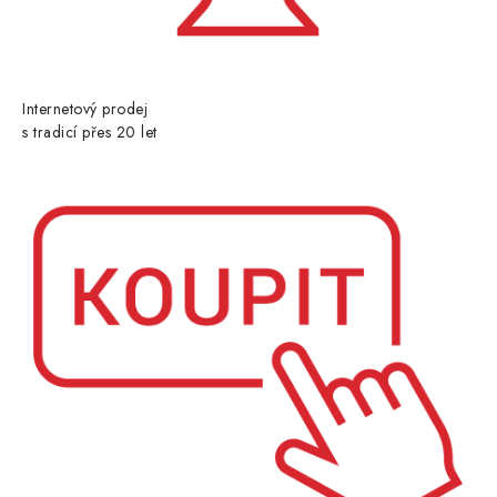
Internetový prodej
s tradicí přes 20 let