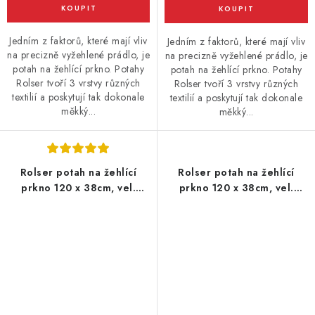
Jedním z faktorů, které mají vliv
Jedním z faktorů, které mají vliv
na precizně vyžehlené prádlo, je
na precizně vyžehlené prádlo, je
potah na žehlící prkno. Potahy
potah na žehlící prkno. Potahy
Rolser tvoří 3 vrstvy různých
Rolser tvoří 3 vrstvy různých
textilií a poskytují tak dokonale
textilií a poskytují tak dokonale
měkký...
měkký...
Rolser potah na žehlící
Rolser potah na žehlící
prkno 120 x 38cm, vel.
prkno 120 x 38cm, vel.
potahu L, 130 x 48 cm, šedý
potahu L, 130 x 48 cm, žlutý