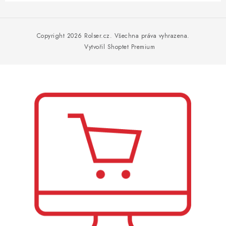
Z
á
p
Copyright 2026
Rolser.cz
. Všechna práva vyhrazena.
a
Vytvořil Shoptet Premium
t
í