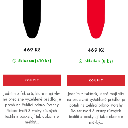
t
k
ů
t
ů
469 Kč
469 Kč
(>10 ks)
Skladem
(8 ks)
Skladem
Jedním z faktorů, které mají vliv
Jedním z faktorů, které mají vliv
na precizně vyžehlené prádlo, je
na precizně vyžehlené prádlo, je
potah na žehlící prkno. Potahy
potah na žehlící prkno. Potahy
Rolser tvoří 3 vrstvy různých
Rolser tvoří 3 vrstvy různých
textilií a poskytují tak dokonale
textilií a poskytují tak dokonale
měkký...
měkký...