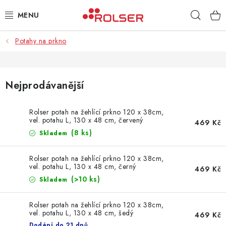
Přejít
Hleda
na
obsah
Potahy na prkno
TAŠKY NA KOLEČKÁCH
ŽEHLICÍ PRKNA
Nejprodávanější
SCHŮDKY
Rolser potah na žehlící prkno 120 x 38cm,
vel. potahu L, 130 x 48 cm, červený
KLASICKÉ TAŠKY
469 Kč
(8 ks)
Skladem
PŘÍSLUŠENSTVÍ
Rolser potah na žehlící prkno 120 x 38cm,
vel. potahu L, 130 x 48 cm, černý
469 Kč
Úvod
Kontakt
Obchodní podmínky
Jak nakupovat
(>10 ks)
Skladem
Rolser potah na žehlící prkno 120 x 38cm,
vel. potahu L, 130 x 48 cm, šedý
469 Kč
Dodání do 21 dnů