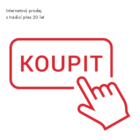
Internetový prodej
s tradicí přes 20 let