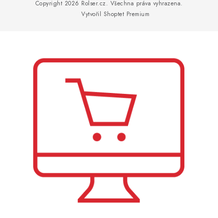
p
Copyright 2026
Rolser.cz
. Všechna práva vyhrazena.
a
Vytvořil Shoptet Premium
t
í