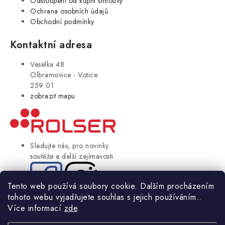
Odstoupení od kupní smlouvy
Ochrana osobních údajů
Obchodní podmínky
Kontaktní adresa
Veselka 48
Olbramovice - Votice
259 01
zobrazit mapu
Sledujte nás, pro novinky
soutěže a další zajímavosti.
Tento web používá soubory cookie. Dalším procházením
tohoto webu vyjadřujete souhlas s jejich používáním..
© Copyright 2004-2024 Rolser.cz | webdesign
2bcreative.cz
Více informací
zde
.
NIKARO, s.r.o.
- Rolser.cz, Veselka 48, 259 01 Olbramovice - Votice,