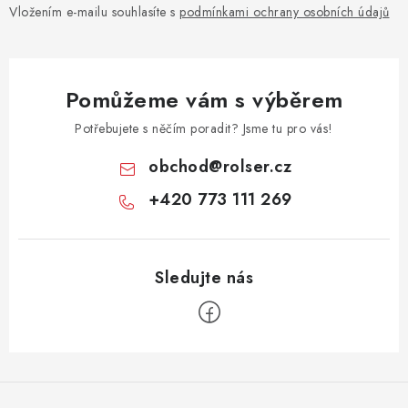
Vložením e-mailu souhlasíte s
podmínkami ochrany osobních údajů
Pomůžeme vám s výběrem
Potřebujete s něčím poradit? Jsme tu pro vás!
obchod
@
rolser.cz
+420 773 111 269
Z
á