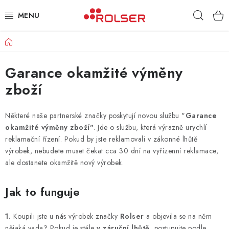
Přejít
Hleda
na
obsah
Domů
TAŠKY NA KOLEČKÁCH
Garance okamžité výměny
ŽEHLICÍ PRKNA
zboží
SCHŮDKY
Některé naše partnerské značky poskytují novou službu "
Garance
KLASICKÉ TAŠKY
okamžité výměny zboží"
. Jde o službu, která výrazně urychlí
reklamační řízení. Pokud by jste reklamovali v zákonné lhůtě
PŘÍSLUŠENSTVÍ
výrobek, nebudete muset čekat cca 30 dní na vyřízenní reklamace,
ale dostanete okamžitě nový výrobek.
Úvod
Kontakt
Obchodní podmínky
Jak nakupovat
Jak to funguje
1.
Koupili jste u nás výrobek značky
Rolser
a objevila se na něm
nějaká vada? Pokud je stále
v záruční lhůtě,
postupujte podle