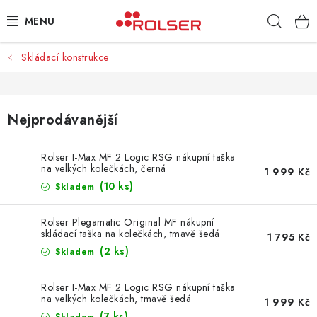
Přejít
Hleda
na
obsah
Skládací konstrukce
TAŠKY NA KOLEČKÁCH
ŽEHLICÍ PRKNA
Nejprodávanější
SCHŮDKY
Rolser I-Max MF 2 Logic RSG nákupní taška
na velkých kolečkách, černá
KLASICKÉ TAŠKY
1 999 Kč
(10 ks)
Skladem
PŘÍSLUŠENSTVÍ
Rolser Plegamatic Original MF nákupní
skládací taška na kolečkách, tmavě šedá
1 795 Kč
Úvod
Kontakt
Obchodní podmínky
Jak nakupovat
(2 ks)
Skladem
Rolser I-Max MF 2 Logic RSG nákupní taška
na velkých kolečkách, tmavě šedá
1 999 Kč
(7 ks)