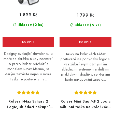
1 899 Kč
1 799 Kč
(2 ks)
Skladem
(6 ks)
Skladem
Designy evokující dovolenou u
Tašky na kolečkách I-Max
moře se zkrátka nikdy neomrzí.
postavené na podvozku logic si
A proto Rolser přichází s
vás získají svým důmyslným
modelem I-Max Marina, se
skládacím systémem a dalšími
kterým zazáříte nejen u moře.
praktickými doplňky, se kterými
Taška je postavena na...
bude nakupování zase o...
Rolser I-Max Sahara 2
Rolser Mini Bag MF 2 Logic
Logic, skládací nákupní
nákupní taška na kolečkách,
taška na kolečkách, khaki-
bordó