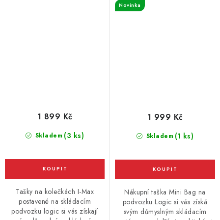
Novinka
černá
1 899 Kč
1 999 Kč
(3 ks)
Skladem
(1 ks)
Skladem
Tašky na kolečkách I-Max
Nákupní taška Mini Bag na
postavené na skládacím
podvozku Logic si vás získá
podvozku logic si vás získají
svým důmyslným skládacím