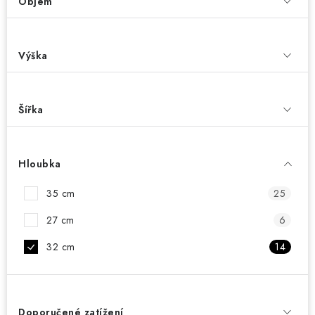
Objem
Výška
Šířka
Hloubka
35 cm
25
27 cm
6
32 cm
14
Doporučené zatížení