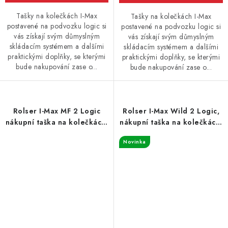
Tašky na kolečkách I-Max
Tašky na kolečkách I-Max
postavené na podvozku logic si
postavené na podvozku logic si
vás získají svým důmyslným
vás získají svým důmyslným
skládacím systémem a dalšími
skládacím systémem a dalšími
praktickými doplňky, se kterými
praktickými doplňky, se kterými
bude nakupování zase o...
bude nakupování zase o...
Rolser I-Max MF 2 Logic
Rolser I-Max Wild 2 Logic,
nákupní taška na kolečkách,
nákupní taška na kolečkách,
tyrkysová
leopardí vzor
Novinka