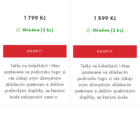
1 799 Kč
1 899 Kč
(3 ks)
Skladem
(3 ks)
Skladem
Tašky na kolečkách I-Max
Tašky na kolečkách I-Max
postavené na podvozku logic si
postavené na skládacím
vás získají svým důmyslným
podvozku logic si vás získají
skládacím systémem a dalšími
svým důmyslným skládacím
praktickými doplňky, se kterými
systémem a dalšími praktickými
bude nakupování zase o...
doplňky, se kterými bude...
O
v