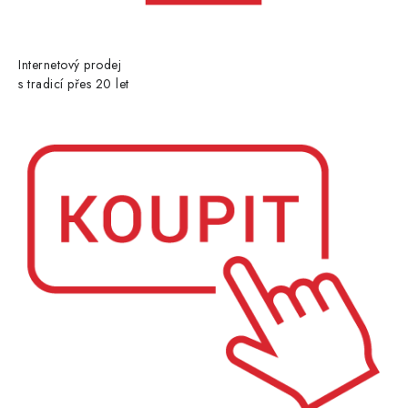
Internetový prodej
s tradicí přes 20 let