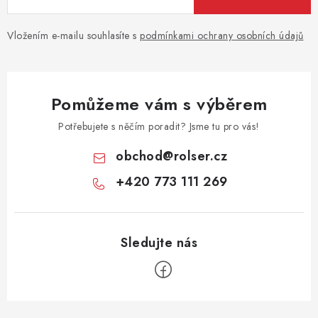
Vložením e-mailu souhlasíte s
podmínkami ochrany osobních údajů
Pomůžeme vám s výběrem
Potřebujete s něčím poradit? Jsme tu pro vás!
obchod
@
rolser.cz
+420 773 111 269
Z