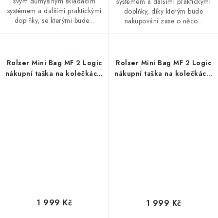
svým důmyslným skládacím
systémem a dalšími praktickými
systémem a dalšími praktickými
doplňky, díky kterým bude
doplňky, se kterými bude...
nakupování zase o něco...
Rolser Mini Bag MF 2 Logic
Rolser Mini Bag MF 2 Logic
nákupní taška na kolečkách,
nákupní taška na kolečkách,
korálová
světlá modrá
1 999 Kč
1 999 Kč