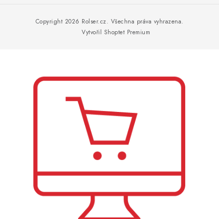
á
p
Copyright 2026
Rolser.cz
. Všechna práva vyhrazena.
a
Vytvořil Shoptet Premium
t
í