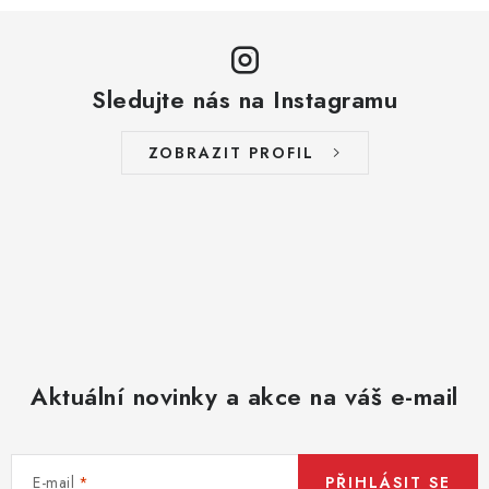
l
á
d
a
Sledujte nás na Instagramu
c
í
ZOBRAZIT PROFIL
p
r
v
k
y
v
ý
p
Aktuální novinky a akce na váš e-mail
i
s
u
E-mail
PŘIHLÁSIT SE