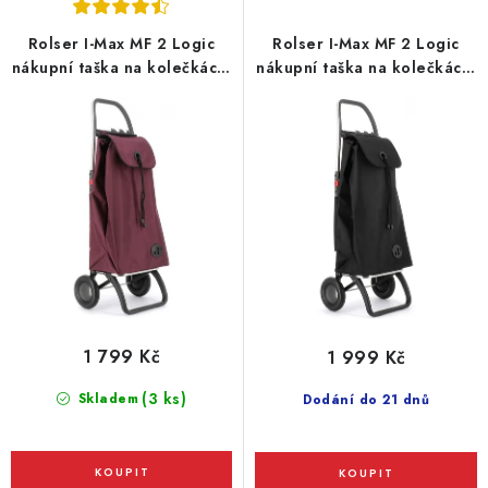
d
o
u
d
Rolser I-Max MF 2 Logic
Rolser I-Max MF 2 Logic
k
u
nákupní taška na kolečkách,
nákupní taška na kolečkách,
t
k
bordó
černá
ů
t
ů
1 799 Kč
1 999 Kč
(3 ks)
Skladem
Dodání do 21 dnů