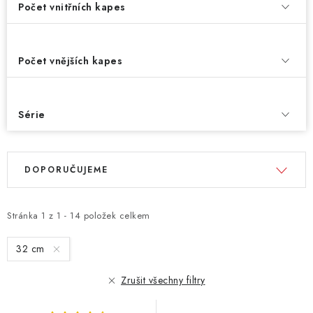
Počet vnitřních kapes
Počet vnějších kapes
Série
V
Ř
DOPORUČUJEME
ý
a
p
z
i
e
Stránka
1
z
1
-
14
položek celkem
s
n
32 cm
p
í
r
p
Zrušit všechny filtry
o
r