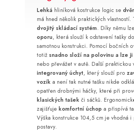
Lehká
hliníková kostrukce logic se
dvěm
má hned několik praktických vlastností.
dvojitý skládací systém
. Díky němu lz
oporu
, která slouží k odstavení tašky d
samotnou konstrukci. Pomocí bočních o
totiž
snadno složí na polovinu a lze j
nebo převážet v autě. Další praktickou 
integrovaný úchyt
, který slouží pro
za
vozík
a není tak nutné tašku nikde odkl
opatřen drobnými háčky, které při pro
klasických tašek
či sáčků. Ergonomické
zajišťuje
komfortní úchop
a přispívá t
Výška konstrukce 104,5 cm je vhodná i p
postavy.