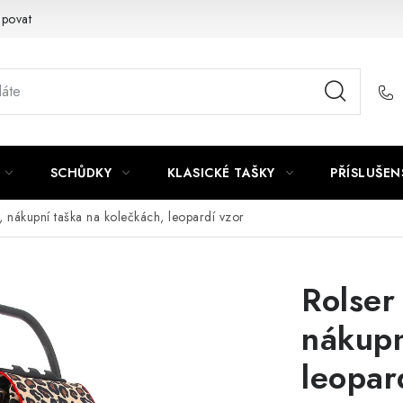
upovat
SCHŮDKY
KLASICKÉ TAŠKY
PŘÍSLUŠEN
, nákupní taška na kolečkách, leopardí vzor
Rolser
nákupn
leopar