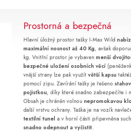
Prostorná a bezpečná
Hlavní úložný prostor tašky I-Max Wild
nabíz
maximální nosnost až 40 Kg
, avšak doporu
kg. Vnitřní prostor je vybaven
menší dvojito
bezpečné uložení osobních věcí
(peněženka
vnější strany lze pak využít
větší kapsu
takté
pomocí zipu. Zavírání tašky je řešeno
stahov
pojistkou
, díky které snadno zabezpečíte i
Obsah je chráněn volnou
nepromokavou kl
další vrstvu ochrany. Taška je na vozík navle
textilní tunel
a v horní části připevněna such
snadno odepnout a vyčistit
.