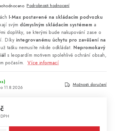
Podrobnosti hodnocení
eohodnoceno
kách
I-Max postavené na skládacím podvozku
skají svým
důmyslným skládacím systémem
a
kými doplňky, se kterými bude nakupování zase o
ší. Díky
integrovanému úchytu pro zavěšení na
už tašku nemusíte nikde odkládat.
Nepromokavý
iál
s leopardím motivem spolehlivě ochrání obsah,
vým počasím.
Více informací
ks)
Možnosti doručení
11.8.2026
Kč
z DPH
: