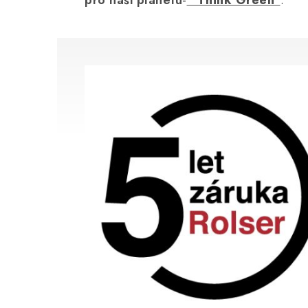
pro naši planetu
-
"Think Green"
.