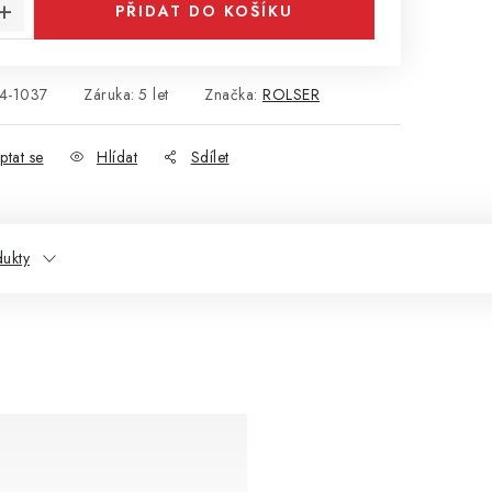
PŘIDAT DO KOŠÍKU
4-1037
Záruka
:
5 let
Značka:
ROLSER
ptat se
Hlídat
Sdílet
dukty