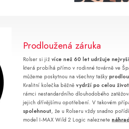
Prodloužená záruka
Rolser si již
více než 60 let udržuje nejvyšš
která probíhá přímo v rodinné továrně ve Šp
můžeme poskytnou na všechny tašky
prodlou
Kvalitní kolečka běžně
vydrží po celou živo
rámci nestandardního dlouhodobého zatěžová
jejich dřívějšímu opotřebení. V takovém pří
spolehnout
, že u Rolseru vždy snadno poříd
model I-MAX Wild 2 Logic naleznete
náhrad