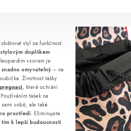
obětovat styl za funkčnost.
e
stylovým doplňkem
s leopardím vzorem je
i snadno omyvatelný
– na
oubička. Životnost tašky
pregnaci
, která ochrání
 Používáním tašek na
 sami sobě, ale také
ho prostředí
. Eliminujete
 tím k lepší budoucnosti