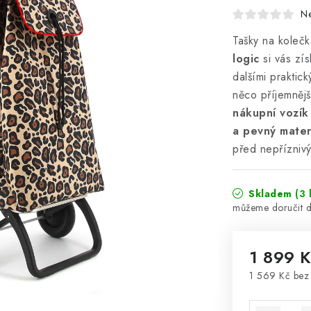
N
Tašky na koleč
logic
si vás zí
dalšími praktic
něco příjemněj
nákupní vozík
a pevný mater
před nepřízni
Skladem
(3 
1 899 
1 569 Kč be
Měrná cena