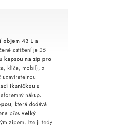
í objem 43 L a
čené zatížení je 25
u kapsou na zip pro
, klíče, mobil), z
ž uzavíratelnou
ací tkaničkou s
 neforemný nákup.
opou
, která dodává
čena přes
velký
ým zipem, lze ji tedy