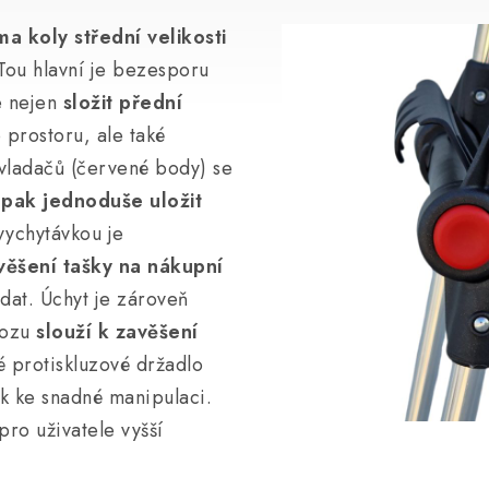
a koly střední velikosti
 Tou hlavní je bezesporu
e nejen
složit přední
o prostoru, ale také
vladačů (červené body) se
i pak jednoduše uložit
vychytávkou je
věšení tašky na nákupní
ádat. Úchyt je zároveň
vozu
slouží k zavěšení
 protiskluzové držadlo
ak ke snadné manipulaci.
ro uživatele vyšší