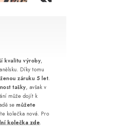
í kvalitu výroby
,
anělsku. Díky tomu
ženou záruku 5 let
.
tnost tašky
, avšak v
ní může dojít k
padě se
můžete
íte kolečka nová. Pro
ní kolečka zde
.