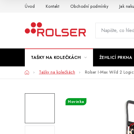
Přejít
Úvod
Kontakt
Obchodní podmínky
Jak nak
na
obsah
TAŠKY NA KOLEČKÁCH
ŽEHLICÍ PRKNA
Domů
Tašky na kolečkách
Rolser I-Max Wild 2 Logic
Novinka