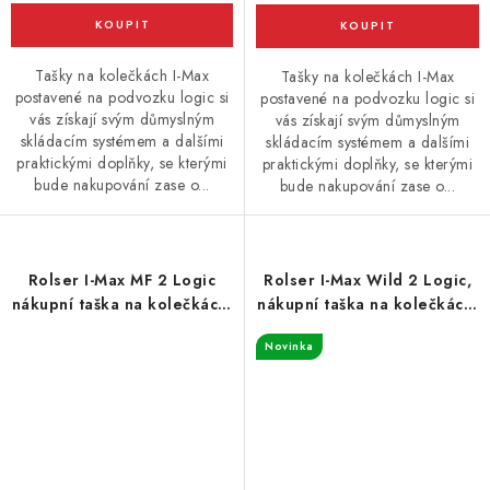
Tašky na kolečkách I-Max
Tašky na kolečkách I-Max
postavené na podvozku logic si
postavené na podvozku logic si
vás získají svým důmyslným
vás získají svým důmyslným
skládacím systémem a dalšími
skládacím systémem a dalšími
praktickými doplňky, se kterými
praktickými doplňky, se kterými
bude nakupování zase o...
bude nakupování zase o...
Rolser I-Max MF 2 Logic
Rolser I-Max Wild 2 Logic,
nákupní taška na kolečkách,
nákupní taška na kolečkách,
tyrkysová
leopardí vzor
Novinka