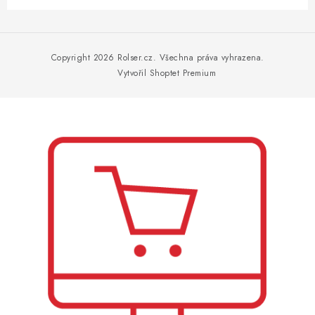
Z
á
p
Copyright 2026
Rolser.cz
. Všechna práva vyhrazena.
a
Vytvořil Shoptet Premium
t
í