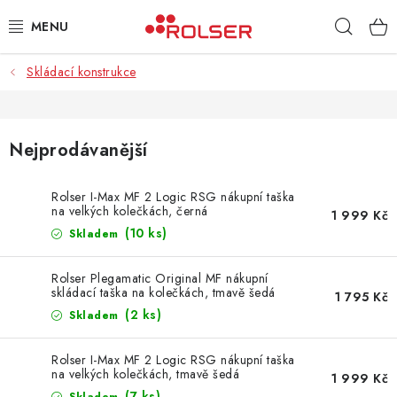
Přejít
Hleda
na
obsah
Skládací konstrukce
TAŠKY NA KOLEČKÁCH
ŽEHLICÍ PRKNA
Nejprodávanější
SCHŮDKY
Rolser I-Max MF 2 Logic RSG nákupní taška
na velkých kolečkách, černá
KLASICKÉ TAŠKY
1 999 Kč
(10 ks)
Skladem
PŘÍSLUŠENSTVÍ
Rolser Plegamatic Original MF nákupní
skládací taška na kolečkách, tmavě šedá
1 795 Kč
Úvod
Kontakt
Obchodní podmínky
Jak nakupovat
(2 ks)
Skladem
Rolser I-Max MF 2 Logic RSG nákupní taška
na velkých kolečkách, tmavě šedá
1 999 Kč
(7 ks)