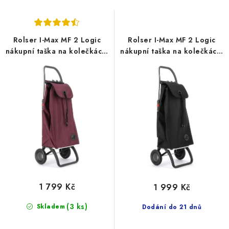
o
r
d
o
u
d
Rolser I-Max MF 2 Logic
Rolser I-Max MF 2 Logic
k
u
nákupní taška na kolečkách,
nákupní taška na kolečkách,
t
k
bordó
černá
ů
t
ů
1 799 Kč
1 999 Kč
(3 ks)
Skladem
Dodání do 21 dnů