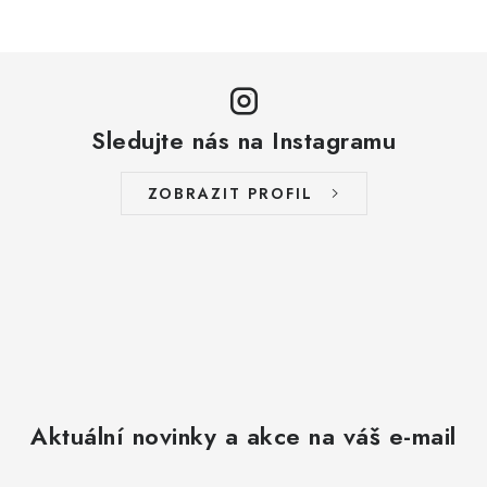
v
l
á
d
a
Sledujte nás na Instagramu
c
í
ZOBRAZIT PROFIL
p
r
v
k
y
v
ý
p
Aktuální novinky a akce na váš e-mail
i
s