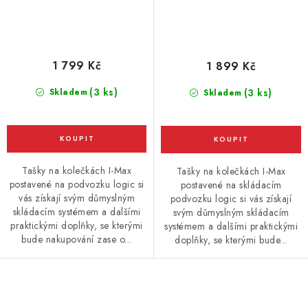
1 799 Kč
1 899 Kč
(3 ks)
Skladem
(3 ks)
Skladem
Tašky na kolečkách I-Max
Tašky na kolečkách I-Max
postavené na podvozku logic si
postavené na skládacím
vás získají svým důmyslným
podvozku logic si vás získají
skládacím systémem a dalšími
svým důmyslným skládacím
praktickými doplňky, se kterými
systémem a dalšími praktickými
bude nakupování zase o...
doplňky, se kterými bude...
O