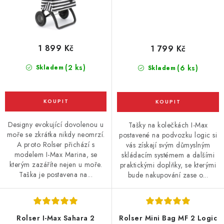
1 899 Kč
1 799 Kč
(2 ks)
Skladem
(6 ks)
Skladem
Designy evokující dovolenou u
Tašky na kolečkách I-Max
moře se zkrátka nikdy neomrzí.
postavené na podvozku logic si
A proto Rolser přichází s
vás získají svým důmyslným
modelem I-Max Marina, se
skládacím systémem a dalšími
kterým zazáříte nejen u moře.
praktickými doplňky, se kterými
Taška je postavena na...
bude nakupování zase o...
Rolser I-Max Sahara 2
Rolser Mini Bag MF 2 Logic