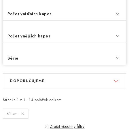
Počet vnitřních kapes
Počet vnějších kapes
Série
V
Ř
DOPORUČUJEME
ý
a
p
z
i
e
Stránka
1
z
1
-
14
položek celkem
s
n
41 cm
p
í
r
p
Zrušit všechny filtry