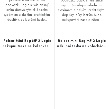
postavené na skládacím
podvozku Logic si vás získá
podvozku logic si vás získají
svým důmyslným skládacím
svým důmyslným skládacím
systémem a dalšími praktickými
systémem a dalšími praktickými
doplňky, díky kterým bude
doplňky, se kterými bude...
nakupování zase o něco...
Rolser Mini Bag MF 2 Logic
Rolser Mini Bag MF 2 Logic
nákupní taška na kolečkách,
nákupní taška na kolečkách,
korálová
světlá modrá