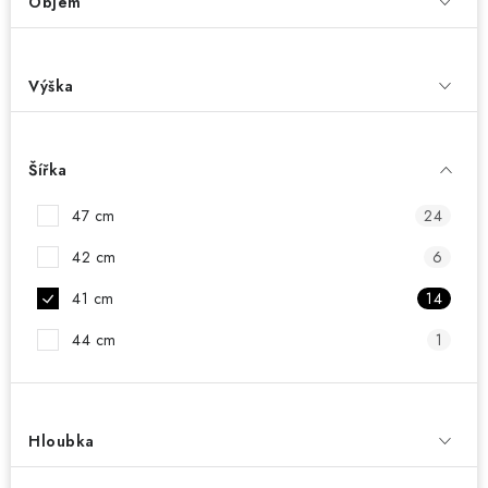
Objem
Výška
Šířka
47 cm
24
42 cm
6
41 cm
14
44 cm
1
Hloubka