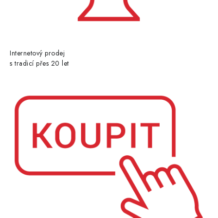
Internetový prodej
s tradicí přes 20 let