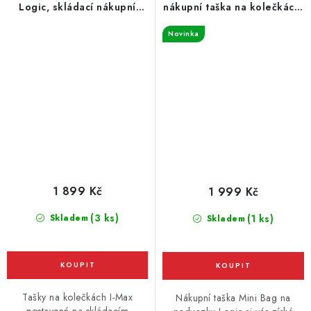
Logic, skládací nákupní
nákupní taška na kolečkách,
taška na kolečkách, khaki-
bordó
Novinka
černá
1 899 Kč
1 999 Kč
(3 ks)
Skladem
(1 ks)
Skladem
Tašky na kolečkách I-Max
Nákupní taška Mini Bag na