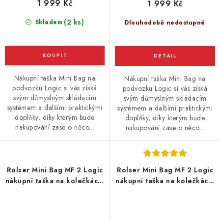
1 999 Kč
1 999 Kč
(2 ks)
Skladem
Dlouhodobě nedostupné
Nákupní taška Mini Bag na
Nákupní taška Mini Bag na
podvozku Logic si vás získá
podvozku Logic si vás získá
svým důmyslným skládacím
svým důmyslným skládacím
systémem a dalšími praktickými
systémem a dalšími praktickými
doplňky, díky kterým bude
doplňky, díky kterým bude
nakupování zase o něco...
nakupování zase o něco...
Rolser Mini Bag MF 2 Logic
Rolser Mini Bag MF 2 Logic
nákupní taška na kolečkách,
nákupní taška na kolečkách,
tmavě modrá
tmavě šedá