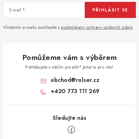
u
E-mail
PŘIHLÁSIT SE
Vložením e-mailu souhlasíte s
podmínkami ochrany osobních údajů
Pomůžeme vám s výběrem
Potřebujete s něčím poradit? Jsme tu pro vás!
obchod
@
rolser.cz
+420 773 111 269