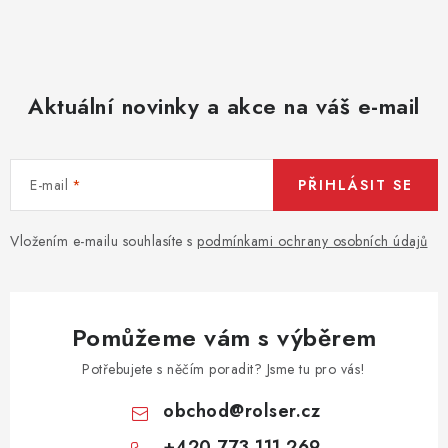
y
v
ý
p
Aktuální novinky a akce na váš e-mail
i
s
u
E-mail
PŘIHLÁSIT SE
Vložením e-mailu souhlasíte s
podmínkami ochrany osobních údajů
Pomůžeme vám s výběrem
Potřebujete s něčím poradit? Jsme tu pro vás!
obchod
@
rolser.cz
+420 773 111 269