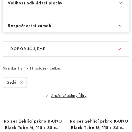
Velikost odkládací plochy
Bezpečnostní zámek
V
Ř
DOPORUČUJEME
ý
a
p
z
i
e
Stránka
1
z
1
-
11
položek celkem
s
n
Šedá
p
í
r
p
Zrušit všechny filtry
o
r
d
o
u
d
Rolser žehlící prkno K-UNO
Rolser žehlící prkno K-UNO
k
u
Black Tube M, 115 x 35 cm,
Black Tube M, 115 x 35 cm,