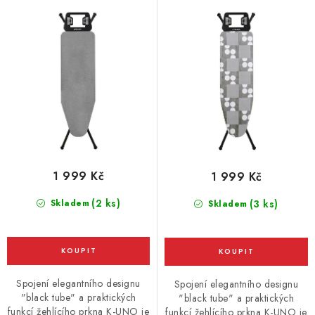
t
k
šedé
šedé
ů
t
ů
1 999 Kč
1 999 Kč
(2 ks)
Skladem
(3 ks)
Skladem
Spojení elegantního designu
Spojení elegantního designu
"black tube" a praktických
"black tube" a praktických
funkcí žehlícího prkna K-UNO je
funkcí žehlícího prkna K-UNO je