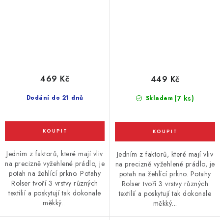
469 Kč
449 Kč
Dodání do 21 dnů
(7 ks)
Skladem
Jedním z faktorů, které mají vliv
Jedním z faktorů, které mají vliv
na precizně vyžehlené prádlo, je
na precizně vyžehlené prádlo, je
potah na žehlící prkno. Potahy
potah na žehlící prkno. Potahy
Rolser tvoří 3 vrstvy různých
Rolser tvoří 3 vrstvy různých
textilií a poskytují tak dokonale
textilií a poskytují tak dokonale
měkký...
měkký...