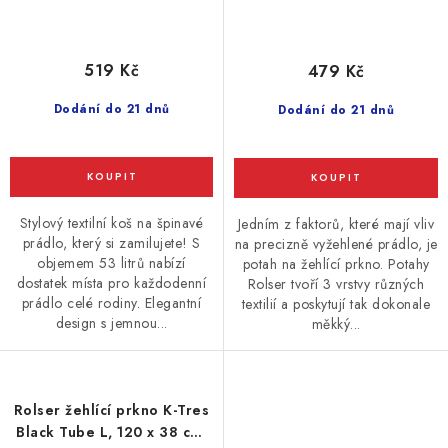
519 Kč
479 Kč
Dodání do 21 dnů
Dodání do 21 dnů
Stylový textilní koš na špinavé
Jedním z faktorů, které mají vliv
prádlo, který si zamilujete! S
na precizně vyžehlené prádlo, je
objemem 53 litrů nabízí
potah na žehlící prkno. Potahy
dostatek místa pro každodenní
Rolser tvoří 3 vrstvy různých
prádlo celé rodiny. Elegantní
textilií a poskytují tak dokonale
design s jemnou...
měkký...
Rolser žehlící prkno K-Tres
Black Tube L, 120 x 38 cm,