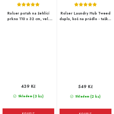
Rolser potah na žehlící
Rolser Laundry Hub Tweed
prkno 110 x 32 cm, vel.
duplo, koš na prádlo - taška,
potahu S 120 x 42 cm, šedý
šedá
439 Kč
549 Kč
(3 ks)
Skladem
(2 ks)
Skladem