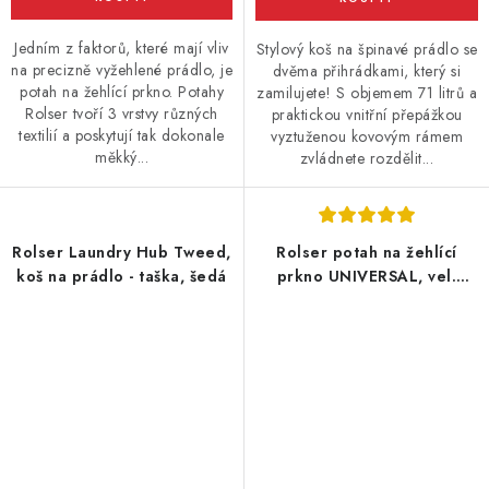
Jedním z faktorů, které mají vliv
Stylový koš na špinavé prádlo se
na precizně vyžehlené prádlo, je
dvěma přihrádkami, který si
potah na žehlící prkno. Potahy
zamilujete! S objemem 71 litrů a
Rolser tvoří 3 vrstvy různých
praktickou vnitřní přepážkou
textilií a poskytují tak dokonale
vyztuženou kovovým rámem
měkký...
zvládnete rozdělit...
Rolser Laundry Hub Tweed,
Rolser potah na žehlící
koš na prádlo - taška, šedá
prkno UNIVERSAL, vel.
potahu 140 x 55 cm, šedý