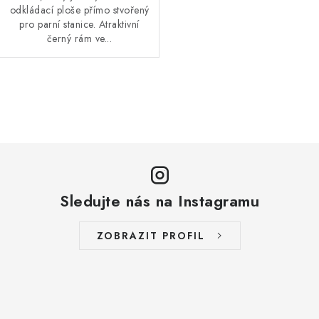
odkládací ploše přímo stvořený
pro parní stanice. Atraktivní
černý rám ve...
O
v
l
á
d
a
Sledujte nás na Instagramu
c
í
ZOBRAZIT PROFIL
p
r
v
k