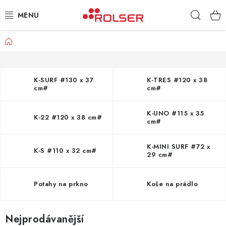
Přejít
Hleda
na
obsah
Domů
TAŠKY NA KOLEČKÁCH
ŽEHLICÍ PRKNA
K-SURF #130 x 37
K-TRES #120 x 38
cm#
cm#
SCHŮDKY
K-UNO #115 x 35
K-22 #120 x 38 cm#
KLASICKÉ TAŠKY
cm#
K-MINI SURF #72 x
PŘÍSLUŠENSTVÍ
K-S #110 x 32 cm#
29 cm#
Úvod
Kontakt
Obchodní podmínky
Jak nakupovat
Potahy na prkno
Koše na prádlo
Nejprodávanější