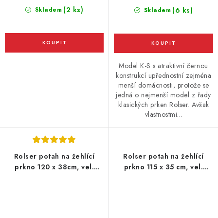
(2 ks)
Skladem
(6 ks)
Skladem
Model K-S s atraktivní černou
konstrukcí upřednostní zejména
menší domácnosti, protože se
jedná o nejmenší model z řady
klasických prken Rolser. Avšak
vlastnostmi...
Rolser potah na žehlící
Rolser potah na žehlící
prkno 120 x 38cm, vel.
prkno 115 x 35 cm, vel.
potahu L, 130 x 48 cm, šedý
potahu M, 125 x 44 cm, šedý