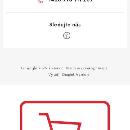
Z
á
p
Copyright 2026
Rolser.cz
. Všechna práva vyhrazena.
a
Vytvořil Shoptet Premium
t
í