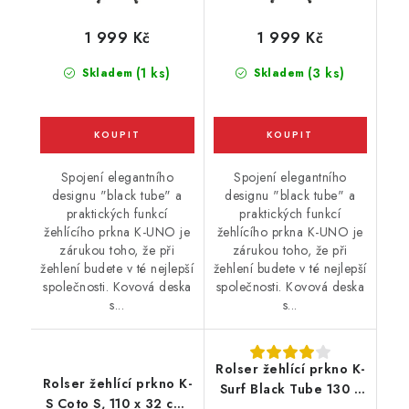
1 999 Kč
1 999 Kč
(1 ks)
(3 ks)
Skladem
Skladem
Spojení elegantního
Spojení elegantního
designu "black tube" a
designu "black tube" a
praktických funkcí
praktických funkcí
žehlícího prkna K-UNO je
žehlícího prkna K-UNO je
zárukou toho, že při
zárukou toho, že při
žehlení budete v té nejlepší
žehlení budete v té nejlepší
společnosti. Kovová deska
společnosti. Kovová deska
s...
s...
Rolser žehlící prkno K-
Rolser žehlící prkno K-
Surf Black Tube 130 x
S Coto S, 110 x 32 cm,
37 cm- černé