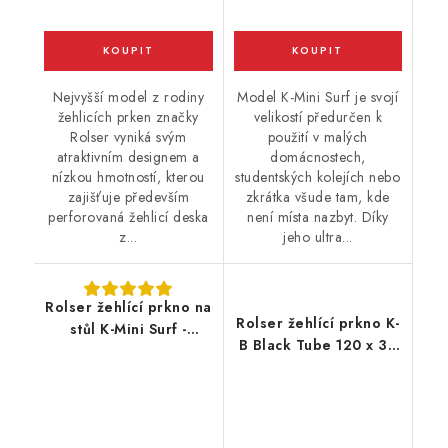
Nejvyšší model z rodiny
Model K-Mini Surf je svojí
žehlicích prken značky
velikostí předurčen k
Rolser vyniká svým
použití v malých
atraktivním designem a
domácnostech,
nízkou hmotností, kterou
studentských kolejích nebo
zajišťuje především
zkrátka všude tam, kde
perforovaná žehlicí deska
není místa nazbyt. Díky
z...
jeho ultra...
Rolser žehlící prkno na
Rolser žehlící prkno K-
stůl K-Mini Surf -
B Black Tube 120 x 38
stříbrné
cm, béžová