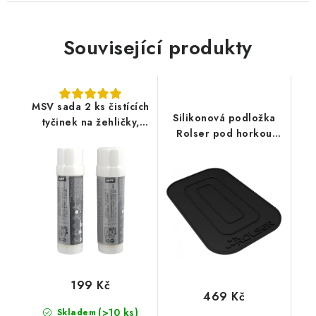
Související produkty
MSV sada 2 ks čistících
Silikonová podložka
tyčinek na žehličky,
Rolser pod horkou
citrónová vůně
žehličku
199 Kč
469 Kč
(>10 ks)
Skladem