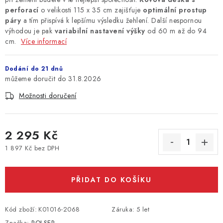
perforací
o velikosti 115 x 35 cm zajišťuje
optimální prostup
páry
a tím přispívá k lepšímu výsledku žehlení. Další nespornou
výhodou je pak
variabilní nastavení výšky
od 60 m až do 94
cm.
Více informací
Dodání do 21 dnů
31.8.2026
Možnosti doručení
2 295 Kč
1 897 Kč bez DPH
Měrná cena:
PŘIDAT DO KOŠÍKU
Kód zboží:
K01016-2068
Záruka
:
5 let
Značka:
ROLSER