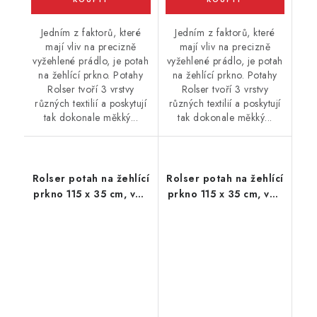
Jedním z faktorů, které
Jedním z faktorů, které
mají vliv na precizně
mají vliv na precizně
vyžehlené prádlo, je potah
vyžehlené prádlo, je potah
na žehlící prkno. Potahy
na žehlící prkno. Potahy
Rolser tvoří 3 vrstvy
Rolser tvoří 3 vrstvy
různých textilií a poskytují
různých textilií a poskytují
tak dokonale měkký...
tak dokonale měkký...
Rolser potah na žehlící
Rolser potah na žehlící
prkno 115 x 35 cm, vel.
prkno 115 x 35 cm, vel.
potahu M, 125 x 44 cm,
potahu M, 125 x 44 cm,
fucsia
šedý