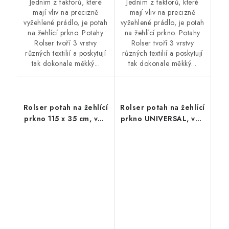
Jedním z faktorů, které
Jedním z faktorů, které
mají vliv na precizně
mají vliv na precizně
vyžehlené prádlo, je potah
vyžehlené prádlo, je potah
na žehlící prkno. Potahy
na žehlící prkno. Potahy
Rolser tvoří 3 vrstvy
Rolser tvoří 3 vrstvy
různých textilií a poskytují
různých textilií a poskytují
tak dokonale měkký...
tak dokonale měkký...
Rolser potah na žehlící
Rolser potah na žehlící
prkno 115 x 35 cm, vel.
prkno UNIVERSAL, vel.
potahu M, 125 x 44 cm,
potahu 140 x 55 cm,
modrý
fialový