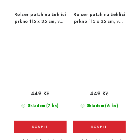
Rolser potah na žehlící
Rolser potah na žehlící
prkno 115 x 35 cm, vel.
prkno 115 x 35 cm, vel.
potahu M, 125 x 44 cm,
potahu M, 125 x 44 cm,
černý
růžový
449 Kč
449 Kč
(7 ks)
(6 ks)
Skladem
Skladem