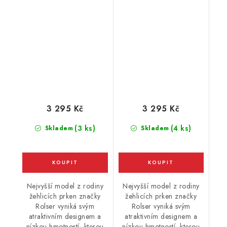
37 cm, zelená
37 cm, terakota
3 295 Kč
3 295 Kč
(3 ks)
(4 ks)
Skladem
Skladem
Nejvyšší model z rodiny
Nejvyšší model z rodiny
žehlicích prken značky
žehlicích prken značky
Rolser vyniká svým
Rolser vyniká svým
atraktivním designem a
atraktivním designem a
nízkou hmotností, kterou
nízkou hmotností, kterou