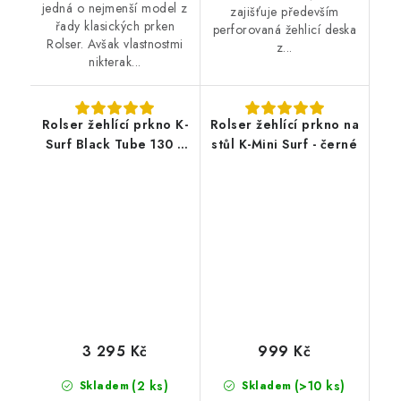
jedná o nejmenší model z
zajišťuje především
řady klasických prken
perforovaná žehlicí deska
Rolser. Avšak vlastnostmi
z...
nikterak...
Rolser žehlící prkno K-
Rolser žehlící prkno na
Surf Black Tube 130 x
stůl K-Mini Surf - černé
37 cm - stříbrné
3 295 Kč
999 Kč
(2 ks)
(>10 ks)
Skladem
Skladem