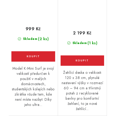
999 Kč
2 199 Kč
(2 ks)
Skladem
(1 ks)
Skladem
Model K-Mini Surf je svojí
Žehlící deska o velikosti
velikostí předurčen k
120 x 38 cm, plynulé
použití v malých
nastavení výšky v rozmezí
domácnostech,
60 – 94 cm a třívrstvý
studentských kolejích nebo
potah z recyklované
zkrátka všude tam, kde
bavlny pro komfortní
není místa nazbyt. Díky
žehlení, to je nové
jeho ultra...
žehlící...