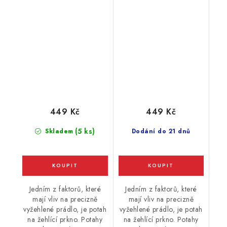
potahu M, 125 x 44 cm,
potahu M, 125 x 44 cm,
žlutý
limetkový
449 Kč
449 Kč
(5 ks)
Skladem
Dodání do 21 dnů
Jedním z faktorů, které
Jedním z faktorů, které
mají vliv na precizně
mají vliv na precizně
vyžehlené prádlo, je potah
vyžehlené prádlo, je potah
na žehlící prkno. Potahy
na žehlící prkno. Potahy