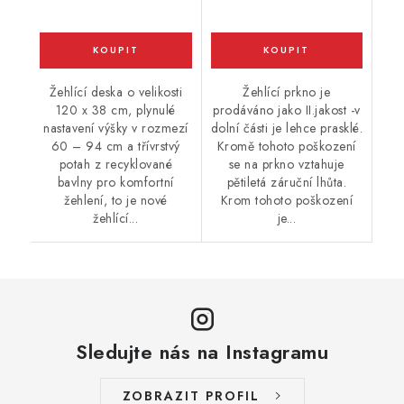
Žehlící deska o velikosti
Žehlící prkno je
120 x 38 cm, plynulé
prodáváno jako II.jakost -v
nastavení výšky v rozmezí
dolní části je lehce prasklé.
60 – 94 cm a třívrstvý
Kromě tohoto poškození
potah z recyklované
se na prkno vztahuje
bavlny pro komfortní
pětiletá záruční lhůta.
žehlení, to je nové
Krom tohoto poškození
žehlící...
je...
Sledujte nás na Instagramu
ZOBRAZIT PROFIL