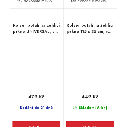
tak dokonale měkký...
tak dokonale měkký...
Rolser potah na žehlící
Rolser potah na žehlící
prkno UNIVERSAL, vel.
prkno 115 x 35 cm, vel.
potahu 140 x 55 cm,
potahu M, 125 x 44 cm,
černobílý
fialový
479 Kč
449 Kč
(6 ks)
Dodání do 21 dnů
Skladem