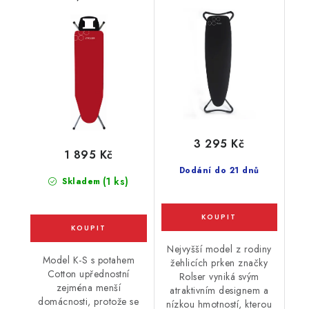
červené
3 295 Kč
1 895 Kč
Dodání do 21 dnů
(1 ks)
Skladem
Nejvyšší model z rodiny
Model K-S s potahem
žehlicích prken značky
Cotton upřednostní
Rolser vyniká svým
zejména menší
atraktivním designem a
domácnosti, protože se
nízkou hmotností, kterou