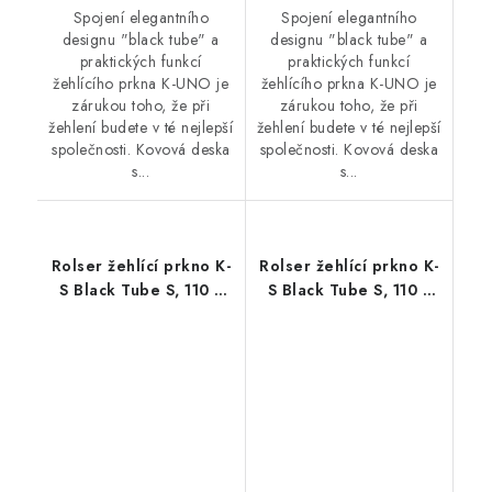
Spojení elegantního
Spojení elegantního
designu "black tube" a
designu "black tube" a
praktických funkcí
praktických funkcí
žehlícího prkna K-UNO je
žehlícího prkna K-UNO je
zárukou toho, že při
zárukou toho, že při
žehlení budete v té nejlepší
žehlení budete v té nejlepší
společnosti. Kovová deska
společnosti. Kovová deska
s...
s...
Rolser žehlící prkno K-
Rolser žehlící prkno K-
S Black Tube S, 110 x
S Black Tube S, 110 x
32 cm, šedé
32 cm, černé