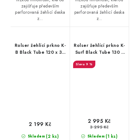
zajišťuje především
zajišťuje především
perforovaná žehlicí deska
perforovaná žehlicí deska
z...
z...
Rolser žehlící prkno K-
Rolser žehlící prkno K-
B Black Tube 120 x 38
Surf Black Tube 130 x
cm, zelená
37 cm- černé_II.jakost
9 %
2 995 Kč
2 199 Kč
3 295 Kč
(2 ks)
(1 ks)
Skladem
Skladem