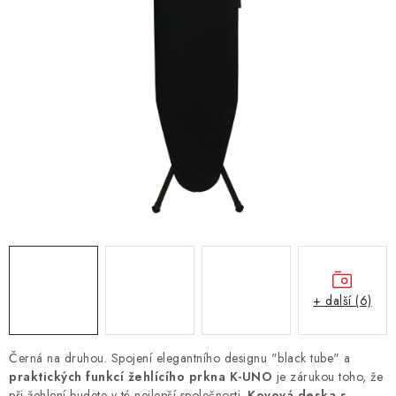
+ další (6)
Černá na druhou. Spojení elegantního designu "black tube" a
praktických funkcí žehlícího prkna K-UNO
je zárukou toho, že
při žehlení budete v té nejlepší společnosti.
Kovová deska s