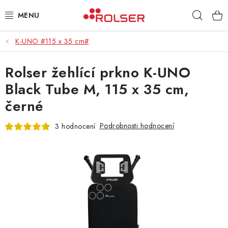
Přejít
Hleda
na
obsah
K-UNO #115 x 35 cm#
TAŠKY NA KOLEČKÁCH
Rolser žehlící prkno K-UNO
ŽEHLICÍ PRKNA
Black Tube M, 115 x 35 cm,
SCHŮDKY
černé
KLASICKÉ TAŠKY
Podrobnosti hodnocení
3 hodnocení
PŘÍSLUŠENSTVÍ
Úvod
Kontakt
Obchodní podmínky
Jak nakupovat