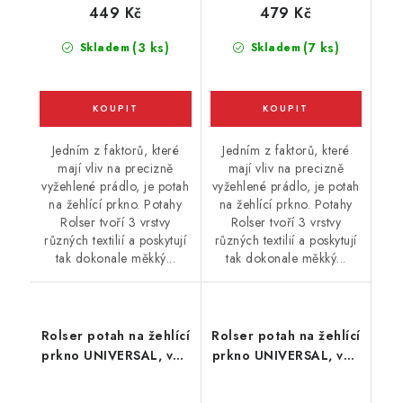
449 Kč
479 Kč
(3 ks)
(7 ks)
Skladem
Skladem
Jedním z faktorů, které
Jedním z faktorů, které
mají vliv na precizně
mají vliv na precizně
vyžehlené prádlo, je potah
vyžehlené prádlo, je potah
na žehlící prkno. Potahy
na žehlící prkno. Potahy
Rolser tvoří 3 vrstvy
Rolser tvoří 3 vrstvy
různých textilií a poskytují
různých textilií a poskytují
tak dokonale měkký...
tak dokonale měkký...
Rolser potah na žehlící
Rolser potah na žehlící
prkno UNIVERSAL, vel.
prkno UNIVERSAL, vel.
potahu 140 x 55 cm,
potahu 140 x 55 cm,
červený
černý