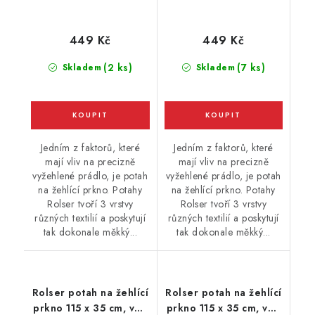
449 Kč
449 Kč
(2 ks)
(7 ks)
Skladem
Skladem
Jedním z faktorů, které
Jedním z faktorů, které
mají vliv na precizně
mají vliv na precizně
vyžehlené prádlo, je potah
vyžehlené prádlo, je potah
na žehlící prkno. Potahy
na žehlící prkno. Potahy
Rolser tvoří 3 vrstvy
Rolser tvoří 3 vrstvy
různých textilií a poskytují
různých textilií a poskytují
tak dokonale měkký...
tak dokonale měkký...
Rolser potah na žehlící
Rolser potah na žehlící
prkno 115 x 35 cm, vel.
prkno 115 x 35 cm, vel.