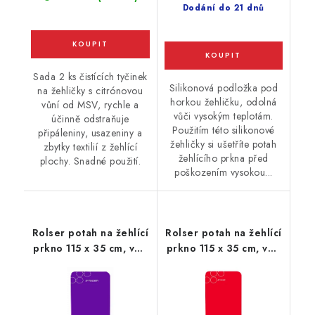
Dodání do 21 dnů
Sada 2 ks čistících tyčinek
Silikonová podložka pod
na žehličky s citrónovou
horkou žehličku, odolná
vůní od MSV, rychle a
vůči vysokým teplotám.
účinně odstraňuje
Použitím této silikonové
připáleniny, usazeniny a
žehličky si ušetříte potah
zbytky textilií z žehlící
žehlícího prkna před
plochy. Snadné použití.
poškozením vysokou...
Rolser potah na žehlící
Rolser potah na žehlící
prkno 115 x 35 cm, vel.
prkno 115 x 35 cm, vel.
potahu M, 125 x 44 cm,
potahu M, 125 x 44 cm,
fialový
červený