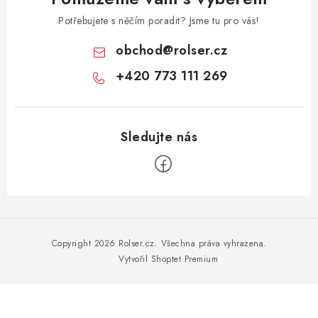
Potřebujete s něčím poradit? Jsme tu pro vás!
obchod
@
rolser.cz
+420 773 111 269
Z
á
p
Copyright 2026
Rolser.cz
. Všechna práva vyhrazena.
a
Vytvořil Shoptet Premium
t
í