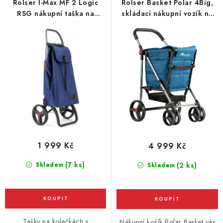
Rolser I-Max MF 2 Logic
Rolser Basket Polar 4Big,
k
u
RSG nákupní taška na
skládací nákupní vozík na
t
k
velkých kolečkách, tmavě
kolečkách, modrý
modrá
ů
t
ů
1 999 Kč
4 999 Kč
(7 ks)
Skladem
(2 ks)
Skladem
Tašky na kolečkách s
Nákupní košík Polar Basket vás