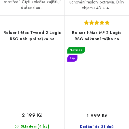
prostředí. Čtyři kolečka zajišťují
uchování teploty potravin. Díky
dokonalou...
objemu 43 + 4...
Rolser I-Max Tweed 2 Logic
Rolser I-Max MF 2 Logic
RSG nákupní taška na
RSG nákupní taška na
velkých kolečkách, modrá
velkých kolečkách,
Novinka
tyrkysová
Tip
2 199 Kč
1 999 Kč
(4 ks)
Skladem
Dodání do 21 dnů