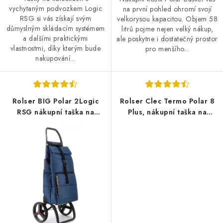
vychytaným podvozkem Logic
na první pohled ohromí svojí
RSG si vás získají svým
velkorysou kapacitou. Objem 58
důmyslným skládacím systémem
litrů pojme nejen velký nákup,
a dalšími praktickými
ale poskytne i dostatečný prostor
vlastnostmi, díky kterým bude
pro menšího...
nakupování...
Rolser BIG Polar 2Logic
Rolser Clec Termo Polar 8
RSG nákupní taška na
Plus, nákupní taška na
velkých kolečkách, Marino -
kolečkách, Marina - modrá
modrá