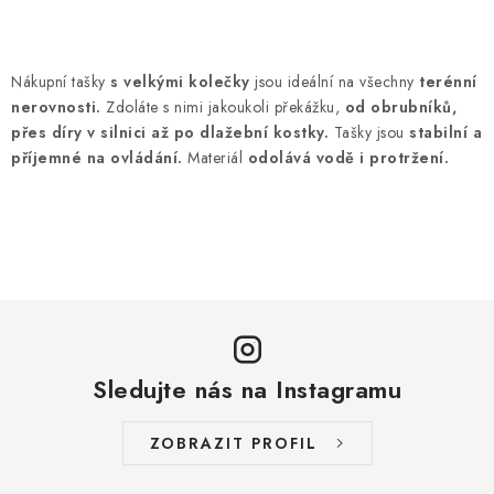
O
v
Nákupní tašky
s
velkými kolečky
jsou ideální na všechny
terénní
l
nerovnosti.
Zdoláte s nimi jakoukoli překážku,
od obrubníků,
á
přes díry v silnici až po dlažební kostky.
Tašky jsou
stabilní a
d
příjemné na ovládání.
Materiál
odolává vodě i protržení.
a
c
í
p
r
v
k
Sledujte nás na Instagramu
y
v
ý
ZOBRAZIT PROFIL
p