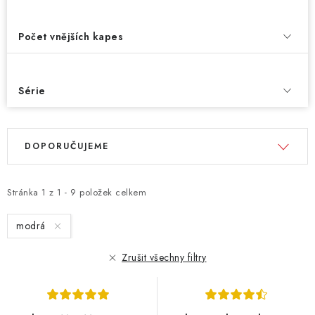
Počet vnějších kapes
Série
V
Ř
DOPORUČUJEME
ý
a
p
z
i
e
Stránka
1
z
1
-
9
položek celkem
s
n
modrá
p
í
r
p
Zrušit všechny filtry
o
r
d
o
u
d