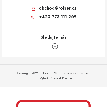
obchod
@
rolser.cz
+420 773 111 269
Z
á
p
Copyright 2026
Rolser.cz
. Všechna práva vyhrazena.
a
Vytvořil Shoptet Premium
t
í