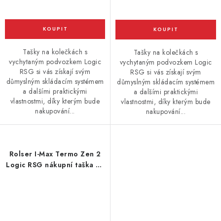
Tašky na kolečkách s
Tašky na kolečkách s
vychytaným podvozkem Logic
vychytaným podvozkem Logic
RSG si vás získají svým
RSG si vás získají svým
důmyslným skládacím systémem
důmyslným skládacím systémem
a dalšími praktickými
a dalšími praktickými
vlastnostmi, díky kterým bude
vlastnostmi, díky kterým bude
nakupování...
nakupování...
Rolser I-Max Termo Zen 2
Logic RSG nákupní taška na
kolečkách, tmavě modrá