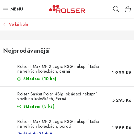
Přejít
Hleda
na
obsah
Velká kola
TAŠKY NA KOLEČKÁCH
ŽEHLICÍ PRKNA
Nejprodávanější
SCHŮDKY
Rolser I-Max MF 2 Logic RSG nákupní taška
na velkých kolečkách, černá
KLASICKÉ TAŠKY
1 999 Kč
(10 ks)
Skladem
PŘÍSLUŠENSTVÍ
Rolser Basket Polar 4Big, skládací nákupní
vozík na kolečkách, černá
5 295 Kč
Úvod
Kontakt
Obchodní podmínky
Jak nakupovat
(3 ks)
Skladem
Rolser I-Max MF 2 Logic RSG nákupní taška
na velkých kolečkách, bordó
1 999 Kč
Dodání do 21 dnů