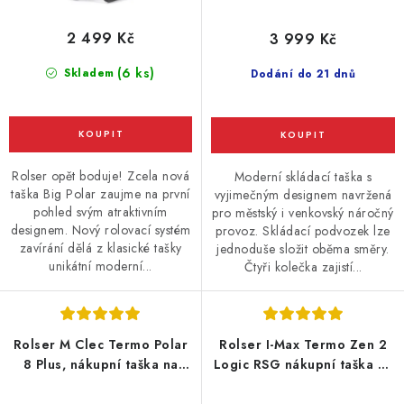
2 499 Kč
3 999 Kč
(6 ks)
Skladem
Dodání do 21 dnů
Rolser opět boduje! Zcela nová
Moderní skládací taška s
taška Big Polar zaujme na první
vyjimečným designem navržená
pohled svým atraktivním
pro městský i venkovský náročný
designem. Nový rolovací systém
provoz. Skládací podvozek lze
zavírání dělá z klasické tašky
jednoduše složit oběma směry.
unikátní moderní...
Čtyři kolečka zajistí...
Rolser M Clec Termo Polar
Rolser I-Max Termo Zen 2
8 Plus, nákupní taška na
Logic RSG nákupní taška na
kolečkách, modrá
kolečkách, modrá