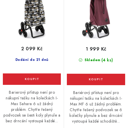
2 099 Kč
1 999 Kč
Dodání do 21 dnů
(4 ks)
Skladem
Barierový přístup není pro
Bariérový přístup není pro
nákupní tašku na kolečkách I-
nákupní tašku na kolečkách I-
Max Sahara 6 už žádný
Max MF 6 už žádný problém.
problém. Chytře řešený
Chytře řešený podvozek se 6
podvozek se šesti koly plynule a
kolečky plynule a bez drncání
bez drncání vystoupá každé...
vystoupá každé schodiště...