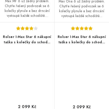
Max MF 6 už žádný problém.
Max Ona 6 už žádný problém.
Chytře řešený podvozek se 6
Chytře řešený podvozek se 6
kolečky plynule a bez drncání
kolečky plynule a bez drncání
vystoupá každé schodiště...
vystoupá každé schodiště...
Rolser I-Max Star 6 nákupní
Rolser I-Max Star 6 nákupní
taška s kolečky do schodů,
taška s kolečky do schodů,
černo-modrá
černo-oranžová
2 099 Kč
2 099 Kč