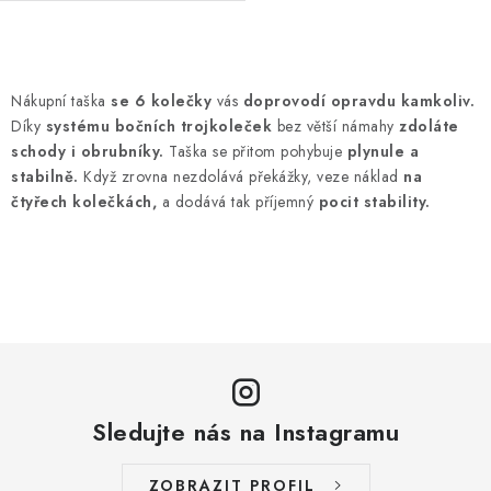
O
v
Nákupní taška
se 6 kolečky
vás
doprovodí opravdu kamkoliv.
l
Díky
systému bočních trojkoleček
bez větší námahy
zdoláte
á
schody i obrubníky.
Taška se přitom pohybuje
plynule a
d
stabilně.
Když zrovna nezdolává překážky, veze náklad
na
čtyřech kolečkách,
a dodává tak příjemný
pocit stability.
a
c
í
p
r
v
k
y
Sledujte nás na Instagramu
v
ý
ZOBRAZIT PROFIL