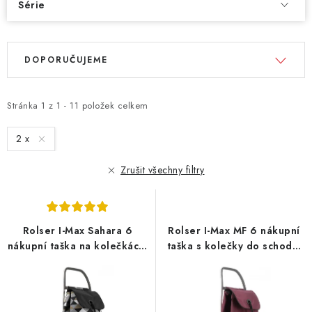
Série
V
Ř
DOPORUČUJEME
ý
a
p
z
i
e
Stránka
1
z
1
-
11
položek celkem
s
n
2 x
p
í
r
p
Zrušit všechny filtry
o
r
d
o
u
d
Rolser I-Max Sahara 6
Rolser I-Max MF 6 nákupní
k
u
nákupní taška na kolečkách,
taška s kolečky do schodů,
t
k
černá
bordó
ů
t
ů