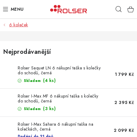
Přejít
Hleda
na
obsah
6 koleček
TAŠKY NA KOLEČKÁCH
ŽEHLICÍ PRKNA
Nejprodávanější
SCHŮDKY
Rolser Saquet LN 6 nákupní taška s kolečky
do schodů, černá
KLASICKÉ TAŠKY
1 799 Kč
(4 ks)
Skladem
PŘÍSLUŠENSTVÍ
Rolser I-Max MF 6 nákupní taška s kolečky
do schodů, černá
2 395 Kč
Úvod
Kontakt
Obchodní podmínky
Jak nakupovat
(3 ks)
Skladem
Rolser I-Max Sahara 6 nákupní taška na
kolečkách, černá
2 099 Kč
Dodání do 21 dnů