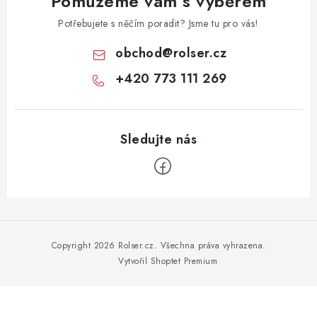
Pomůžeme vám s výběrem
Potřebujete s něčím poradit? Jsme tu pro vás!
obchod
@
rolser.cz
+420 773 111 269
Z
á
p
Copyright 2026
Rolser.cz
. Všechna práva vyhrazena.
a
Vytvořil Shoptet Premium
t
í