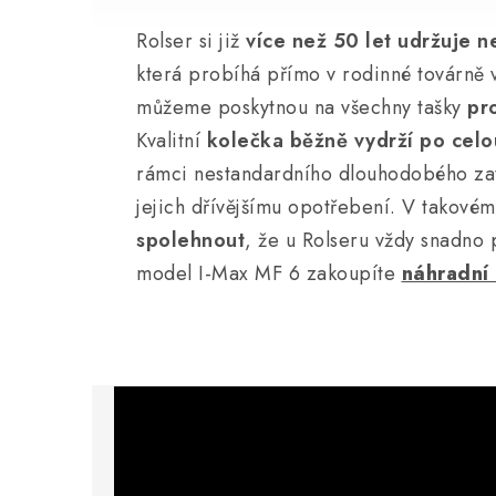
Rolser si již
více než 50 let udržuje ne
která probíhá přímo v rodinné továrně 
můžeme poskytnou na všechny tašky
pr
Kvalitní
kolečka běžně vydrží po celou
rámci nestandardního dlouhodobého zat
jejich dřívějšímu opotřebení. V takové
spolehnout
, že u Rolseru vždy snadno 
model I-Max MF 6 zakoupíte
náhradní