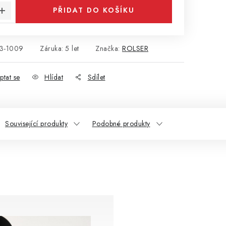
PŘIDAT DO KOŠÍKU
3-1009
Záruka
:
5 let
Značka:
ROLSER
ptat se
Hlídat
Sdílet
Související produkty
Podobné produkty