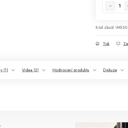
Kód zboží:
IMX30
Tisk
Ze
y (1)
Videa (2)
Hodnocení produktu
Diskuze
y