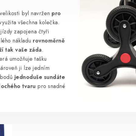
elikosti byl navržen
pro
 využita všechna kolečka.
jízdy zapojena čtyři
celého nákladu
rovnoměrně
ží tak vaše záda
.
erá umožňuje tašku
Zároveň ji lze jedním
h bodů
jednoduše sundáte
lochého tvaru
pro snadné