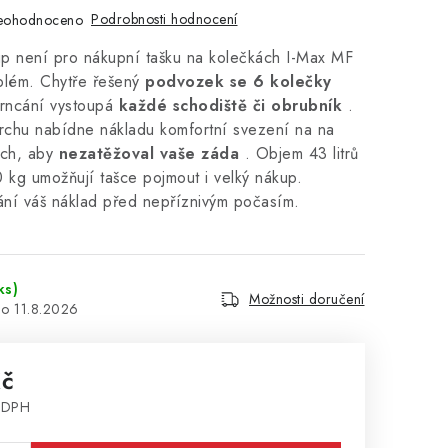
Podrobnosti hodnocení
eohodnoceno
up není pro nákupní tašku na kolečkách I-Max MF
blém. Chytře řešený
podvozek se 6 kolečky
drncání vystoupá
každé schodiště či obrubník
.
chu nabídne nákladu komfortní svezení na na
ách, aby
nezatěžoval vaše záda
. Objem 43 litrů
 kg umožňují tašce pojmout i velký nákup.
ání váš náklad před nepříznivým počasím.
ks)
Možnosti doručení
11.8.2026
Kč
z DPH
: