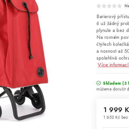
N
Barierový příst
6 už žádný pro
plynule a bez 
Na rovném povr
čtyřech kolečk
a nosnost až 50
spolehlivě ochr
Více informací
Skladem
(3 
1 999 
1 652 Kč be
Měrná cena