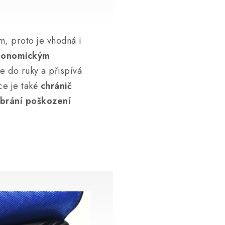
m, proto je vhodná i
gonomickým
ne do ruky a přispívá
ce je také
chránič
 brání poškození