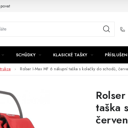
upovat
SCHŮDKY
KLASICKÉ TAŠKY
PŘÍSLUŠEN
trukce
Rolser I-Max MF 6 nákupní taška s kolečky do schodů, červ
Rolser
taška 
červe