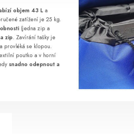
abízí objem 43 L
a
ručené zatížení je 25 kg.
robnosti
(jedna zip a
a zip
. Zavírání tašky je
a provléká se klopou.
extilní poutko a v horní
tedy
snadno odepnout a