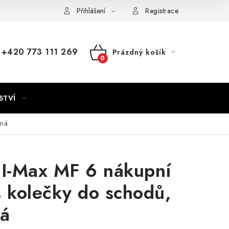
Přihlášení
Registrace
+420 773 111 269
Prázdný košík
NÁKUPNÍ
KOŠÍK
STVÍ
ená
 I-Max MF 6 nákupní
s kolečky do schodů,
ná