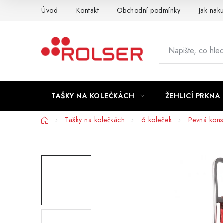
Přejít
Úvod
Kontakt
Obchodní podmínky
Jak nak
na
obsah
TAŠKY NA KOLEČKÁCH
ŽEHLICÍ PRKNA
Domů
Tašky na kolečkách
6 koleček
Pevná kons