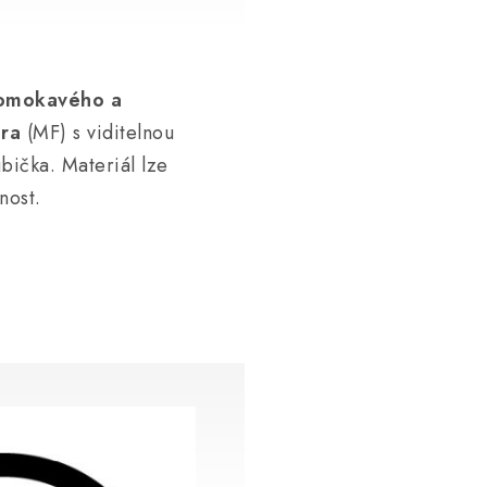
omokavého a
bra
(MF) s viditelnou
ubička. Materiál lze
nost.