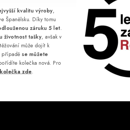
jvyšší kvalitu výroby
,
ve Španělsku. Díky tomu
odlouženou záruku 5 let
.
 životnost tašky
, avšak v
ěžování může dojít k
m případě
se můžete
pořídíte kolečka nová. Pro
 kolečka zde
.