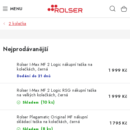
Přejít
Hleda
na
obsah
2 kolečka
TAŠKY NA KOLEČKÁCH
ŽEHLICÍ PRKNA
Nejprodávanější
SCHŮDKY
Rolser I-Max MF 2 Logic nákupní taška na
kolečkách, černá
KLASICKÉ TAŠKY
1 999 Kč
Dodání do 21 dnů
PŘÍSLUŠENSTVÍ
Rolser I-Max MF 2 Logic RSG nákupní taška
na velkých kolečkách, černá
1 999 Kč
Úvod
Kontakt
Obchodní podmínky
Jak nakupovat
(10 ks)
Skladem
Rolser Plegamatic Original MF nákupní
skládací taška na kolečkách, černá
1 795 Kč
(8 ks)
Skladem