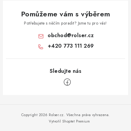
Pomůžeme vám s výběrem
Potřebujete s něčím poradit? Jsme tu pro vás!
obchod
@
rolser.cz
+420 773 111 269
Z
á
p
Copyright 2026
Rolser.cz
. Všechna práva vyhrazena.
a
Vytvořil Shoptet Premium