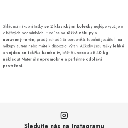
O
v
Skládací nákupní tašky
se 2 klasickými kolečky
nejlépe využijete
l
v běžných podmínkách. Hodí se na
těžké nákupy
a
á
upravený terén,
prostý schodů či obrubníků. Ideálně jezdíte-li na
d
nákupy autem nebo máte k dispozici výtah. Ačkoliv jsou tašky
lehké
a
vejdou se takřka kamkoliv,
běžně
unesou až 40 kg
a
nákladu!
Materiál
nepromokne
a perfektně
odolává
c
protržení.
í
p
r
v
k
y
v
ý
Sledujte nás na Instagramu