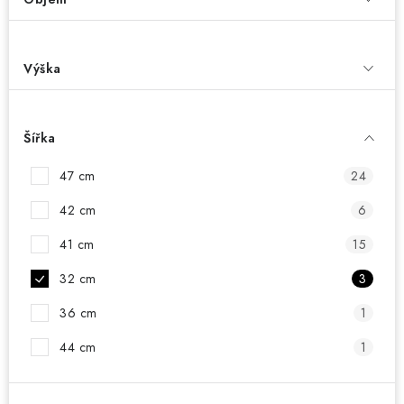
Výška
Šířka
47 cm
24
42 cm
6
41 cm
15
32 cm
3
36 cm
1
44 cm
1