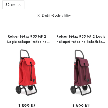
s
n
32 cm
p
í
r
p
Zrušit všechny filtry
o
r
d
o
u
d
Rolser I-Max 955 MF 2
Rolser I-Max 955 MF 2 Logic
k
u
Logic nákupní taška na
nákupní taška na kolečkách,
t
k
kolečkách, červená
bordó
ů
t
ů
1 899 Kč
1 899 Kč