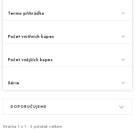
Termo přihrádka
Počet vnitřních kapes
Počet vnějších kapes
Série
V
Ř
DOPORUČUJEME
ý
a
p
z
i
e
Stránka
1
z
1
-
3
položek celkem