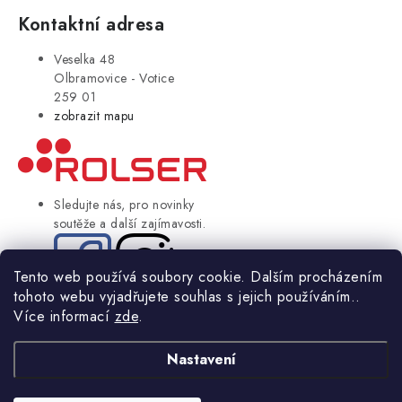
Kontaktní adresa
Veselka 48
Olbramovice - Votice
259 01
zobrazit mapu
Sledujte nás, pro novinky
soutěže a další zajímavosti.
Tento web používá soubory cookie. Dalším procházením
tohoto webu vyjadřujete souhlas s jejich používáním..
© Copyright 2004-2024 Rolser.cz | webdesign
2bcreative.cz
Více informací
zde
.
NIKARO, s.r.o.
- Rolser.cz, Veselka 48, 259 01 Olbramovice - Votice,
ČESKÁ REPUBLIKA
Nastavení
Podle zákona o evidenci tržeb je prodávající povinen vystavit