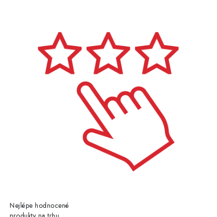
Nejlépe hodnocené
produkty na trhu