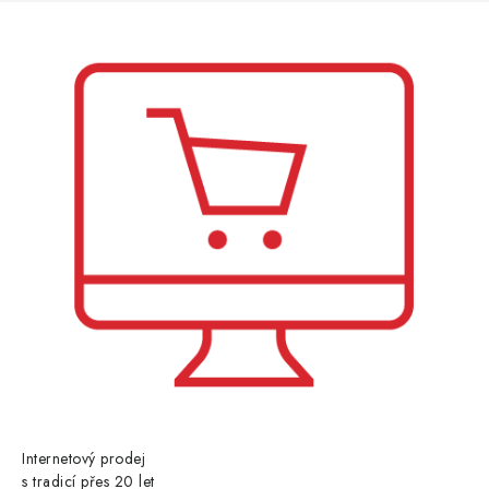
t
í
Internetový prodej
s tradicí přes 20 let