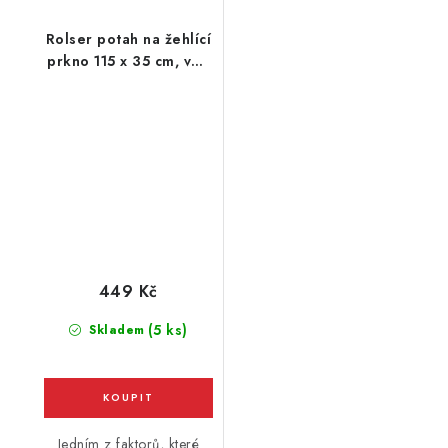
Rolser potah na žehlící
prkno 115 x 35 cm, vel.
potahu M, 125 x 44 cm,
žlutý
449 Kč
(5 ks)
Skladem
Jedním z faktorů, které