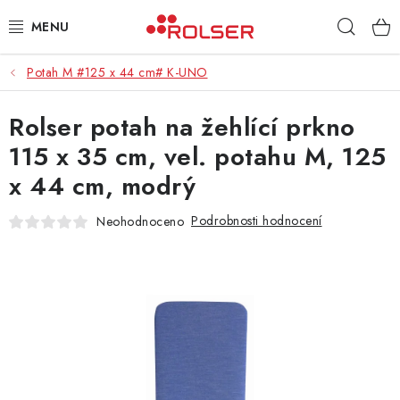
Přejít
Hleda
na
obsah
Potah M #125 x 44 cm# K-UNO
TAŠKY NA KOLEČKÁCH
Rolser potah na žehlící prkno
ŽEHLICÍ PRKNA
115 x 35 cm, vel. potahu M, 125
SCHŮDKY
x 44 cm, modrý
KLASICKÉ TAŠKY
Podrobnosti hodnocení
Neohodnoceno
PŘÍSLUŠENSTVÍ
Úvod
Kontakt
Obchodní podmínky
Jak nakupovat