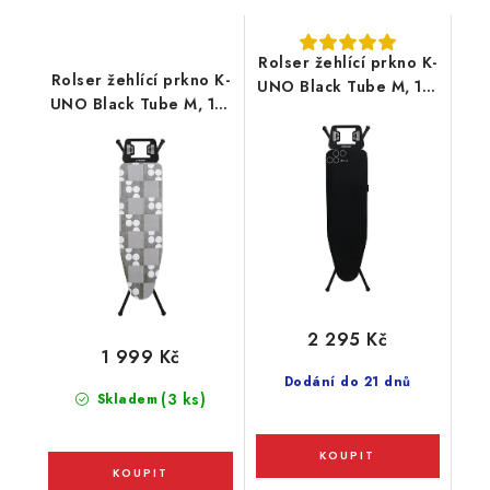
Rolser žehlící prkno K-
Rolser žehlící prkno K-
UNO Black Tube M, 115
UNO Black Tube M, 115
x 35 cm, černé
x 35 cm, šedé
2 295 Kč
1 999 Kč
Dodání do 21 dnů
(3 ks)
Skladem