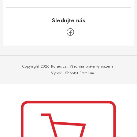
Z
á
p
Copyright 2026
Rolser.cz
. Všechna práva vyhrazena.
a
Vytvořil Shoptet Premium
t
í