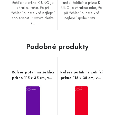
žehlícího prkna K-UNO je
funkcí žehlícího prkna K-
zárukou toho, že při
UNO je zárukou toho, že
žehlení budete v té nejlepší
při žehlení budete v té
společnosti. Kovová deska
nejlepší společnosti....
s...
Podobné produkty
Rolser potah na žehlící
Rolser potah na žehlící
prkno 115 x 35 cm, vel.
prkno 115 x 35 cm, vel.
potahu M, 125 x 44 cm,
potahu M, 125 x 44 cm,
fialový
červený