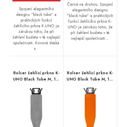
Černá na druhou. Spojení
Spojení elegantního
elegantního designu
designu "black tube" a
"black tube" a praktických
praktických funkcí
funkcí žehlícího prkna K-
žehlícího prkna K-UNO je
UNO je zárukou toho, že
zárukou toho, že při
při žehlení budete v té
žehlení budete v té nejlepší
nejlepší společnosti....
společnosti. Kovová deska
s...
Rolser žehlící prkno K-
Rolser žehlící prkno K-
UNO Black Tube M, 115
UNO Black Tube M, 115
x 35 cm, šedé
x 35 cm, oranžové