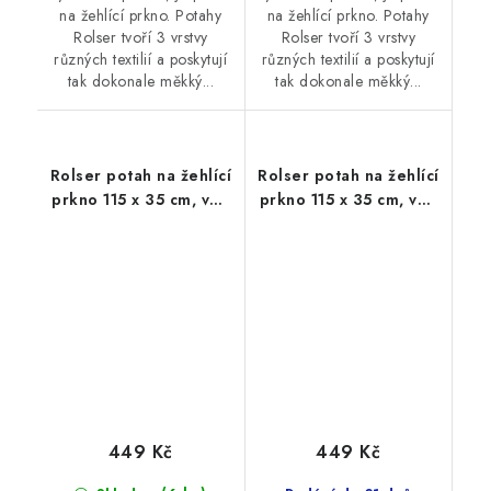
na žehlící prkno. Potahy
na žehlící prkno. Potahy
Rolser tvoří 3 vrstvy
Rolser tvoří 3 vrstvy
různých textilií a poskytují
různých textilií a poskytují
tak dokonale měkký...
tak dokonale měkký...
Rolser potah na žehlící
Rolser potah na žehlící
prkno 115 x 35 cm, vel.
prkno 115 x 35 cm, vel.
potahu M, 125 x 44 cm,
potahu M, 125 x 44 cm,
fialový
limetkový
449 Kč
449 Kč