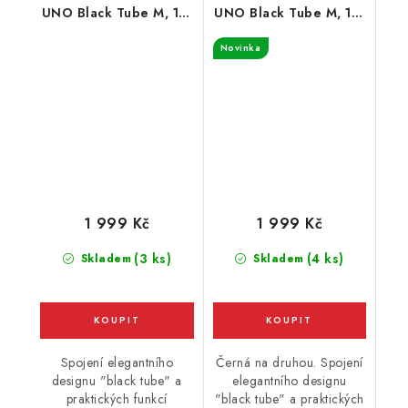
UNO Black Tube M, 115
UNO Black Tube M, 115
x 35 cm, fialové
x 35 cm, leopardí vzor
Novinka
1 999 Kč
1 999 Kč
(3 ks)
(4 ks)
Skladem
Skladem
Spojení elegantního
Černá na druhou. Spojení
designu "black tube" a
elegantního designu
praktických funkcí
"black tube" a praktických