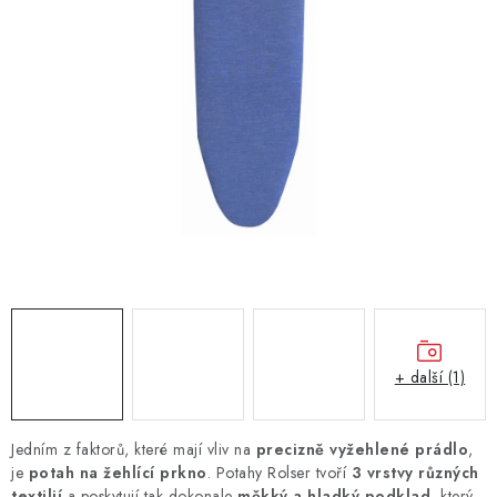
+ další (1)
Jedním z faktorů, které mají vliv na
precizně vyžehlené prádlo
,
je
potah na žehlící prkno
. Potahy Rolser tvoří
3 vrstvy různých
textilií
a poskytují tak dokonale
měkký a hladký podklad
, který