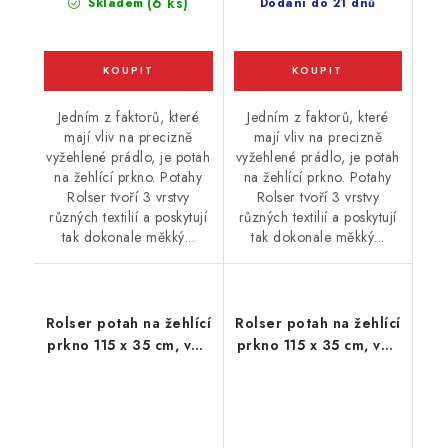
(6 ks)
Skladem
Dodání do 21 dnů
Jedním z faktorů, které
Jedním z faktorů, které
mají vliv na precizně
mají vliv na precizně
vyžehlené prádlo, je potah
vyžehlené prádlo, je potah
na žehlící prkno. Potahy
na žehlící prkno. Potahy
Rolser tvoří 3 vrstvy
Rolser tvoří 3 vrstvy
různých textilií a poskytují
různých textilií a poskytují
tak dokonale měkký...
tak dokonale měkký...
Rolser potah na žehlící
Rolser potah na žehlící
prkno 115 x 35 cm, vel.
prkno 115 x 35 cm, vel.
potahu M, 125 x 44 cm,
potahu M, 125 x 44 cm,
šedý
fucsia