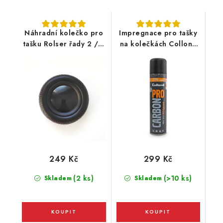
Náhradní kolečko pro
Impregnace pro tašky
tašku Rolser řady 2 / 2
na kolečkách Collonil
Logic, Convert RG
Carbon Pro 400ml
249 Kč
299 Kč
(2 ks)
(>10 ks)
Skladem
Skladem