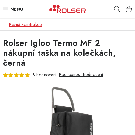
Přejít
Hleda
na
obsah
Pevná konstrukce
TAŠKY NA KOLEČKÁCH
Rolser Igloo Termo MF 2
ŽEHLICÍ PRKNA
nákupní taška na kolečkách,
SCHŮDKY
černá
KLASICKÉ TAŠKY
Podrobnosti hodnocení
3 hodnocení
PŘÍSLUŠENSTVÍ
Úvod
Kontakt
Obchodní podmínky
Jak nakupovat