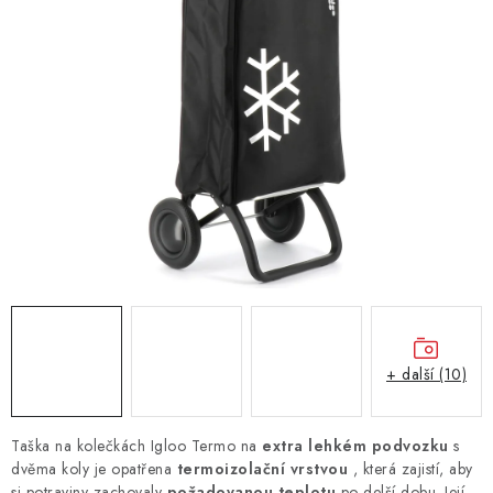
+ další (10)
Taška na kolečkách Igloo Termo na
extra lehkém podvozku
s
dvěma koly je opatřena
termoizolační vrstvou
, která zajistí, aby
si potraviny zachovaly
požadovanou teplotu
po delší dobu. Její