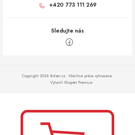
+420 773 111 269
Z
á
p
Copyright 2026
Rolser.cz
. Všechna práva vyhrazena.
a
Vytvořil Shoptet Premium
t
í