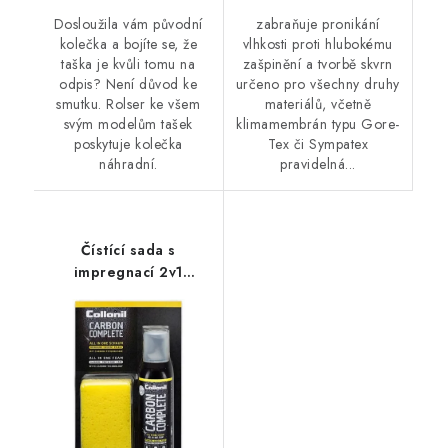
Dosloužila vám původní
zabraňuje pronikání
kolečka a bojíte se, že
vlhkosti proti hlubokému
taška je kvůli tomu na
zašpinění a tvorbě skvrn
odpis? Není důvod ke
určeno pro všechny druhy
smutku. Rolser ke všem
materiálů, včetně
svým modelům tašek
klimamembrán typu Gore-
poskytuje kolečka
Tex či Sympatex
náhradní.
pravidelná...
Čístící sada s
impregnací 2v1
Collonil Carbon
Complet 125ml