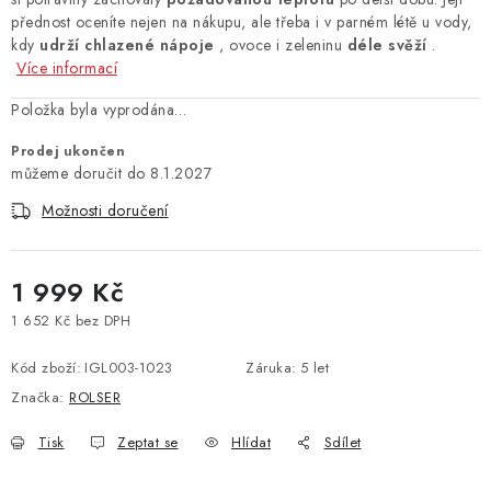
přednost oceníte nejen na nákupu, ale třeba i v parném létě u vody,
kdy
udrží chlazené nápoje
, ovoce i zeleninu
déle svěží
.
Více informací
Položka byla vyprodána…
Prodej ukončen
8.1.2027
Možnosti doručení
1 999 Kč
1 652 Kč bez DPH
Měrná cena:
Kód zboží:
IGL003-1023
Záruka
:
5 let
Značka:
ROLSER
Tisk
Zeptat se
Hlídat
Sdílet