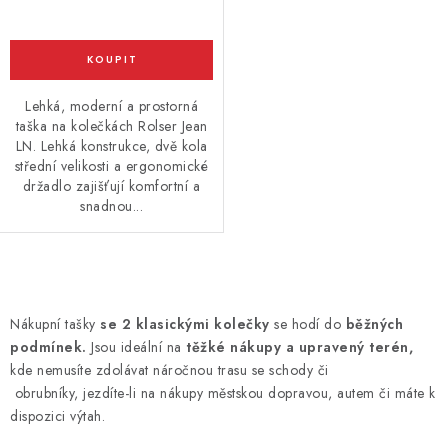
Lehká, moderní a prostorná
taška na kolečkách Rolser Jean
LN. Lehká konstrukce, dvě kola
střední velikosti a ergonomické
držadlo zajišťují komfortní a
snadnou...
O
v
Nákupní tašky
se 2 klasickými kolečky
se hodí do
běžných
l
podmínek.
Jsou ideální na
těžké nákupy a upravený terén,
á
kde nemusíte zdolávat náročnou trasu se schody či
d
obrubníky, jezdíte-li na nákupy městskou dopravou, autem či máte k
dispozici výtah.
a