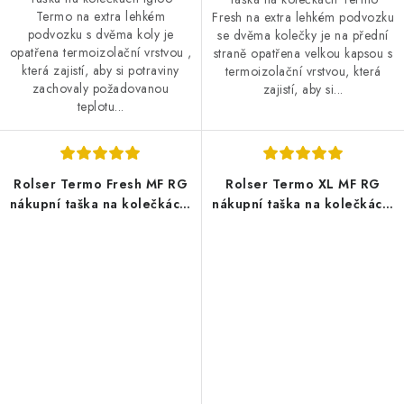
Termo na extra lehkém
Fresh na extra lehkém podvozku
podvozku s dvěma koly je
se dvěma kolečky je na přední
opatřena termoizolační vrstvou ,
straně opatřena velkou kapsou s
která zajistí, aby si potraviny
termoizolační vrstvou, která
zachovaly požadovanou
zajistí, aby si...
teplotu...
Rolser Termo Fresh MF RG
Rolser Termo XL MF RG
nákupní taška na kolečkách,
nákupní taška na kolečkách,
bordó
modrá