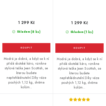
1 299 Kč
1 299 Kč
(8 ks)
Skladem
(1 ks)
Skladem
Modrá je dobrá, a když se k ní
Modrá je dobrá, a když se k ní
přidá skotské káro, vznikne
přidá skotské káro, vznikne
stylová taška Jean Scottish, se
stylová taška Jean Scottish, se
kterou budete
kterou budete
nepřehlédnutelní.Díky váze
nepřehlédnutelní.Díky váze
pouhých 1,12 kg, dvěma
pouhých 1,12 kg, dvěma
kolům...
kolům...