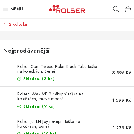
Přejít
Hleda
na
obsah
2 kolečka
TAŠKY NA KOLEČKÁCH
ŽEHLICÍ PRKNA
Nejprodávanější
SCHŮDKY
Rolser Com Tweed Polar Black Tube taška
na kolečkách, černá
KLASICKÉ TAŠKY
3 595 Kč
(8 ks)
Skladem
PŘÍSLUŠENSTVÍ
Rolser I-Max MF 2 nákupní taška na
kolečkách, tmavě modrá
1 599 Kč
Úvod
Kontakt
Obchodní podmínky
Jak nakupovat
(9 ks)
Skladem
Rolser Jet LN Joy nákupní taška na
kolečkách, černá
1 279 Kč
(10 ks)