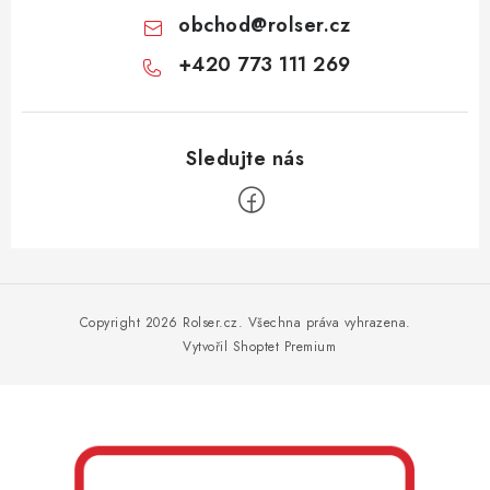
obchod
@
rolser.cz
+420 773 111 269
Z
á
p
Copyright 2026
Rolser.cz
. Všechna práva vyhrazena.
a
Vytvořil Shoptet Premium
t
í