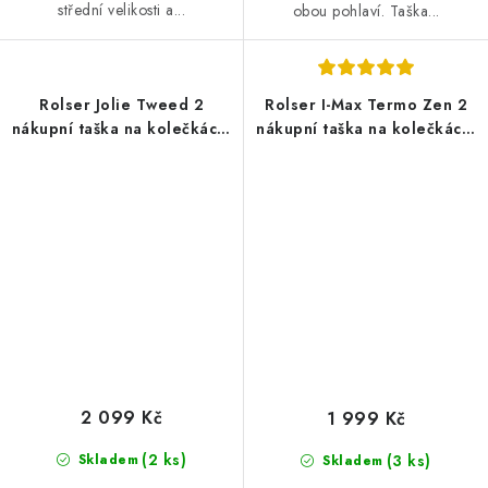
střední velikosti a...
obou pohlaví. Taška...
Rolser Jolie Tweed 2
Rolser I-Max Termo Zen 2
nákupní taška na kolečkách,
nákupní taška na kolečkách,
zelená
černá
2 099 Kč
1 999 Kč
(2 ks)
Skladem
(3 ks)
Skladem