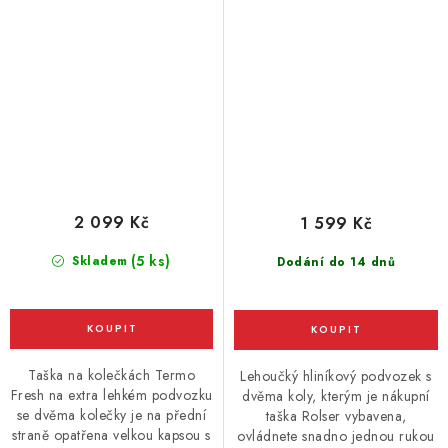
2 099 Kč
1 599 Kč
(5 ks)
Skladem
Dodání do 14 dnů
Taška na kolečkách Termo
Lehoučký hliníkový podvozek s
Fresh na extra lehkém podvozku
dvěma koly, kterým je nákupní
se dvěma kolečky je na přední
taška Rolser vybavena,
straně opatřena velkou kapsou s
ovládnete snadno jednou rukou