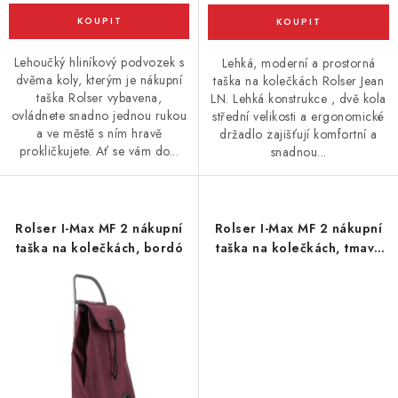
Lehoučký hliníkový podvozek s
Lehká, moderní a prostorná
dvěma koly, kterým je nákupní
taška na kolečkách Rolser Jean
taška Rolser vybavena,
LN. Lehká konstrukce , dvě kola
ovládnete snadno jednou rukou
střední velikosti a ergonomické
a ve městě s ním hravě
držadlo zajišťují komfortní a
prokličkujete. Ať se vám do...
snadnou...
Rolser I-Max MF 2 nákupní
Rolser I-Max MF 2 nákupní
taška na kolečkách, bordó
taška na kolečkách, tmavě
modrá