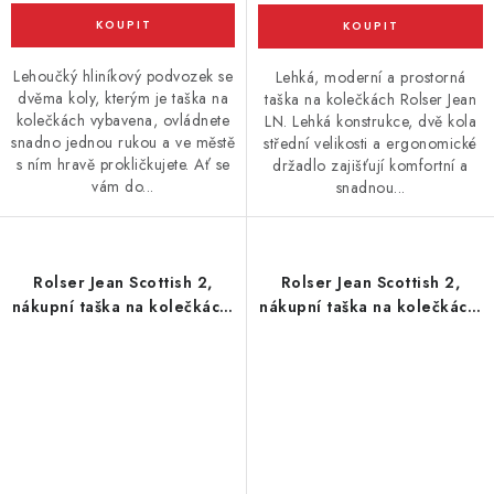
Lehoučký hliníkový podvozek se
Lehká, moderní a prostorná
dvěma koly, kterým je taška na
taška na kolečkách Rolser Jean
kolečkách vybavena, ovládnete
LN. Lehká konstrukce, dvě kola
snadno jednou rukou a ve městě
střední velikosti a ergonomické
s ním hravě prokličkujete. Ať se
držadlo zajišťují komfortní a
vám do...
snadnou...
Rolser Jean Scottish 2,
Rolser Jean Scottish 2,
nákupní taška na kolečkách,
nákupní taška na kolečkách,
černá
modrá