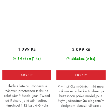
1 099 Kč
2 099 Kč
(1 ks)
Skladem
(2 ks)
Skladem
Hledáte lehkou, moderní a
První příčky módních hitů mezi
zároveň prostornou tašku na
taškami na kolečkách obsazuje
kolečkách? Model Jean Tweed
bezesporu právě model Jolie.
od Rolseru je ideální volbou.
Svým jednoduchým elegantním
Hmotnost 1,12 kg , dvě kola
designem okouzlí uživatele