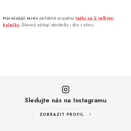
c
í
p
Náročnější terén
perfektně projedou
tašky se 2 velkými
r
kolečky.
Šikovně zdolají obrubníky i díry v silnici.
v
k
y
v
ý
p
i
s
u
Sledujte nás na Instagramu
ZOBRAZIT PROFIL