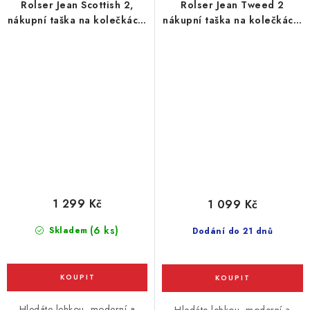
Rolser Jean Scottish 2,
Rolser Jean Tweed 2
nákupní taška na kolečkách,
nákupní taška na kolečkách,
šedá
tmavě modrá
1 299 Kč
1 099 Kč
(6 ks)
Skladem
Dodání do 21 dnů
Hledáte lehkou, moderní a