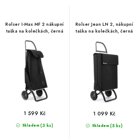
o
r
d
o
u
d
Rolser I-Max MF 2 nákupní
Rolser Jean LN 2, nákupní
k
u
taška na kolečkách, černá
taška na kolečkách, černá
t
k
ů
t
ů
1 599 Kč
1 099 Kč
(3 ks)
Skladem
(5 ks)
Skladem