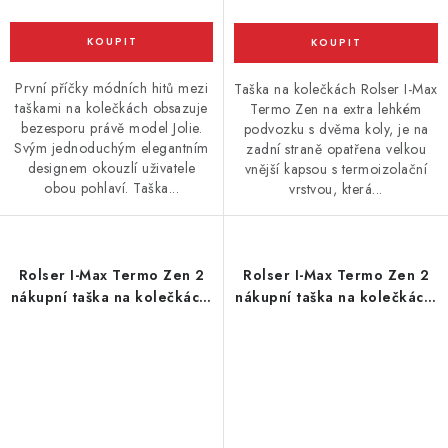
První příčky módních hitů mezi
Taška na kolečkách Rolser I-Max
taškami na kolečkách obsazuje
Termo Zen na extra lehkém
bezesporu právě model Jolie.
podvozku s dvěma koly, je na
Svým jednoduchým elegantním
zadní straně opatřena velkou
designem okouzlí uživatele
vnější kapsou s termoizolační
obou pohlaví. Taška...
vrstvou, která...
Rolser I-Max Termo Zen 2
Rolser I-Max Termo Zen 2
nákupní taška na kolečkách,
nákupní taška na kolečkách,
červená
modrá