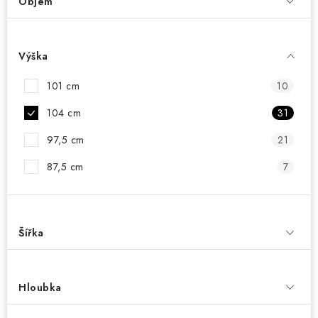
Objem
Výška
101 cm
10
104 cm
31
97,5 cm
21
87,5 cm
7
Šířka
Hloubka