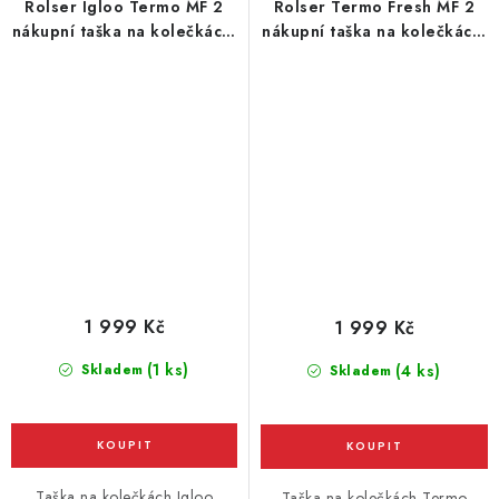
Rolser Igloo Termo MF 2
Rolser Termo Fresh MF 2
nákupní taška na kolečkách,
nákupní taška na kolečkách,
červená
tmavě šedá
1 999 Kč
1 999 Kč
(1 ks)
Skladem
(4 ks)
Skladem
Taška na kolečkách Igloo
Taška na kolečkách Termo