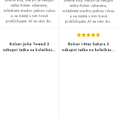
dvěma koly, kterým je nákupní
dvěma koly, kterým je nákupní
taška Rolser vybavena,
taška Rolser vybavena,
ovládnete snadno jednou rukou
ovládnete snadno jednou rukou
a ve městě s ním hravě
a ve městě s ním hravě
prokličkujete. Ať se vám do...
prokličkujete. Ať se vám do...
Rolser Jolie Tweed 2
Rolser I-Max Sahara 2
nákupní taška na kolečkách,
nákupní taška na kolečkách,
černá
modrá