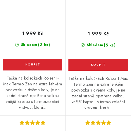
1 999 Kč
1 999 Kč
(3 ks)
Skladem
(5 ks)
Skladem
Taška na kolečkách Rolser I-
Taška na kolečkách Rolser I-Max
Max Termo Zen na extra lehkém
Termo Zen na extra lehkém
podvozku s dvěma koly, je na
podvozku s dvěma koly, je na
zadní straně opatřena velkou
zadní straně opatřena velkou
vnější kapsou s termoizolační
vnější kapsou s termoizolační
vrstvou, která...
vrstvou, která...