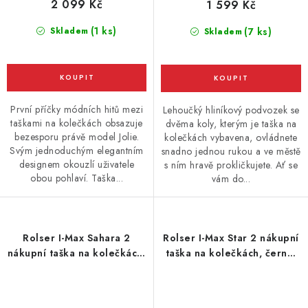
2 099 Kč
1 599 Kč
(1 ks)
Skladem
(7 ks)
Skladem
První příčky módních hitů mezi
Lehoučký hliníkový podvozek se
taškami na kolečkách obsazuje
dvěma koly, kterým je taška na
bezesporu právě model Jolie.
kolečkách vybavena, ovládnete
Svým jednoduchým elegantním
snadno jednou rukou a ve městě
designem okouzlí uživatele
s ním hravě prokličkujete. Ať se
obou pohlaví. Taška...
vám do...
Rolser I-Max Sahara 2
Rolser I-Max Star 2 nákupní
nákupní taška na kolečkách,
taška na kolečkách, černo-
černá
oranžová