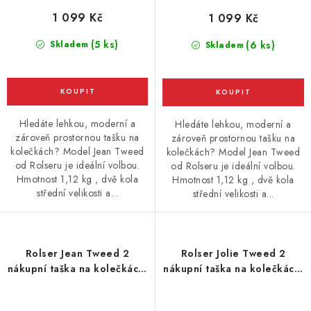
1 099 Kč
1 099 Kč
(5 ks)
Skladem
(6 ks)
Skladem
Hledáte lehkou, moderní a
Hledáte lehkou, moderní a
zároveň prostornou tašku na
zároveň prostornou tašku na
kolečkách? Model Jean Tweed
kolečkách? Model Jean Tweed
od Rolseru je ideální volbou.
od Rolseru je ideální volbou.
Hmotnost 1,12 kg , dvě kola
Hmotnost 1,12 kg , dvě kola
střední velikosti a...
střední velikosti a...
Rolser Jean Tweed 2
Rolser Jolie Tweed 2
nákupní taška na kolečkách,
nákupní taška na kolečkách,
zelená
šedá