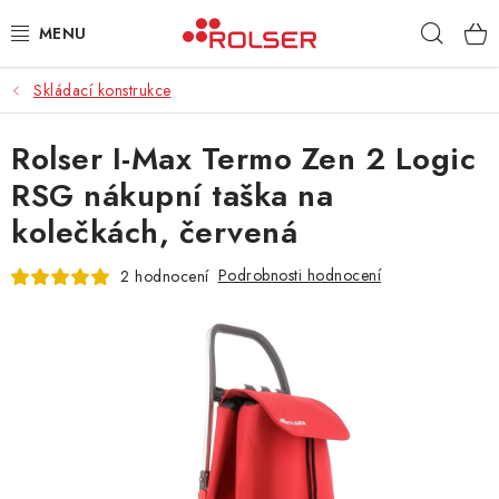
Přejít
Hleda
na
obsah
Skládací konstrukce
TAŠKY NA KOLEČKÁCH
Rolser I-Max Termo Zen 2 Logic
ŽEHLICÍ PRKNA
RSG nákupní taška na
SCHŮDKY
kolečkách, červená
KLASICKÉ TAŠKY
Podrobnosti hodnocení
2 hodnocení
PŘÍSLUŠENSTVÍ
Úvod
Kontakt
Obchodní podmínky
Jak nakupovat