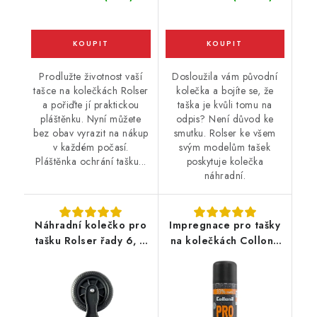
Prodlužte životnost vaší
Dosloužila vám původní
tašce na kolečkách Rolser
kolečka a bojíte se, že
a pořiďte jí praktickou
taška je kvůli tomu na
pláštěnku. Nyní můžete
odpis? Není důvod ke
bez obav vyrazit na nákup
smutku. Rolser ke všem
v každém počasí.
svým modelům tašek
Pláštěnka ochrání tašku...
poskytuje kolečka
náhradní.
Náhradní kolečko pro
Impregnace pro tašky
tašku Rolser řady 6, 6
na kolečkách Collonil
Logic, RD6
Carbon Pro 400ml