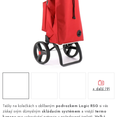
+ další (9)
Tašky na kolečkách s oblíbeným
podvozkem Logic RSG
si vás
získají svým důmyslným
skládacím systémem
a vnější
termo
kapsou
pro uchovávání potravin v požadované teplotě.
Velká