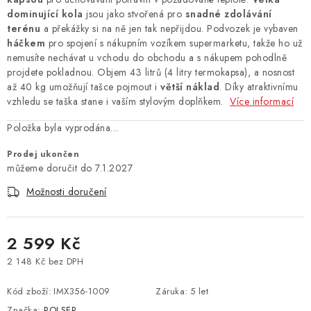
dominující kola
jsou jako stvořená pro
snadné zdolávání
terénu
a překážky si na ně jen tak nepřijdou.
Podvozek je vybaven
háčkem
pro spojení s nákupním vozíkem supermarketu,
takže ho už
nemusíte nechávat u vchodu do obchodu a s nákupem pohodlně
projdete pokladnou.
Objem 43 litrů (4 litry termokapsa), a nosnost
až 40 kg umožňují tašce pojmout i
větší náklad
. Díky atraktivnímu
vzhledu se taška stane i vaším stylovým doplňkem.
Více informací
Položka byla vyprodána…
Prodej ukončen
7.1.2027
Možnosti doručení
2 599 Kč
2 148 Kč bez DPH
Měrná cena:
Kód zboží:
IMX356-1009
Záruka
:
5 let
Značka:
ROLSER