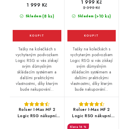
1 999 Kč
1 999 Kč
2 395 Kč
(8 ks)
(>10 ks)
Skladem
Skladem
Tašky na kolečkách s
Tašky na kolečkách s
vychytaným podvozkem
vychytaným podvozkem
Logic RSG si vás získají
Logic RSG si vás získají
svým důmyslným
svým důmyslným
skládacím systémem a
skládacím systémem a
dalšími praktickými
dalšími praktickými
vlastnostmi, díky kterým
vlastnostmi, díky kterým
bude nakupování...
bude nakupování...
Rolser I-Max MF 2
Rolser I-Max MF 2
Logic RSG nákupní
Logic RSG nákupní
taška na velkých
taška na velkých
16 %
kolečkách, tmavě šedá
kolečkách, bordó