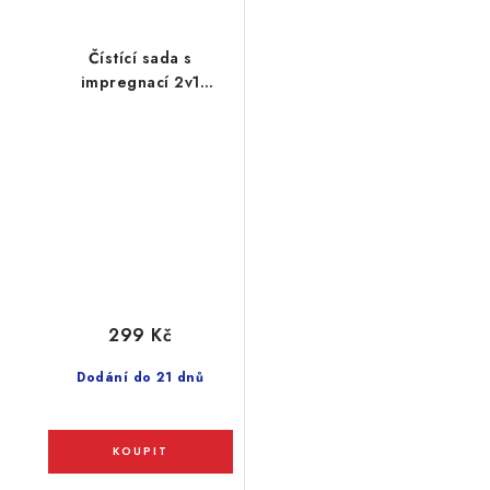
Čístící sada s
impregnací 2v1
Collonil Carbon
Complet 125ml
299 Kč
Dodání do 21 dnů