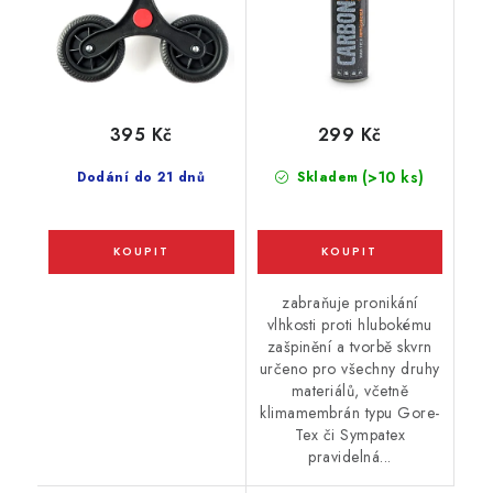
395 Kč
299 Kč
(>10 ks)
Dodání do 21 dnů
Skladem
zabraňuje pronikání
vlhkosti proti hlubokému
zašpinění a tvorbě skvrn
určeno pro všechny druhy
materiálů, včetně
klimamembrán typu Gore-
Tex či Sympatex
pravidelná...