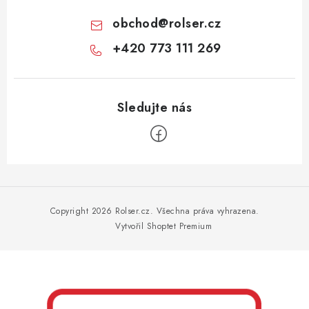
obchod
@
rolser.cz
+420 773 111 269
Z
á
p
Copyright 2026
Rolser.cz
. Všechna práva vyhrazena.
a
Vytvořil Shoptet Premium
t
í