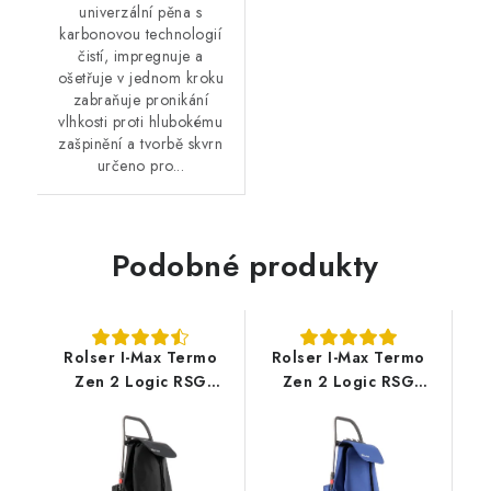
univerzální pěna s
karbonovou technologií
čistí, impregnuje a
ošetřuje v jednom kroku
zabraňuje pronikání
vlhkosti proti hlubokému
zašpinění a tvorbě skvrn
určeno pro...
Podobné produkty
Rolser I-Max Termo
Rolser I-Max Termo
Zen 2 Logic RSG
Zen 2 Logic RSG
nákupní taška na
nákupní taška na
kolečkách, černá
kolečkách, modrá