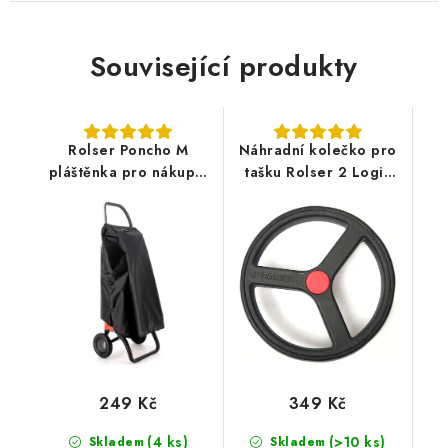
Související produkty
Rolser Poncho M
Náhradní kolečko pro
pláštěnka pro nákupní
tašku Rolser 2 Logic
tašku na kolečkách,
RSG - černé
černá
249 Kč
349 Kč
(4 ks)
(>10 ks)
Skladem
Skladem