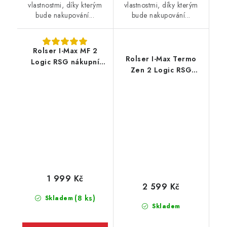
vlastnostmi, díky kterým
vlastnostmi, díky kterým
bude nakupování...
bude nakupování...
Rolser I-Max MF 2
Rolser I-Max Termo
Logic RSG nákupní
Zen 2 Logic RSG
taška na velkých
nákupní taška na
kolečkách, tmavě
kolečkách, tmavě
modrá
modrá
1 999 Kč
2 599 Kč
(8 ks)
Skladem
Skladem