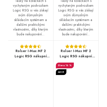
Tašky na kolečkách s
Tašky na kolečkách s
vychytaným podvozkem
vychytaným podvozkem
Logic RSG si vás získají
Logic RSG si vás získají
svým důmyslným
svým důmyslným
skládacím systémem a
skládacím systémem a
dalšími praktickými
dalšími praktickými
vlastnostmi, díky kterým
vlastnostmi, díky kterým
bude nakupování...
bude nakupování...
Rolser I-Max MF 2
Rolser I-Max MF 2
Logic RSG nákupní
Logic RSG nákupní
taška na velkých
taška na velkých
16 %
kolečkách, červená
kolečkách, černá
AKCE