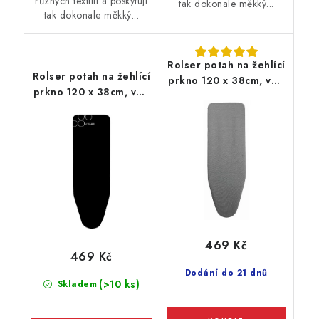
různých textilií a poskytují
tak dokonale měkký...
tak dokonale měkký...
Rolser potah na žehlící
Rolser potah na žehlící
prkno 120 x 38cm, vel.
prkno 120 x 38cm, vel.
potahu L, 130 x 48 cm,
potahu L, 130 x 48 cm,
šedý
černý
469 Kč
469 Kč
Dodání do 21 dnů
(>10 ks)
Skladem