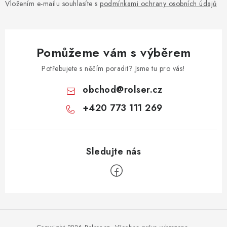
Vložením e-mailu souhlasíte s
podmínkami ochrany osobních údajů
Pomůžeme vám s výběrem
Potřebujete s něčím poradit? Jsme tu pro vás!
obchod
@
rolser.cz
+420 773 111 269
Z
á