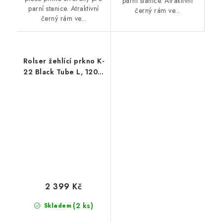
parní stanice. Atraktivní
parní stanice. Atraktivní
černý rám ve...
černý rám ve...
Rolser žehlící prkno K-
22 Black Tube L, 120 x
38 cm, červené
2 399 Kč
(2 ks)
Skladem