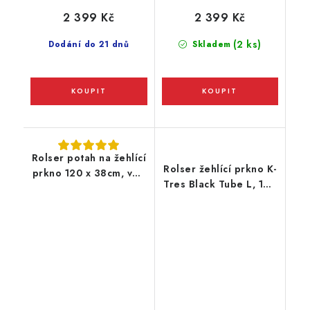
2 399 Kč
2 399 Kč
(2 ks)
Dodání do 21 dnů
Skladem
Rolser potah na žehlící
Rolser žehlící prkno K-
prkno 120 x 38cm, vel.
Tres Black Tube L, 120
potahu L, 130 x 48 cm,
x 38 cm, pro parní
červený
generátory, oranžové