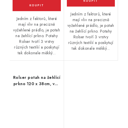
Jedním z faktorů, které
Jedním z faktorů, které
mají vliv na precizně
mají vliv na precizně
vyžehlené prádlo, je potah
vyžehlené prádlo, je potah
na žehlící prkno. Potahy
na žehlící prkno. Potahy
Rolser tvoří 3 vrstvy
Rolser tvoří 3 vrstvy
různých textilií a poskytují
různých textilií a poskytují
tak dokonale měkký...
tak dokonale měkký...
Rolser potah na žehlící
prkno 120 x 38cm, vel.
potahu L, 130 x 48 cm,
žlutý