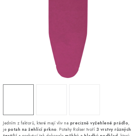
Jedním z faktorů, které mají vliv na
precizně vyžehlené prádlo
,
je
potah na žehlící prkno
. Potahy Rolser tvoří
3 vrstvy různých
textilií
a poskytují tak dokonale
měkký a hladký podklad
, který