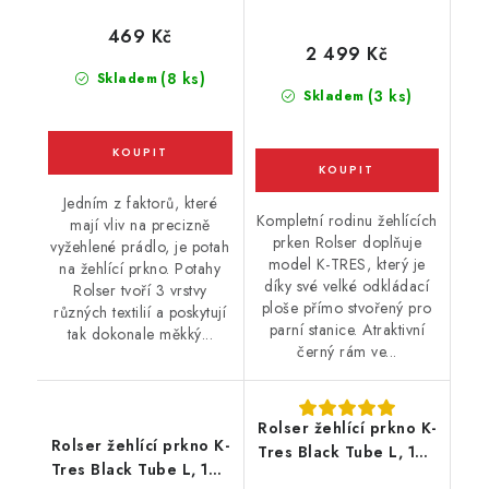
469 Kč
2 499 Kč
(8 ks)
Skladem
(3 ks)
Skladem
Jedním z faktorů, které
Kompletní rodinu žehlících
mají vliv na precizně
prken Rolser doplňuje
vyžehlené prádlo, je potah
model K-TRES, který je
na žehlící prkno. Potahy
díky své velké odkládací
Rolser tvoří 3 vrstvy
ploše přímo stvořený pro
různých textilií a poskytují
parní stanice. Atraktivní
tak dokonale měkký...
černý rám ve...
Rolser žehlící prkno K-
Rolser žehlící prkno K-
Tres Black Tube L, 120
Tres Black Tube L, 120
x 38 cm, pro parní