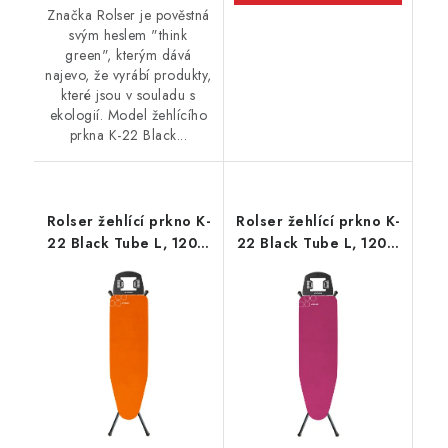
Značka Rolser je pověstná
svým heslem "think
green", kterým dává
najevo, že vyrábí produkty,
které jsou v souladu s
ekologií. Model žehlícího
prkna K-22 Black...
Rolser žehlící prkno K-
Rolser žehlící prkno K-
22 Black Tube L, 120 x
22 Black Tube L, 120 x
38 cm, oranžové
38 cm, růžové