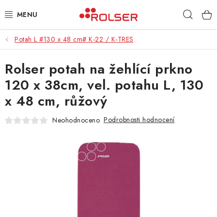
Přejít
Hleda
na
obsah
Potah L #130 x 48 cm# K-22 / K-TRES
TAŠKY NA KOLEČKÁCH
Rolser potah na žehlící prkno
ŽEHLICÍ PRKNA
120 x 38cm, vel. potahu L, 130
SCHŮDKY
x 48 cm, růžový
KLASICKÉ TAŠKY
Podrobnosti hodnocení
Neohodnoceno
PŘÍSLUŠENSTVÍ
Úvod
Kontakt
Obchodní podmínky
Jak nakupovat