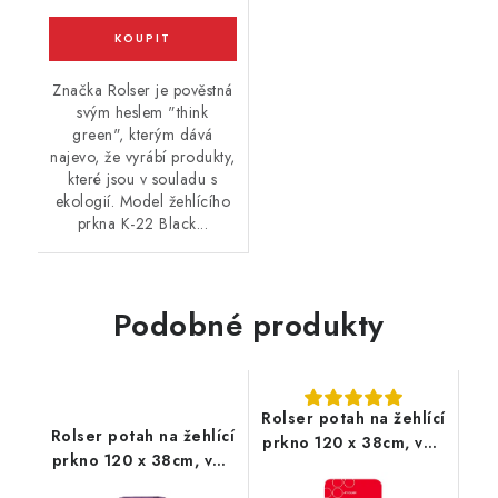
Značka Rolser je pověstná
svým heslem "think
green", kterým dává
najevo, že vyrábí produkty,
které jsou v souladu s
ekologií. Model žehlícího
prkna K-22 Black...
Podobné produkty
Rolser potah na žehlící
Rolser potah na žehlící
prkno 120 x 38cm, vel.
prkno 120 x 38cm, vel.
potahu L, 130 x 48 cm,
potahu L, 130 x 48 cm,
červený