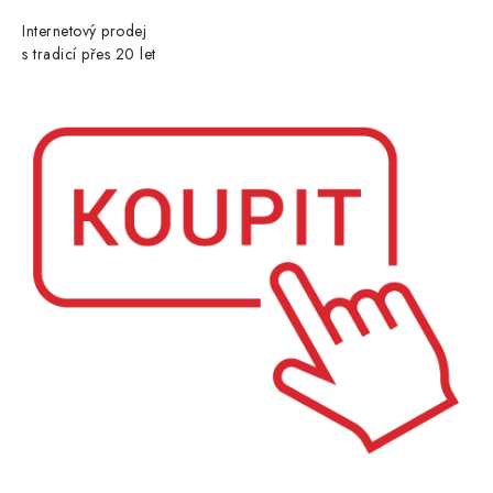
Internetový prodej
s tradicí přes 20 let