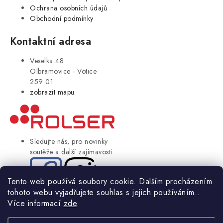
Ochrana osobních údajů
Obchodní podmínky
Kontaktní adresa
Veselka 48
Olbramovice - Votice
259 01
zobrazit mapu
Sledujte nás, pro novinky
soutěže a další zajímavosti.
Tento web používá soubory cookie. Dalším procházením
tohoto webu vyjadřujete souhlas s jejich používáním..
© Copyright 2004-2024 Rolser.cz | webdesign
2bcreative.cz
Více informací
zde
.
NIKARO, s.r.o.
- Rolser.cz, Veselka 48, 259 01 Olbramovice - Votice,
ČESKÁ REPUBLIKA