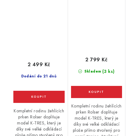
x 38 cm, pro parní
generátory, černé
generátory, šedé
2 799 Kč
2 499 Kč
(3 ks)
Skladem
Dodání do 21 dnů
Kompletní rodinu žehlících
Kompletní rodinu žehlících
prken Rolser doplňuje
prken Rolser doplňuje
model K-TRES, který je
model K-TRES, který je
díky své velké odkládací
díky své velké odkládací
ploše přímo stvořený pro
ploše přímo stvořený pro