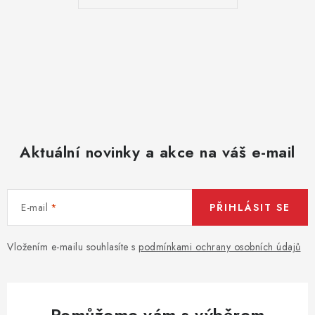
v
k
y
v
ý
p
i
s
Aktuální novinky a akce na váš e-mail
u
E-mail
PŘIHLÁSIT SE
Vložením e-mailu souhlasíte s
podmínkami ochrany osobních údajů
Pomůžeme vám s výběrem