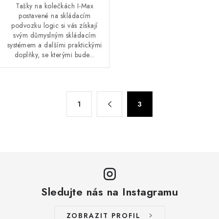
Tašky na kolečkách I-Max
postavené na skládacím
podvozku logic si vás získají
svým důmyslným skládacím
systémem a dalšími praktickými
doplňky, se kterými bude...
O
S
1
3
t
v
r
l
á
á
n
d
k
a
o
c
v
í
á
Sledujte nás na Instagramu
p
n
r
í
ZOBRAZIT PROFIL