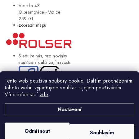
Veselka 48
Olbramovice - Votice
259 01
zobrazit mapu
Sledujte nás, pro novinky
soutěže a další zajímavosti.
Tento web používá soubory cookie. Dalším procházením
tohoto webu vyjadřujete souhlas s jejich používáním..
© Copyright 2004-2024 Rolser.cz | webdesign
2bcreative.cz
Více informací
zde
.
NIKARO, s.r.o.
- Rolser.cz, Veselka 48, 259 01 Olbramovice - Votice,
ČESKÁ REPUBLIKA
Nastavení
Podle zákona o evidenci tržeb je prodávající povinen vystavit
kupujícímu účtenku.
Odmítnout
Souhlasím
Zároveň je povinen zaevidovat přijatou tržbu u správce daně online; v