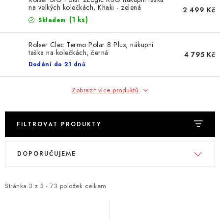
na velkých kolečkách, Khaki - zelená
2 499 Kč
(1 ks)
Skladem
Rolser Clec Termo Polar 8 Plus, nákupní
taška na kolečkách, černá
4 795 Kč
Dodání do 21 dnů
Zobrazit více produktů
FILTROVAT PRODUKTY
V
Ř
DOPORUČUJEME
ý
a
p
z
i
e
Stránka
3
z
3
-
73
položek celkem
s
n
p
í