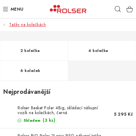
Přejít
Hleda
na
obsah
Tašky na kolečkách
TAŠKY NA KOLEČKÁCH
ŽEHLICÍ PRKNA
2 kolečka
4 kolečka
SCHŮDKY
6 koleček
KLASICKÉ TAŠKY
PŘÍSLUŠENSTVÍ
Nejprodávanější
Úvod
Kontakt
Obchodní podmínky
Jak nakupovat
Rolser Basket Polar 4Big, skládací nákupní
vozík na kolečkách, černá
5 295 Kč
(3 ks)
Skladem
Rolser BIG Polar 2Logic RSG nákupní taška