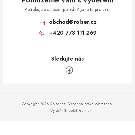
Potřebujete s něčím poradit? Jsme tu pro vás!
obchod
@
rolser.cz
+420 773 111 269
Z
á
p
Copyright 2026
Rolser.cz
. Všechna práva vyhrazena.
a
Vytvořil Shoptet Premium
t
í