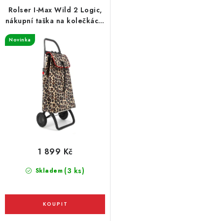
r
p
Rolser I-Max Wild 2 Logic,
o
r
nákupní taška na kolečkách,
leopardí vzor
d
o
Novinka
u
d
k
u
t
k
ů
t
ů
1 899 Kč
(3 ks)
Skladem