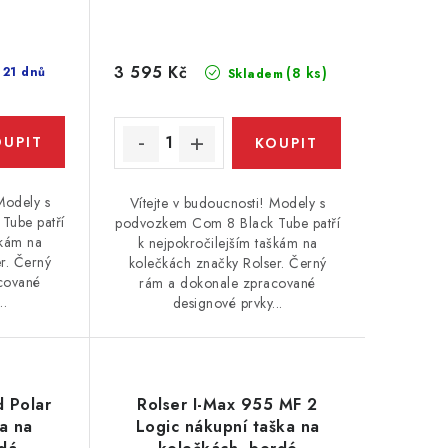
3 595 Kč
 21 dnů
(8 ks)
Skladem
Modely s
Vítejte v budoucnosti! Modely s
Tube patří
podvozkem Com 8 Black Tube patří
škám na
k nejpokročilejším taškám na
r. Černý
kolečkách značky Rolser. Černý
cované
rám a dokonale zpracované
..
designové prvky...
 Polar
Rolser I-Max 955 MF 2
a na
Logic nákupní taška na