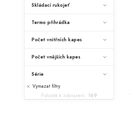
Skládací rukojeť
t
Termo přihrádka
Počet vnitřních kapes
Počet vnějších kapes
Série
Vymazat filtry
Položek k zobrazení:
169