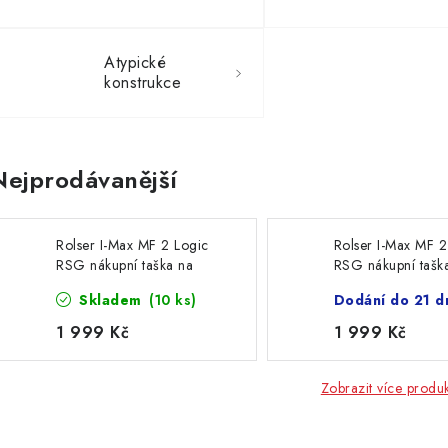
Atypické
konstrukce
Nejprodávanější
Rolser I-Max MF 2 Logic
Rolser I-Max MF 2
RSG nákupní taška na
RSG nákupní tašk
velkých kolečkách, černá
velkých kolečkách
Skladem
(10 ks)
Dodání do 21 d
1 999 Kč
1 999 Kč
Zobrazit více produ