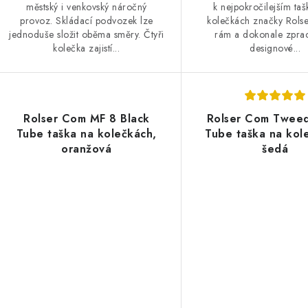
městský i venkovský náročný
k nejpokročilejším ta
provoz. Skládací podvozek lze
kolečkách značky Rolse
jednoduše složit oběma směry. Čtyři
rám a dokonale zpra
kolečka zajistí...
designové...
Rolser Com MF 8 Black
Rolser Com Tweed
Tube taška na kolečkách,
Tube taška na kol
oranžová
šedá