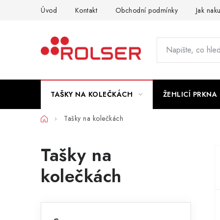
Přejít
Úvod
Kontakt
Obchodní podmínky
Jak nak
na
obsah
TAŠKY NA KOLEČKÁCH
ŽEHLICÍ PRKNA
Domů
Tašky na kolečkách
Tašky na
kolečkách
P