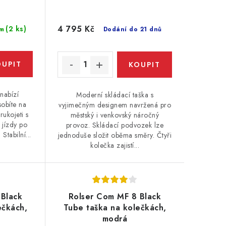
4 795 Kč
(2 ks)
m
Dodání do 21 dnů
nabízí
Moderní skládací taška s
sobíte na
vyjimečným designem navržená pro
rukojeti s
městský i venkovský náročný
 jízdy po
provoz. Skládací podvozek lze
Stabilní...
jednoduše složit oběma směry. Čtyři
kolečka zajistí...
 Black
Rolser Com MF 8 Black
ečkách,
Tube taška na kolečkách,
modrá