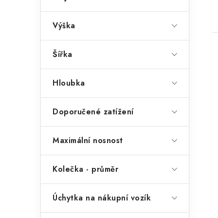
l
Výška
Šířka
Hloubka
i
Doporučené zatížení
Maximální nosnost
Kolečka - průměr
Úchytka na nákupní vozík