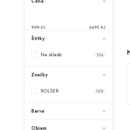
Cena
o
s
t
999
Kč
6490
Kč
r
Štítky
a
Na skladě
134
n
n
Značky
í
p
ROLSER
169
a
Barva
n
e
Objem