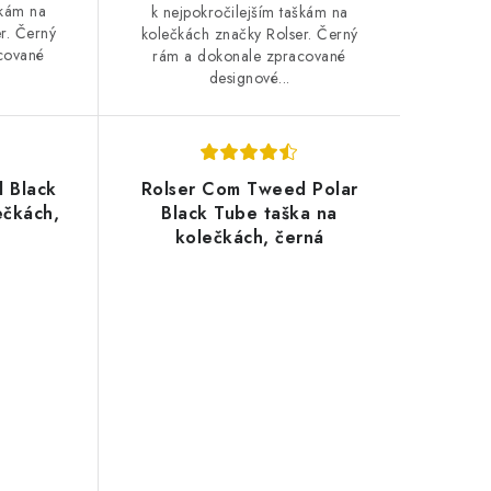
škám na
k nejpokročilejším taškám na
r. Černý
kolečkách značky Rolser. Černý
cované
rám a dokonale zpracované
designové...
 Black
Rolser Com Tweed Polar
ečkách,
Black Tube taška na
kolečkách, černá