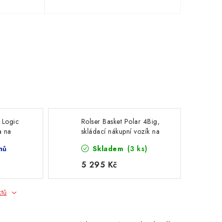
 Logic
Rolser Basket Polar 4Big,
a na
skládací nákupní vozík na
, bordó
kolečkách, černá
nů
Skladem
(3 ks)
5 295 Kč
ktů