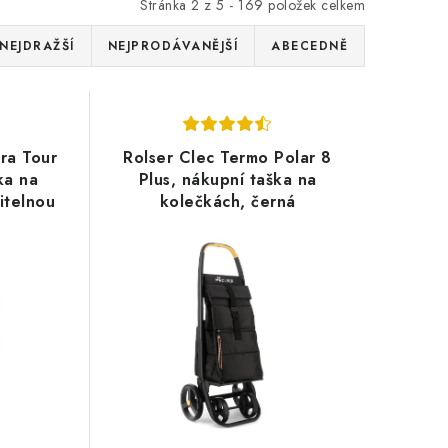
Stránka
2
z
5
-
169
položek celkem
NEJDRAŽŠÍ
NEJPRODÁVANĚJŠÍ
ABECEDNĚ
ara Tour
Rolser Clec Termo Polar 8
ka na
Plus, nákupní taška na
itelnou
kolečkách, černá
ki