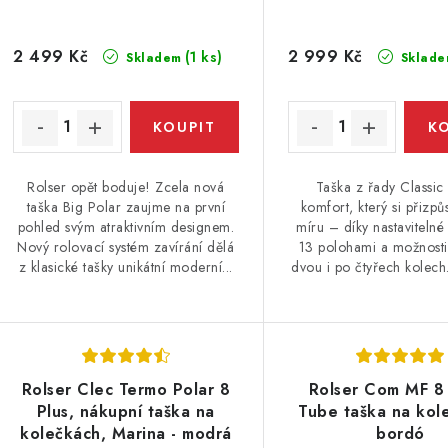
u
k
k
t
2 499 Kč
2 999 Kč
(1 ks)
Skladem
Sklade
ů
ů
Rolser opět boduje! Zcela nová
Taška z řady Classic 
taška Big Polar zaujme na první
komfort, který si přizpů
pohled svým atraktivním designem.
míru – díky nastavitelné 
Nový rolovací systém zavírání dělá
13 polohami a možnosti
z klasické tašky unikátní moderní...
dvou i po čtyřech kolech. 
Rolser Clec Termo Polar 8
Rolser Com MF 8
Plus, nákupní taška na
Tube taška na kol
kolečkách, Marina - modrá
bordó