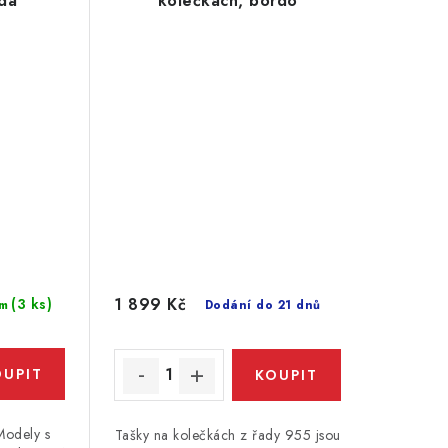
dá
kolečkách, bordó
1 899 Kč
(3 ks)
m
Dodání do 21 dnů
Modely s
Tašky na kolečkách z řady 955 jsou