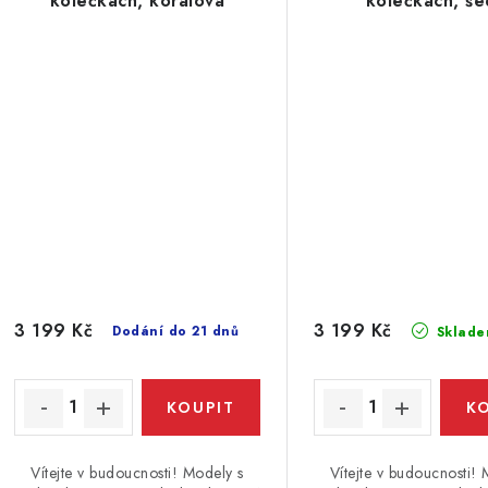
kolečkách, korálová
kolečkách, še
3 199 Kč
3 199 Kč
Dodání do 21 dnů
Sklade
Vítejte v budoucnosti! Modely s
Vítejte v budoucnosti! 