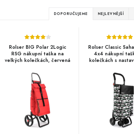
Ř
DOPORUČUJEME
NEJLEVNĚJŠÍ
a
V
z
ý
e
Rolser BIG Polar 2Logic
Rolser Classic Sah
p
RSG nákupní taška na
4x4 nákupní taš
n
velkých kolečkách, červená
kolečkách s nastav
í
rukojetí, kha
s
p
p
r
r
o
o
d
d
u