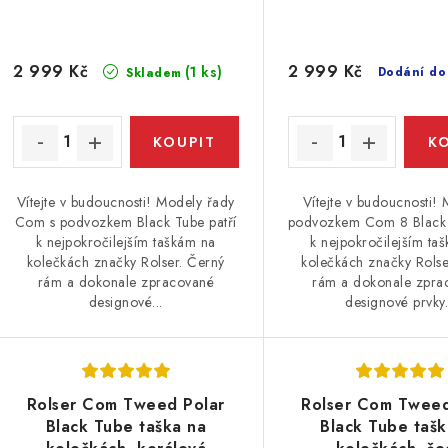
2 999 Kč
2 999 Kč
(1 ks)
Dodání do
Skladem
Vítejte v budoucnosti! Modely řady
Vítejte v budoucnosti! 
Com s podvozkem Black Tube patří
podvozkem Com 8 Black 
k nejpokročilejším taškám na
k nejpokročilejším ta
kolečkách značky Rolser. Černý
kolečkách značky Rolse
rám a dokonale zpracované
rám a dokonale zpra
designové...
designové prvky.
Rolser Com Tweed Polar
Rolser Com Tweed
Black Tube taška na
Black Tube tašk