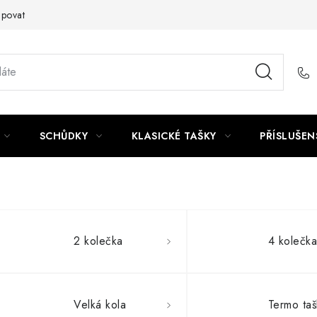
upovat
SCHŮDKY
KLASICKÉ TAŠKY
PŘÍSLUŠEN
2 kolečka
4 kolečk
Velká kola
Termo taš