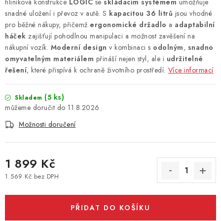
hliníková konstrukce
LOGIC
se
skládacím systémem
umožňuje
snadné uložení i převoz v autě. S
kapacitou 36 litrů
jsou vhodné
pro běžné nákupy, přičemž
ergonomické držadlo
a
adaptabilní
háček
zajišťují pohodlnou manipulaci a možnost zavěšení na
nákupní vozík.
Moderní design
v kombinaci s
odolným
,
snadno
omyvatelným materiálem
přináší nejen styl, ale i
udržitelné
řešení
, které přispívá k ochraně životního prostředí.
Více informací
(5 ks)
Skladem
11.8.2026
Možnosti doručení
1 899 Kč
1 569 Kč bez DPH
Měrná cena:
PŘIDAT DO KOŠÍKU