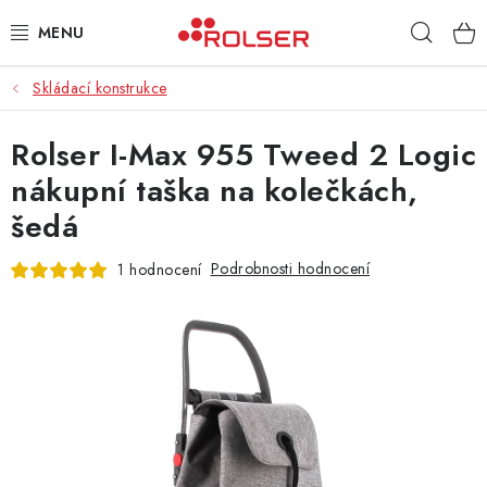
Přejít
Hleda
na
obsah
Skládací konstrukce
TAŠKY NA KOLEČKÁCH
Rolser I-Max 955 Tweed 2 Logic
ŽEHLICÍ PRKNA
nákupní taška na kolečkách,
SCHŮDKY
šedá
KLASICKÉ TAŠKY
Podrobnosti hodnocení
1 hodnocení
PŘÍSLUŠENSTVÍ
Úvod
Kontakt
Obchodní podmínky
Jak nakupovat