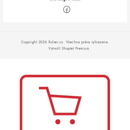
Z
á
p
Copyright 2026
Rolser.cz
. Všechna práva vyhrazena.
a
Vytvořil Shoptet Premium
t
í