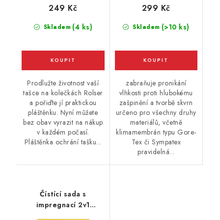
249 Kč
299 Kč
(4 ks)
(>10 ks)
Skladem
Skladem
Prodlužte životnost vaší
zabraňuje pronikání
tašce na kolečkách Rolser
vlhkosti proti hlubokému
a pořiďte jí praktickou
zašpinění a tvorbě skvrn
pláštěnku. Nyní můžete
určeno pro všechny druhy
bez obav vyrazit na nákup
materiálů, včetně
v každém počasí.
klimamembrán typu Gore-
Pláštěnka ochrání tašku...
Tex či Sympatex
pravidelná...
Čístící sada s
impregnací 2v1
Collonil Carbon