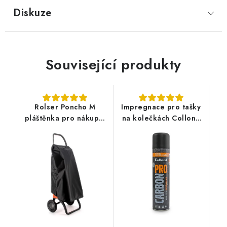
Diskuze
Související produkty
Rolser Poncho M
Impregnace pro tašky
pláštěnka pro nákupní
na kolečkách Collonil
tašku na kolečkách,
Carbon Pro 400ml
černá