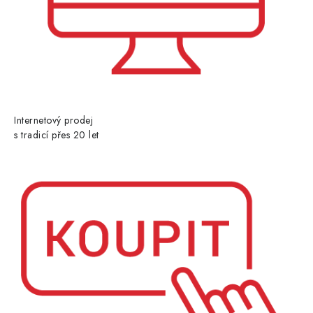
Internetový prodej
s tradicí přes 20 let