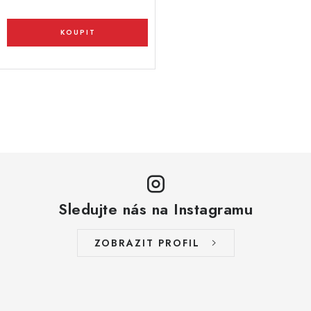
O
v
l
á
d
a
Sledujte nás na Instagramu
c
í
ZOBRAZIT PROFIL
p
r
v
k