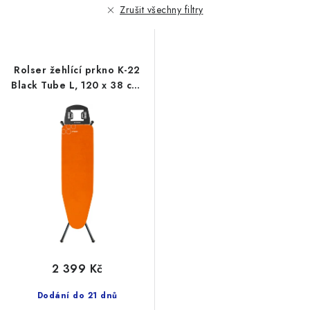
r
p
Zrušit všechny filtry
o
r
d
o
u
d
Rolser žehlící prkno K-22
k
u
Black Tube L, 120 x 38 cm,
t
k
oranžové
ů
t
ů
2 399 Kč
Dodání do 21 dnů