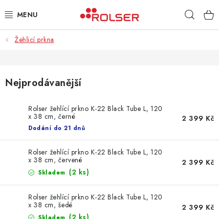
Přejít
Hleda
na
obsah
Žehlicí prkna
TAŠKY NA KOLEČKÁCH
ŽEHLICÍ PRKNA
Nejprodávanější
SCHŮDKY
Rolser žehlící prkno K-22 Black Tube L, 120
x 38 cm, černé
KLASICKÉ TAŠKY
2 399 Kč
Dodání do 21 dnů
PŘÍSLUŠENSTVÍ
Rolser žehlící prkno K-22 Black Tube L, 120
x 38 cm, červené
2 399 Kč
Úvod
Kontakt
Obchodní podmínky
Jak nakupovat
(2 ks)
Skladem
Rolser žehlící prkno K-22 Black Tube L, 120
x 38 cm, šedé
2 399 Kč
(2 ks)
Skladem