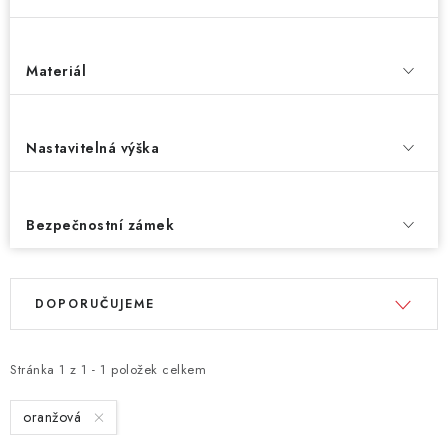
Materiál
Nastavitelná výška
Bezpečnostní zámek
V
Ř
DOPORUČUJEME
ý
a
p
z
i
e
Stránka
1
z
1
-
1
položek celkem
s
n
oranžová
p
í