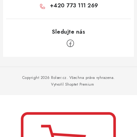
+420 773 111 269
Z
á
p
Copyright 2026
Rolser.cz
. Všechna práva vyhrazena.
a
Vytvořil Shoptet Premium
t
í