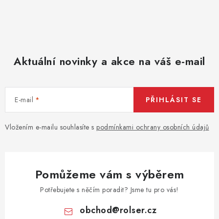
y
v
ý
p
Aktuální novinky a akce na váš e-mail
i
s
u
E-mail
PŘIHLÁSIT SE
Vložením e-mailu souhlasíte s
podmínkami ochrany osobních údajů
Pomůžeme vám s výběrem
Potřebujete s něčím poradit? Jsme tu pro vás!
obchod
@
rolser.cz