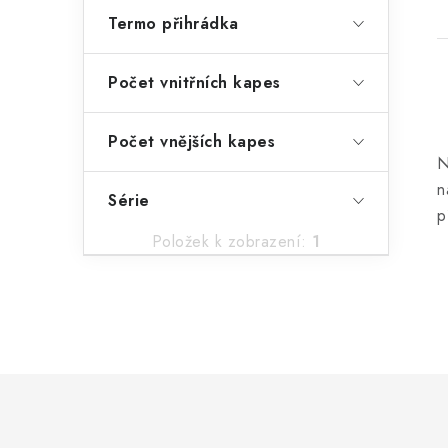
Termo přihrádka
Počet vnitřních kapes
Počet vnějších kapes
N
l
n
Série
p
Položek k zobrazení:
1
í
r