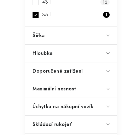
43 l
12
35 l
1
Šířka
Hloubka
t
Doporučené zatížení
Maximální nosnost
Úchytka na nákupní vozík
Skládací rukojeť