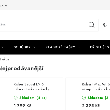
upovat
SCHŮDKY
KLASICKÉ TAŠKY
PŘÍSLUŠEN
trukce
Nejprodávanější
Rolser Saquet LN 6
Rolser I-Max MF 
nákupní taška s kolečky
nákupní taška s ko
do schodů, černá
do schodů, černá
Skladem
(4 ks)
Skladem
(3 
1 799 Kč
2 395 Kč