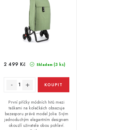
p
r
r
o
o
d
d
u
u
k
k
t
2 499 Kč
(3 ks)
Skladem
ů
ů
První příčky módních hitů mezi
taškami na kolečkách obsazuje
bezesporu právě model Jolie. Svým
jednoduchým elegantním designem
okouzlí uživatele obou pohlaví.