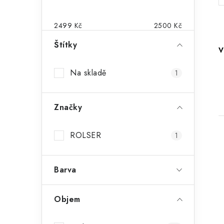
s
t
2499
Kč
2500
Kč
r
Štítky
V
a
Na skladě
1
n
n
Značky
í
p
ROLSER
1
a
Barva
n
i
e
Objem
l