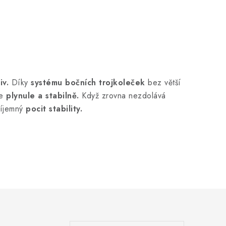
iv.
Díky
systému bočních trojkoleček
bez větší
je
plynule a stabilně.
Když zrovna nezdolává
říjemný
pocit stability.