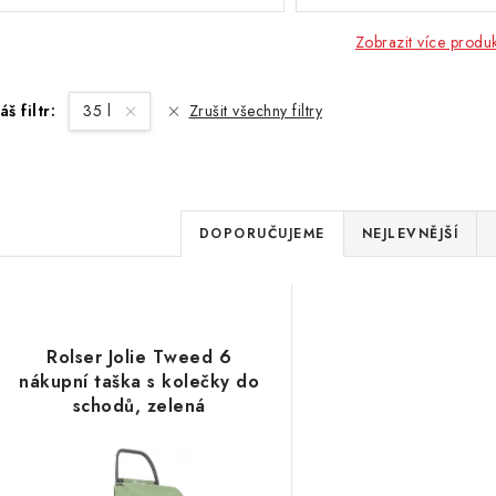
Zobrazit více produ
áš filtr:
35 l
Zrušit všechny filtry
Ř
DOPORUČUJEME
NEJLEVNĚJŠÍ
a
V
z
ý
e
Rolser Jolie Tweed 6
p
nákupní taška s kolečky do
n
schodů, zelená
í
s
p