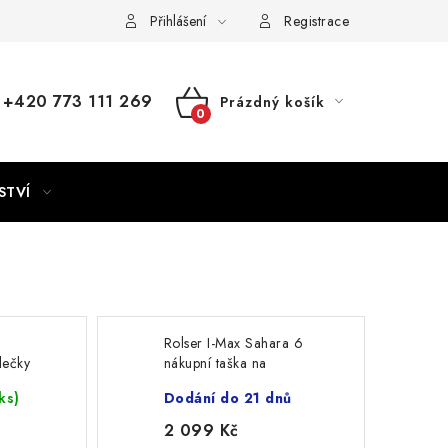
Přihlášení
Registrace
+420 773 111 269
Prázdný košík
NÁKUPNÍ
KOŠÍK
STVÍ
6
Rolser I-Max Sahara 6
lečky
nákupní taška na
kolečkách, černá
ks)
Dodání do 21 dnů
2 099 Kč