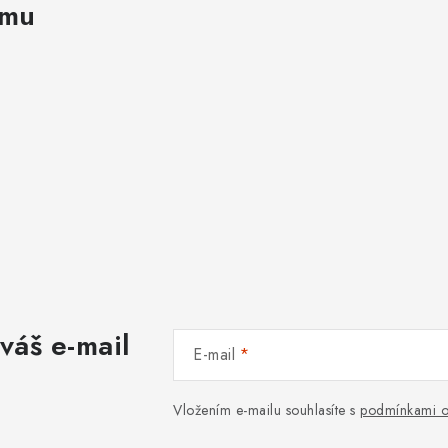
v
amu
k
y
v
ý
p
s
u
váš e-mail
E-mail
Vložením e-mailu souhlasíte s
podmínkami o