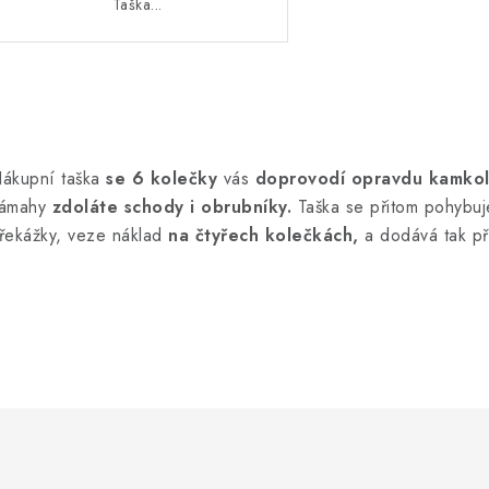
Taška...
O
v
ákupní taška
se 6 kolečky
vás
doprovodí opravdu kamkol
ámahy
zdoláte schody i obrubníky.
Taška se přitom pohybu
á
řekážky, veze náklad
na čtyřech kolečkách,
a dodává tak p
d
a
c
p