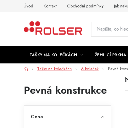
Přejít
Úvod
Kontakt
Obchodní podmínky
Jak nak
na
obsah
TAŠKY NA KOLEČKÁCH
ŽEHLICÍ PRKNA
Domů
Tašky na kolečkách
6 koleček
Pevná kons
Pevná konstrukce
P
Cena
o