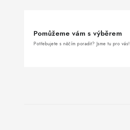
Pomůžeme vám s výběrem
Potřebujete s něčím poradit? Jsme tu pro vás!
Z
á
p
a
t
í