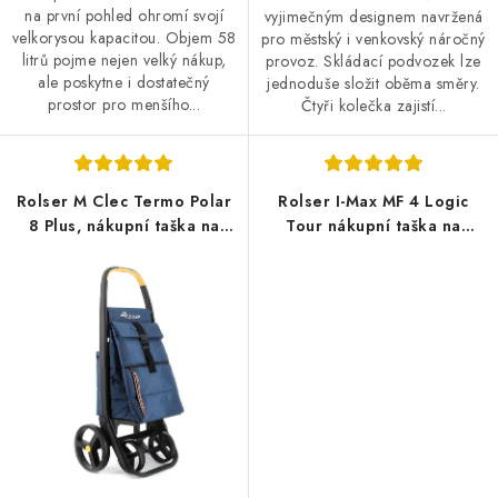
na první pohled ohromí svojí
vyjimečným designem navržená
velkorysou kapacitou. Objem 58
pro městský i venkovský náročný
litrů pojme nejen velký nákup,
provoz. Skládací podvozek lze
ale poskytne i dostatečný
jednoduše složit oběma směry.
prostor pro menšího...
Čtyři kolečka zajistí...
Rolser M Clec Termo Polar
Rolser I-Max MF 4 Logic
8 Plus, nákupní taška na
Tour nákupní taška na
kolečkách, modrá
kolečkách, tmavě modrá