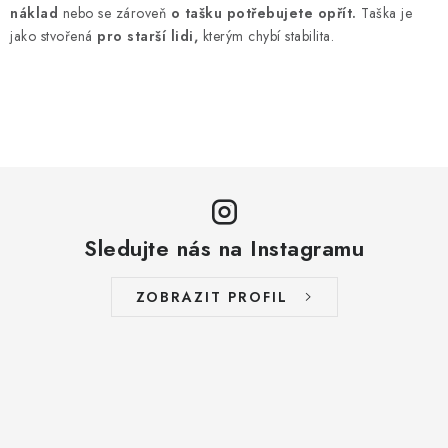
d
náklad
nebo se zároveň
o tašku potřebujete opřít.
Taška je
jako stvořená
pro starší lidi,
kterým chybí stabilita.
a
c
í
p
r
v
k
y
Sledujte nás na Instagramu
v
ý
p
ZOBRAZIT PROFIL
i
s
u