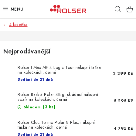
Přejít
Hleda
na
obsah
4 kolečka
TAŠKY NA KOLEČKÁCH
ŽEHLICÍ PRKNA
Nejprodávanější
SCHŮDKY
Rolser I-Max MF 4 Logic Tour nákupní taška
na kolečkách, černá
KLASICKÉ TAŠKY
2 299 Kč
Dodání do 21 dnů
PŘÍSLUŠENSTVÍ
Rolser Basket Polar 4Big, skládací nákupní
vozík na kolečkách, černá
5 295 Kč
Úvod
Kontakt
Obchodní podmínky
Jak nakupovat
(3 ks)
Skladem
Rolser Clec Termo Polar 8 Plus, nákupní
taška na kolečkách, černá
4 795 Kč
Dodání do 21 dnů