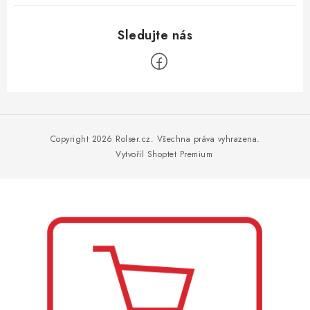
Z
á
p
Copyright 2026
Rolser.cz
. Všechna práva vyhrazena.
a
Vytvořil Shoptet Premium
t
í