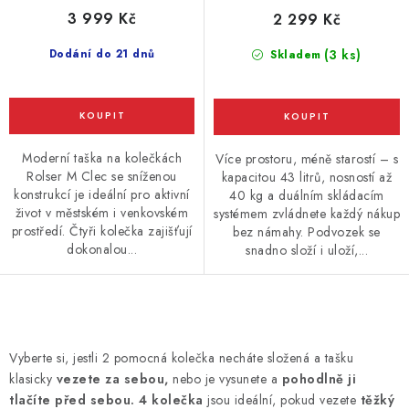
3 999 Kč
2 299 Kč
Dodání do 21 dnů
(3 ks)
Skladem
Moderní taška na kolečkách
Více prostoru, méně starostí – s
Rolser M Clec se sníženou
kapacitou 43 litrů, nosností až
konstrukcí je ideální pro aktivní
40 kg a duálním skládacím
život v městském i venkovském
systémem zvládnete každý nákup
prostředí. Čtyři kolečka zajišťují
bez námahy. Podvozek se
dokonalou...
snadno složí i uloží,...
O
v
Vyberte si, jestli 2 pomocná kolečka necháte složená a tašku
l
klasicky
vezete za sebou,
nebo je vysunete a
pohodlně ji
á
tlačíte před sebou. 4 kolečka
jsou ideální, pokud vezete
těžký