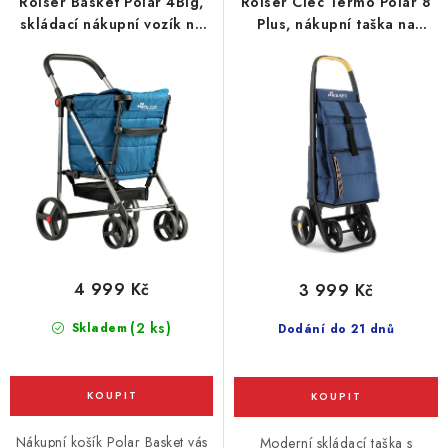
Rolser Basket Polar 4Big,
Rolser Clec Termo Polar 8
k
u
skládací nákupní vozík na
Plus, nákupní taška na
t
k
kolečkách, modrý
kolečkách, Marina - modrá
ů
t
ů
4 999 Kč
3 999 Kč
(2 ks)
Skladem
Dodání do 21 dnů
Nákupní košík Polar Basket vás
Moderní skládací taška s