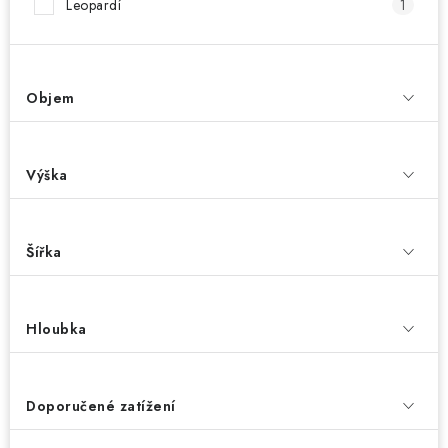
Leopardí
1
Objem
Výška
Šířka
Hloubka
Doporučené zatížení