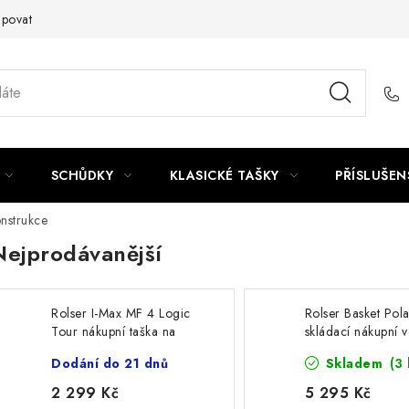
upovat
SCHŮDKY
KLASICKÉ TAŠKY
PŘÍSLUŠEN
nstrukce
Nejprodávanější
Rolser I-Max MF 4 Logic
Rolser Basket Pol
Tour nákupní taška na
skládací nákupní 
kolečkách, černá
kolečkách, černá
Dodání do 21 dnů
Skladem
(3 
2 299 Kč
5 295 Kč