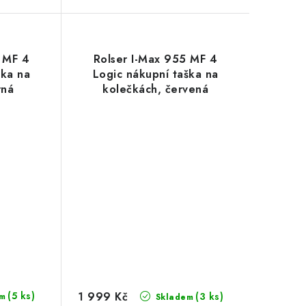
5 MF 4
Rolser I-Max 955 MF 4
ška na
Logic nákupní taška na
rná
kolečkách, červená
1 999 Kč
(5 ks)
(3 ks)
m
Skladem