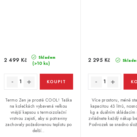
Skladem
2 499 Kč
2 295 Kč
Sklade
(>10 ks)
Termo Zen je prostě COOL! Taška
Více prostoru, méně sta
na kolečkách vybavená velkou
kapacitou 43 litrů, nosn
vnější kapsou s termoizolační
kg a duálním skládacím
vrstvou zajistí, aby si potraviny
zvládnete každý nákup b
zachovaly požadovanou teplotu po
Podvozek se snadno složí 
delší...