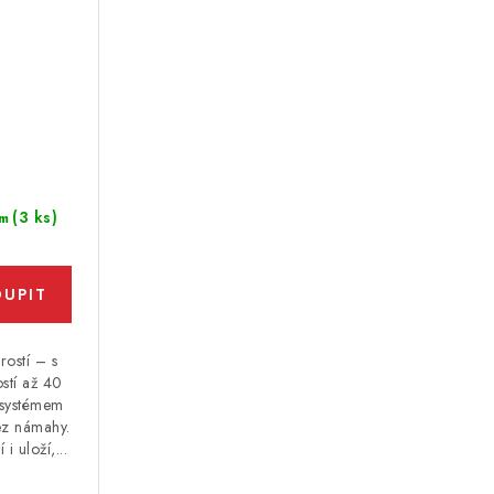
(3 ks)
m
rostí – s
ostí až 40
 systémem
ez námahy.
i uloží,...