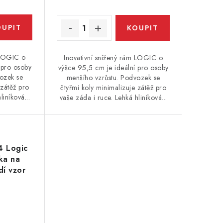
 LOGIC o
Inovativní snížený rám LOGIC o
 pro osoby
výšce 95,5 cm je ideální pro osoby
ozek se
menšího vzrůstu. Podvozek se
 zátěž pro
čtyřmi koly minimalizuje zátěž pro
liníková...
vaše záda i ruce. Lehká hliníková...
4 Logic
ka na
dí vzor