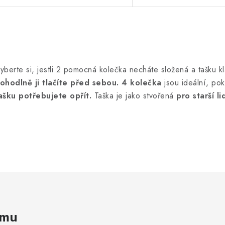
O
v
yberte si, jestli 2 pomocná kolečka necháte složená a tašku k
ohodlně ji tlačíte před sebou. 4 kolečka
jsou ideální, po
á
ašku potřebujete opřít.
Taška je jako stvořená
pro starší li
d
a
c
p
v
amu