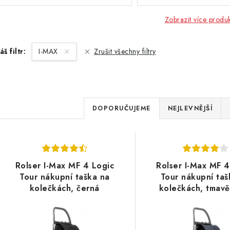
Zobrazit více produ
áš filtr:
I-MAX
Zrušit všechny filtry
Ř
DOPORUČUJEME
NEJLEVNĚJŠÍ
a
V
z
ý
e
Rolser I-Max MF 4 Logic
Rolser I-Max MF 4
p
Tour nákupní taška na
Tour nákupní taš
n
kolečkách, černá
kolečkách, tmav
í
s
p