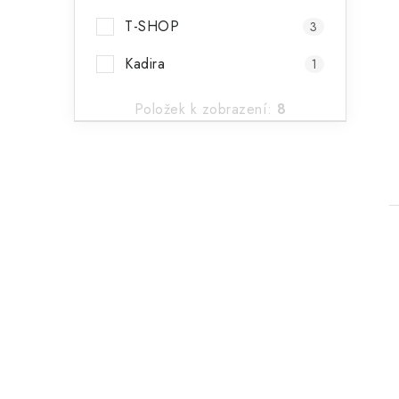
T-SHOP
3
Kadira
1
Položek k zobrazení:
8