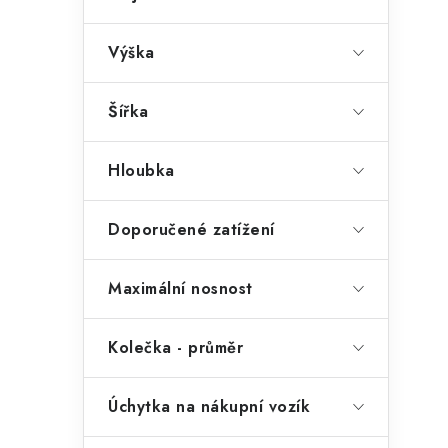
l
Výška
Šířka
Hloubka
Doporučené zatížení
t
Maximální nosnost
Kolečka - průměr
Úchytka na nákupní vozík