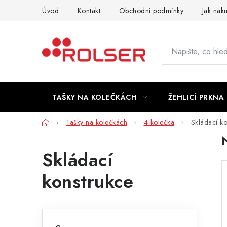
Přejít
Úvod
Kontakt
Obchodní podmínky
Jak nak
na
obsah
TAŠKY NA KOLEČKÁCH
ŽEHLICÍ PRKNA
Domů
Tašky na kolečkách
4 kolečka
Skládací ko
Skládací
konstrukce
P