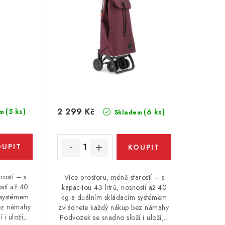
2 299 Kč
(5 ks)
(6 ks)
m
Skladem
rostí – s
Více prostoru, méně starostí – s
ostí až 40
kapacitou 43 litrů, nosností až 40
 systémem
kg a duálním skládacím systémem
ez námahy.
zvládnete každý nákup bez námahy.
i uloží,...
Podvozek se snadno složí i uloží,...