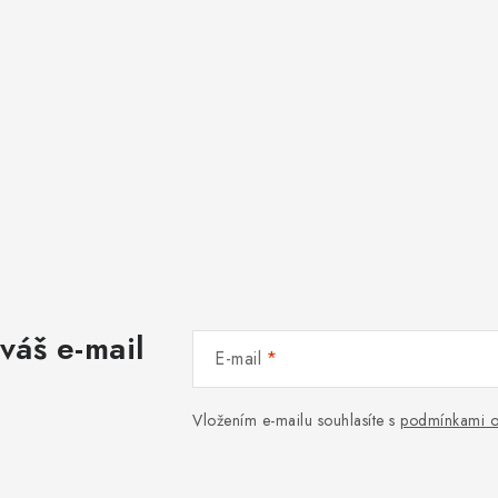
k
y
v
ý
p
s
u
váš e-mail
E-mail
Vložením e-mailu souhlasíte s
podmínkami o