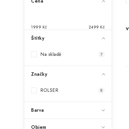
Cena
o
s
t
1999
Kč
2499
Kč
V
r
Štítky
a
Na skladě
7
n
n
Značky
í
p
ROLSER
8
a
i
Barva
n
e
Objem