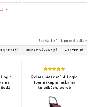
ktů
Stránka
1
z
1
-
8
položek celkem
NEJDRAŽŠÍ
NEJPRODÁVANĚJŠÍ
ABECEDNĚ
 Logic
Rolser I-Max MF 4 Logic
ka na
Tour nákupní taška na
ě šedá
kolečkách, bordó