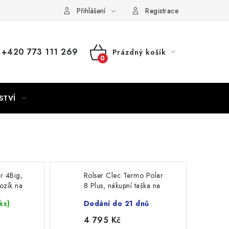
Přihlášení
Registrace
+420 773 111 269
Prázdný košík
NÁKUPNÍ
KOŠÍK
STVÍ
ar 4Big,
Rolser Clec Termo Polar
vozík na
8 Plus, nákupní taška na
kolečkách, černá
ks)
Dodání do 21 dnů
4 795 Kč