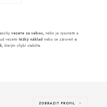
lasicky
vezete za sebou,
nebo je vysunete a
kud vezete
těžký náklad
nebo se zároveň
o
di,
kterým chybí stabilita.
ZOBRAZIT PROFIL