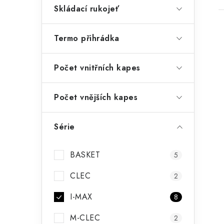
Skládací rukojeť
Termo přihrádka
Počet vnitřních kapes
Počet vnějších kapes
Série
BASKET
5
CLEC
2
I-MAX
8
M-CLEC
2