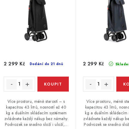
p
r
r
o
o
d
d
u
u
k
k
t
2 299 Kč
2 299 Kč
Dodání do 21 dnů
Sklade
ů
ů
Více prostoru, méně starostí – s
Více prostoru, méně sta
kapacitou 43 litrů, nosností až 40
kapacitou 43 litrů, nosn
kg a duálním skládacím systémem
kg a duálním skládacím
zvládnete každý nákup bez námahy.
zvládnete každý nákup b
Podvozek se snadno složí i uloží,...
Podvozek se snadno složí 