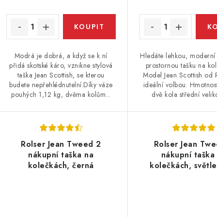
Modrá je dobrá, a když se k ní
Hledáte lehkou, moderní
přidá skotské káro, vznikne stylová
prostornou tašku na ko
taška Jean Scottish, se kterou
Model Jean Scottish od 
budete nepřehlédnutelní.Díky váze
ideální volbou. Hmotnos
pouhých 1,12 kg, dvěma kolům...
dvě kola střední veliko
Rolser Jean Tweed 2
Rolser Jean Tw
nákupní taška na
nákupní taška
kolečkách, černá
kolečkách, světl