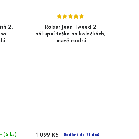
ish 2,
Rolser Jean Tweed 2
 na
nákupní taška na kolečkách,
dá
tmavě modrá
1 099 Kč
(6 ks)
m
Dodání do 21 dnů