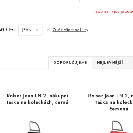
Zobrazit více produ
áš filtr:
JEAN
Zrušit všechny filtry
Ř
DOPORUČUJEME
NEJLEVNĚJŠÍ
a
V
z
ý
e
Rolser Jean LN 2, nákupní
Rolser Jean LN 2, 
p
taška na kolečkách, černá
taška na kolečk
n
červená
í
s
p