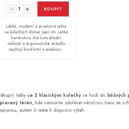
Lehká, moderní a prostorná taška
na kolečkách Rolser Jean LN. Lehká
konstrukce, dvě kola střední
velikosti a ergonomické držadlo
zajišťují komfortní a snadnou...
O
v
ákupní tašky
se 2 klasickými kolečky
se hodí do
běžných 
pravený terén,
kde nemusíte zdolávat náročnou trasu se sch
á
opravou, autem či máte k dispozici výtah.
d