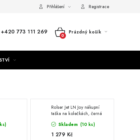
Přihlášení
Registrace
+420 773 111 269
Prázdný košík
NÁKUPNÍ
KOŠÍK
STVÍ
Rolser Jet LN Joy nákupní
taška na kolečkách, černá
 modrá
ks)
Skladem
(10 ks)
1 279 Kč