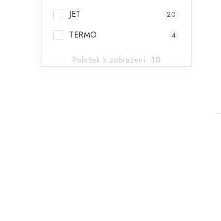
JET
20
TERMO
4
Položek k zobrazení:
10