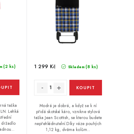
1 299 Kč
(2 ks)
(8 ks)
m
Skladem
rná taška
Modrá je dobrá, a když se k ní
 LN. Lehká
přidá skotské káro, vznikne stylová
střední
taška Jean Scottish, se kterou budete
é držadlo
nepřehlédnutelní.Díky váze pouhých
nadnou...
1,12 kg, dvěma kolům...