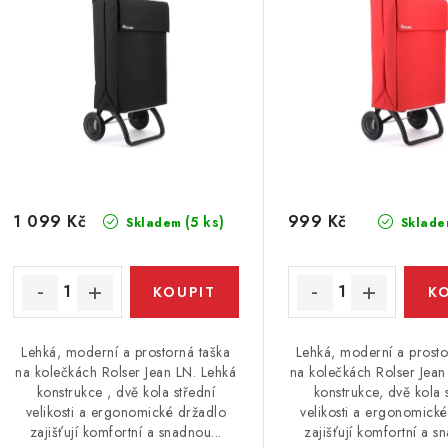
p
r
r
o
o
d
d
u
u
k
k
t
1 099 Kč
999 Kč
(5 ks)
Skladem
Sklade
ů
ů
Lehká, moderní a prostorná taška
Lehká, moderní a prosto
na kolečkách Rolser Jean LN. Lehká
na kolečkách Rolser Jean
konstrukce , dvě kola střední
konstrukce, dvě kola 
velikosti a ergonomické držadlo
velikosti a ergonomick
zajišťují komfortní a snadnou...
zajišťují komfortní a s