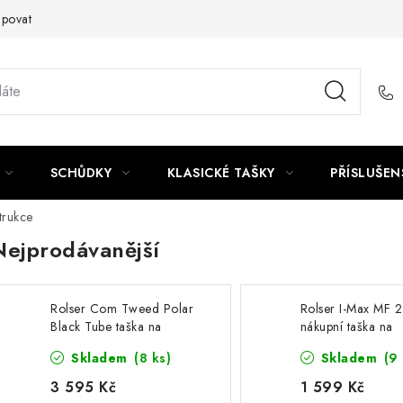
upovat
SCHŮDKY
KLASICKÉ TAŠKY
PŘÍSLUŠEN
trukce
Nejprodávanější
Rolser Com Tweed Polar
Rolser I-Max MF 2
Black Tube taška na
nákupní taška na
kolečkách, černá
kolečkách, tmavě
Skladem
(8 ks)
Skladem
(9 
3 595 Kč
1 599 Kč