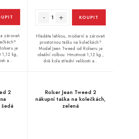
 a zároveň
Hledáte lehkou, moderní a zároveň
lečkách?
prostornou tašku na kolečkách?
Rolseru je
Model Jean Tweed od Rolseru je
t 1,12 kg,
ideální volbou. Hmotnost 1,12 kg ,
sti a...
dvě kola střední velikosti a...
eed 2
Rolser Jean Tweed 2
 na
nákupní taška na kolečkách,
e šedá
zelená