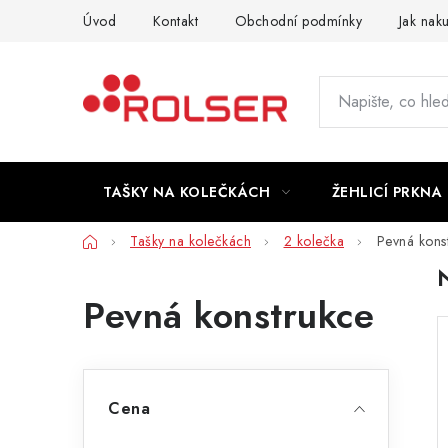
Přejít
Úvod
Kontakt
Obchodní podmínky
Jak nak
na
obsah
TAŠKY NA KOLEČKÁCH
ŽEHLICÍ PRKNA
Domů
Tašky na kolečkách
2 kolečka
Pevná kons
Pevná konstrukce
P
Cena
o