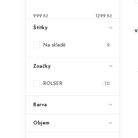
s
t
999
Kč
1299
Kč
r
Štítky
V
a
Na skladě
9
n
n
Značky
í
p
ROLSER
10
a
Barva
n
i
e
Objem
l