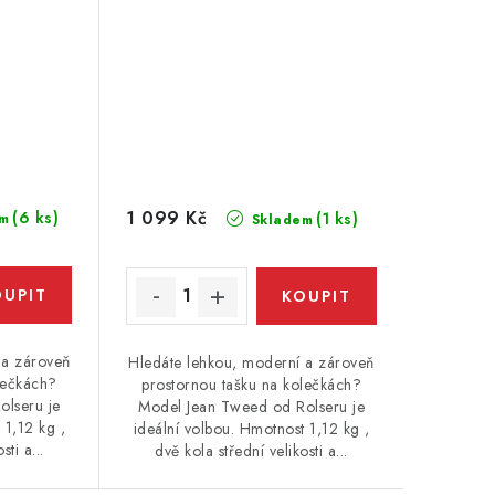
1 099 Kč
(6 ks)
(1 ks)
m
Skladem
 a zároveň
Hledáte lehkou, moderní a zároveň
lečkách?
prostornou tašku na kolečkách?
olseru je
Model Jean Tweed od Rolseru je
 1,12 kg ,
ideální volbou. Hmotnost 1,12 kg ,
sti a...
dvě kola střední velikosti a...