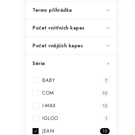
Termo přihrádka
Počet vnitřních kapes
Počet vnějších kapes
Série
BABY
7
COM
10
I-MAX
13
IGLOO
1
JEAN
10