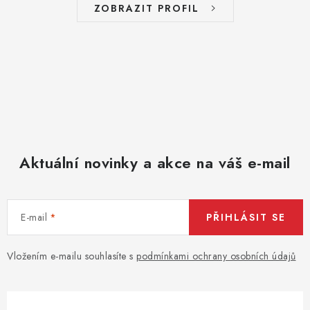
í
ZOBRAZIT PROFIL
p
r
v
k
y
v
ý
p
Aktuální novinky a akce na váš e-mail
i
s
u
E-mail
PŘIHLÁSIT SE
Vložením e-mailu souhlasíte s
podmínkami ochrany osobních údajů