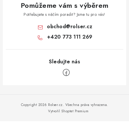
Pomůžeme vám s výběrem
Potřebujete s něčím poradit? Jsme tu pro vás!
obchod
@
rolser.cz
+420 773 111 269
Z
á
p
Copyright 2026
Rolser.cz
. Všechna práva vyhrazena.
a
Vytvořil Shoptet Premium
t