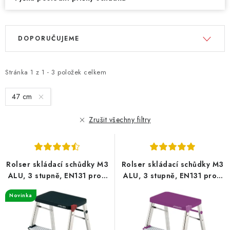
V
Ř
DOPORUČUJEME
ý
a
p
z
i
e
Stránka
1
z
1
-
3
položek celkem
s
n
47 cm
p
í
r
p
Zrušit všechny filtry
o
r
d
o
u
d
Rolser skládací schůdky M3
Rolser skládací schůdky M3
k
u
ALU, 3 stupně, EN131 profi
ALU, 3 stupně, EN131 profi
t
k
a domácnost, černé
a domácnost, fialové
Novinka
ů
t
ů