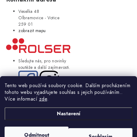
Veselka 48
Olbramovice - Votice
259 01
zobrazit mapu
Sledujte nás, pro novinky
soutěže a další zajímavosti.
Tento web používá soubory cookie. Dalším procházením
tohoto webu vyjadřujete souhlas s jejich používáním..
© Copyright 2004-2024 Rolser.cz | webdesign
2bcreative.cz
Více informací
zde
.
NIKARO, s.r.o.
- Rolser.cz, Veselka 48, 259 01 Olbramovice - Votice,
ČESKÁ REPUBLIKA
Nastavení
Podle zákona o evidenci tržeb je prodávající povinen vystavit
kupujícímu účtenku.
Odmítnout
Souhlasím
Zároveň je povinen zaevidovat přijatou tržbu u správce daně online; v