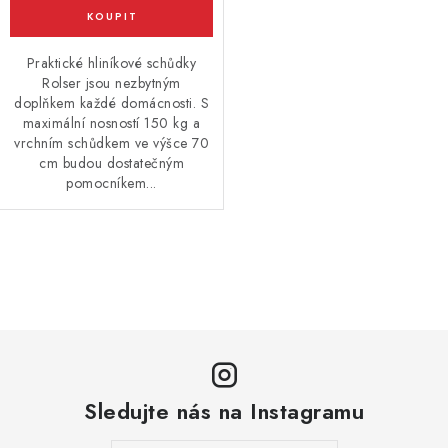
Praktické hliníkové schůdky
Rolser jsou nezbytným
doplňkem každé domácnosti. S
maximální nosností 150 kg a
vrchním schůdkem ve výšce 70
cm budou dostatečným
pomocníkem...
O
v
l
á
d
a
Sledujte nás na Instagramu
c