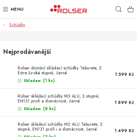
Přejít
Hleda
na
obsah
Schůdky
TAŠKY NA KOLEČKÁCH
ŽEHLICÍ PRKNA
Nejprodávanější
SCHŮDKY
Rolser domácí skládací schůdky Taburete, 2
Extra široké stupně, černé
KLASICKÉ TAŠKY
1 599 Kč
(1 ks)
Skladem
PŘÍSLUŠENSTVÍ
Rolser skládací schůdky M3 ALU, 3 stupně,
EN131 profi a domácnost, černé
1 899 Kč
Úvod
Kontakt
Obchodní podmínky
Jak nakupovat
(8 ks)
Skladem
Rolser skládací schůdky M2 ALU Taburete, 2
stupně, EN131 profi i a domácnost, černé
1 499 Kč
(3 ks)