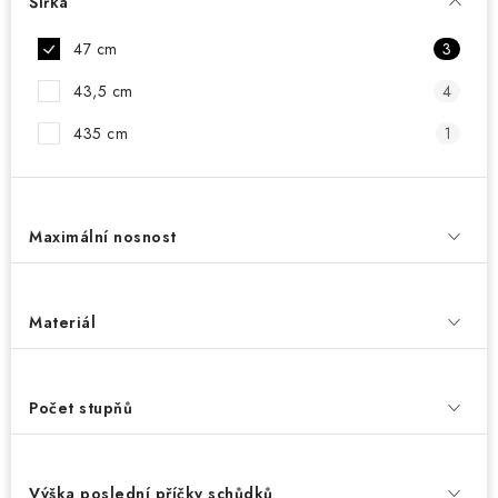
Šířka
47 cm
3
43,5 cm
4
435 cm
1
Maximální nosnost
Materiál
Počet stupňů
Výška poslední příčky schůdků