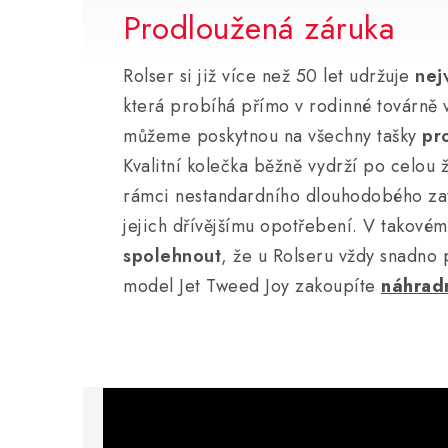
Prodloužená záruka
Rolser si již více než 50 let udržuje
nej
která probíhá přímo v rodinné továrně 
můžeme poskytnou na všechny tašky
pr
Kvalitní kolečka běžně vydrží po celou ž
rámci nestandardního dlouhodobého zat
jejich dřívějšímu opotřebení. V takové
spolehnout
, že u Rolseru vždy snadno 
model Jet Tweed Joy zakoupíte
náhradn