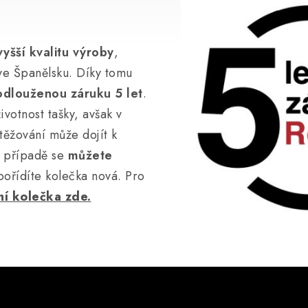
vyšší kvalitu výroby
,
ve Španělsku. Díky tomu
odlouženou záruku 5 let
.
ivotnost tašky, avšak v
ěžování může dojít k
m případě se
můžete
pořídíte kolečka nová. Pro
í kolečka zde.