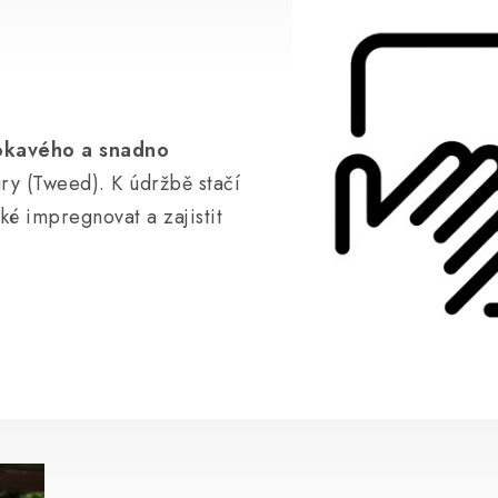
kavého a snadno
ry (Tweed). K údržbě stačí
aké impregnovat a zajistit