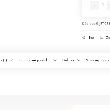
Kód zboží:
JET03
Tisk
Ze
y (1)
Hodnocení produktu
Diskuze
Související pro