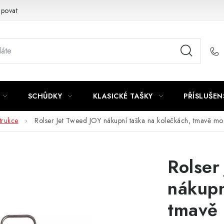
upovat
SCHŮDKY
KLASICKÉ TAŠKY
PŘÍSLUŠEN
trukce
Rolser Jet Tweed JOY nákupní taška na kolečkách, tmavě m
Rolser
nákupn
tmavě