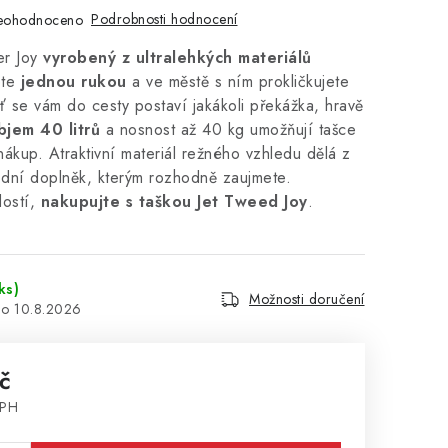
Podrobnosti hodnocení
eohodnoceno
r Joy
vyrobený z ultralehkých materiálů
te
jednou rukou
a ve městě s ním prokličkujete
ť se vám do cesty postaví jakákoli překážka, hravě
jem 40 litrů
a nosnost až 40 kg umožňují tašce
 nákup. Atraktivní materiál režného vzhledu dělá z
ódní doplněk, kterým rozhodně zaujmete.
dostí,
nakupujte s taškou Jet Tweed Joy
.
ks)
Možnosti doručení
10.8.2026
č
DPH
: