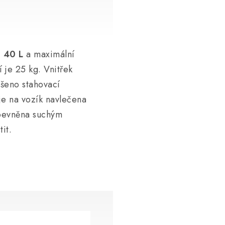
 40 L
a maximální
 je 25 kg. Vnitřek
řešeno stahovací
 je na vozík navlečena
řipevněna suchým
tit.