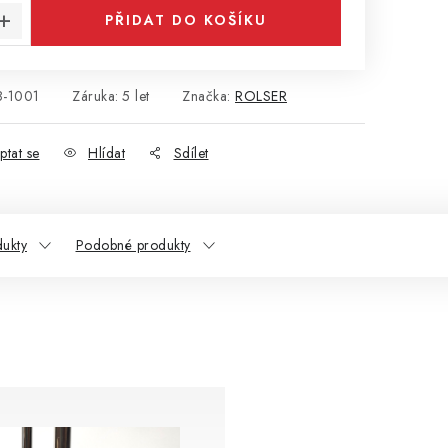
PŘIDAT DO KOŠÍKU
8-1001
Záruka
:
5 let
Značka:
ROLSER
ptat se
Hlídat
Sdílet
dukty
Podobné produkty