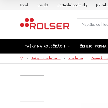
Přejít
Úvod
Kontakt
Obchodní podmínky
Jak nak
na
obsah
TAŠKY NA KOLEČKÁCH
ŽEHLICÍ PRKNA
Domů
Tašky na kolečkách
2 kolečka
Pevná kons