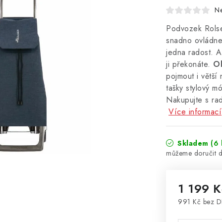
N
Podvozek Rolse
snadno ovládne
jedna radost. A
ji překonáte.
Ob
pojmout i větší
tašky stylový m
Nakupujte s ra
Více informací
Skladem
(6 
1 199 K
991 Kč bez 
Měrná cena