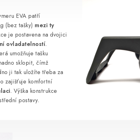
lymeru EVA patří
kg (bez tašky)
mezi ty
kce je postavena na dvojici
ní ovladatelností
.
erá umožňuje tašku
nadno sklopit, čímž
no ji tak uložíte třeba za
o zajišťuje komfortní
laci
. Výška konstrukce
střední postavy.