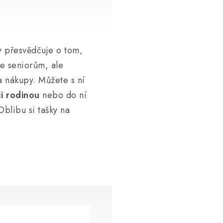
ny přesvědčuje o tom,
ze seniorům, ale
a nákupy. Můžete s ní
či rodinou
nebo do ní
Oblibu si tašky na