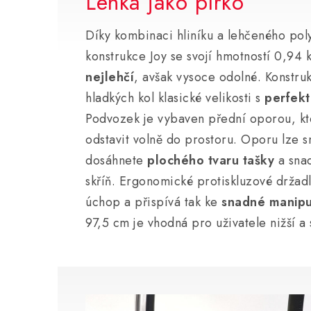
Lehká jako pírko
Díky kombinaci hliníku a lehčeného po
konstrukce Joy se svojí hmotností 0,94 
nejlehčí
, avšak vysoce odolné. Konstru
hladkých kol klasické velikosti s
perfekt
Podvozek je vybaven přední oporou, kt
odstavit volně do prostoru. Oporu lze s
dosáhnete
plochého tvaru tašky
a snad
skříň. Ergonomické protiskluzové držadl
úchop a přispívá tak ke
snadné manipu
97,5 cm je vhodná pro uživatele nižší a 