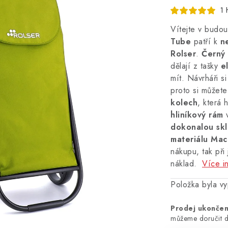
1 
Vítejte v budo
Tube
patří k
n
Rolser
.
Černý
dělají z tašky
e
mít. Návrháři si
proto si můžete
kolech
, která 
hliníkový rám
v
dokonalou skl
materiálu Mac
nákupu, tak při 
náklad.
Více i
Položka byla 
Prodej ukonče