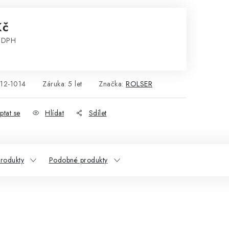
Kč
z DPH
:
2-1014
Záruka
:
5 let
Značka:
ROLSER
ptat se
Hlídat
Sdílet
produkty
Podobné produkty