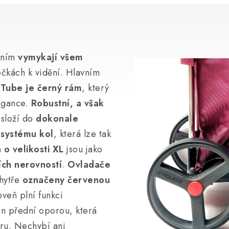
áním
vymykají všem
lečkách k vidění. Hlavním
 Tube je černý rám
, který
egance.
Robustní, a však
složí do
dokonale
 systému kol
, která lze tak
 o velikosti XL
jsou jako
ích nerovností
.
Ovladače
chytře
označeny červenou
oveň plní funkci
n přední oporou, která
oru. Nechybí ani