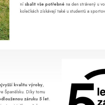
ní
sbalit vše potřebné
na den strávený u vo
kolečkách získávají také u studentů a sporto
jvyšší kvalitu výroby
,
ve Španělsku. Díky tomu
odlouženou záruku 5 let
.