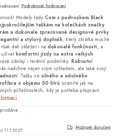
Podrobnosti hodnocení
hodnocení
ucnosti! Modely řady
Com s podvozkem Black
ejpokročilejším taškám na kolečkách značky
 rám a dokonale zpracované designové prvky
legantní a stylový doplněk
, který zkrátka musíte
 však dali záležet i na
dokonalé funkčnosti
, a
 užívat
komfortní jízdy na extra velkých
hravě zdolají i terénní podmínky.
Robustní
ás nadchne nejen svým vzhledem, ale také svojí
adností
. Tašku ze
silného a odolného
rofibra o objemu 50 litrů
oceníte jak na
jiných příležitostech, kdy je potřeba přepravit
nformací
vyprodána…
n
Možnosti doručení
11.1.2027