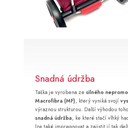
Snadná údržba
Taška je vyrobena ze
silného nepromo
Macrofibra (MF)
, který vyniká svojí
vy
výraznou strukturou. Další výhodou toho
snadná údržba
, ke které stačí vlhký h
lze také impregnovat a zajistit jí tak del