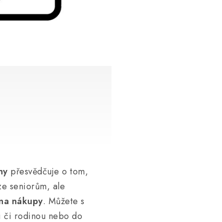
gny
přesvědčuje o tom,
e seniorům, ale
 na nákupy
. Můžete s
i či rodinou nebo do