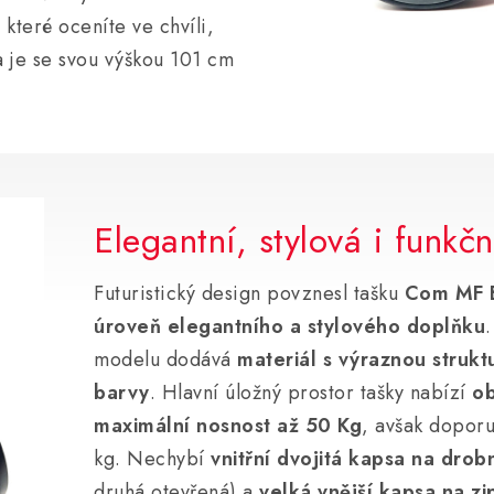
, které oceníte ve chvíli,
a je se svou výškou 101 cm
Elegantní, stylová i funkčn
Futuristický design povznesl tašku
Com MF B
úroveň elegantního a stylového doplňku
modelu dodává
materiál s výraznou struk
barvy
. Hlavní úložný prostor tašky nabízí
ob
maximální nosnost až 50 Kg
, avšak doporu
kg. Nechybí
vnitřní dvojitá kapsa na drob
druhá otevřená) a
velká vnější kapsa na zi