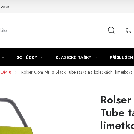
upovat
SCHŮDKY
KLASICKÉ TAŠKY
PŘÍSLUŠEN
OM 8
Rolser Com MF 8 Black Tube taška na kolečkách, limetková
Rolser
Tube t
limetk