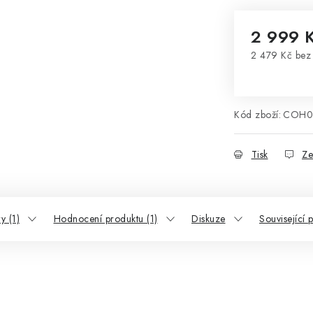
2 999 
2 479 Kč be
Měrná cena
Kód zboží:
COH01
Tisk
Ze
y (1)
Hodnocení produktu (1)
Diskuze
Související 