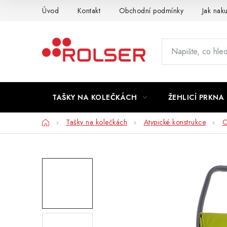
Přejít
Úvod
Kontakt
Obchodní podmínky
Jak nak
na
obsah
TAŠKY NA KOLEČKÁCH
ŽEHLICÍ PRKNA
Domů
Tašky na kolečkách
Atypické konstrukce
C