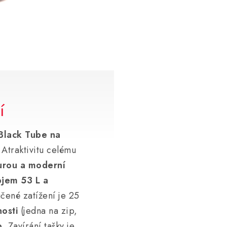
í
lack Tube na
. Atraktivitu celému
turou a moderní
jem 53 L a
čené zatížení je 25
nosti
(jedna na zip,
p
. Zavírání tašky je