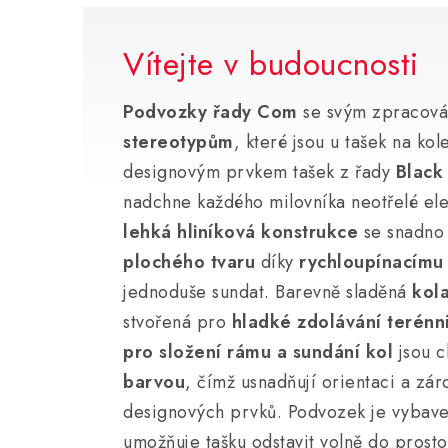
Vítejte v budoucnosti
Podvozky řady Com
se svým zpracov
stereotypům
, které jsou u tašek na ko
designovým prvkem tašek z řady
Black
nadchne každého milovníka neotřelé el
lehká hliníková konstrukce
se snadno 
plochého tvaru
díky
rychloupínacímu
jednoduše sundat. Barevně sladěná
kola
stvořená pro
hladké zdolávání terénn
pro složení rámu a sundání kol
jsou 
barvou
, čímž usnadňují orientaci a zár
designových prvků. Podvozek je vybave
umožňuje tašku odstavit volně do prost