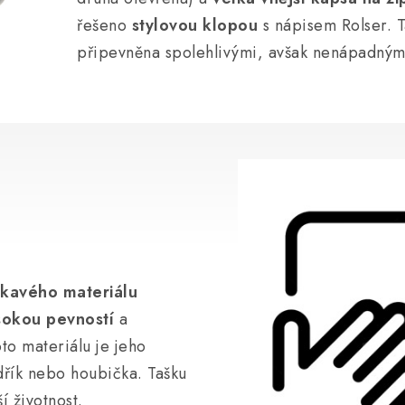
řešeno
stylovou klopou
s nápisem Rolser. T
připevněna spolehlivými, avšak nenápadnými
kavého materiálu
sokou pevností
a
to materiálu je jeho
adřík nebo houbička. Tašku
ší životnost.