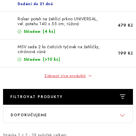
Dodání do 21 dnů
Rolser potah na žehlící prkno UNIVERSAL,
vel. potahu 140 x 55 cm, růžový
479 Kč
(4 ks)
Skladem
MSV sada 2 ks čistících tyčinek na žehličky,
citrónová vůně
199 Kč
(>10 ks)
Skladem
Zobrazit více produktů
FILTROVAT PRODUKTY
V
Ř
DOPORUČUJEME
ý
a
p
z
Stránka
2
z
2
-
39
položek celkem