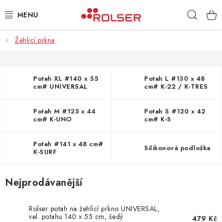
Přejít
Hleda
na
obsah
Žehlicí prkna
TAŠKY NA KOLEČKÁCH
ŽEHLICÍ PRKNA
Potah XL #140 x 55
Potah L #130 x 48
cm# UNIVERSAL
cm# K-22 / K-TRES
SCHŮDKY
Potah M #125 x 44
Potah S #120 x 42
KLASICKÉ TAŠKY
cm# K-UNO
cm# K-S
Potah #141 x 48 cm#
PŘÍSLUŠENSTVÍ
Silikonová podložka
K-SURF
Úvod
Kontakt
Obchodní podmínky
Jak nakupovat
Nejprodávanější
Rolser potah na žehlící prkno UNIVERSAL,
vel. potahu 140 x 55 cm, šedý
479 Kč