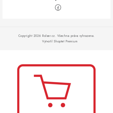
Z
á
p
Copyright 2026
Rolser.cz
. Všechna práva vyhrazena.
a
Vytvořil Shoptet Premium
t
í