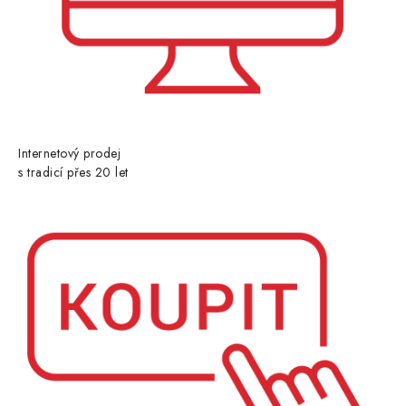
Internetový prodej
s tradicí přes 20 let