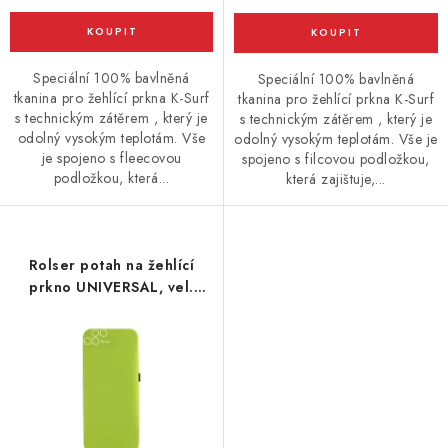
Speciální 100% bavlněná
Speciální 100% bavlněná
tkanina pro žehlící prkna K-Surf
tkanina pro žehlící prkna K-Surf
s technickým zátěrem , který je
s technickým zátěrem , který je
odolný vysokým teplotám. Vše
odolný vysokým teplotám. Vše je
je spojeno s fleecovou
spojeno s filcovou podložkou,
podložkou, která...
která zajištuje,...
Rolser potah na žehlící
prkno UNIVERSAL, vel.
potahu 140 x 55 cm,
limetkový