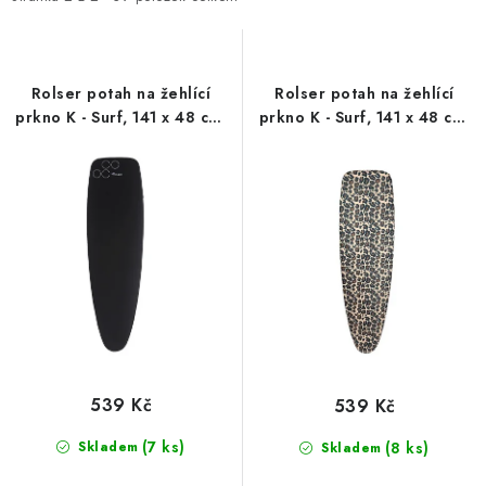
i
e
s
n
p
í
r
p
Rolser potah na žehlící
Rolser potah na žehlící
o
r
prkno K - Surf, 141 x 48 cm,
prkno K - Surf, 141 x 48 cm,
černý
leopardí vzor
d
o
u
d
k
u
t
k
ů
t
ů
539 Kč
539 Kč
(7 ks)
Skladem
(8 ks)
Skladem