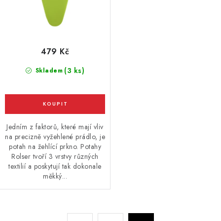
479 Kč
(3 ks)
Skladem
Jedním z faktorů, které mají vliv
na precizně vyžehlené prádlo, je
potah na žehlící prkno. Potahy
Rolser tvoří 3 vrstvy různých
textilií a poskytují tak dokonale
měkký...
O
S