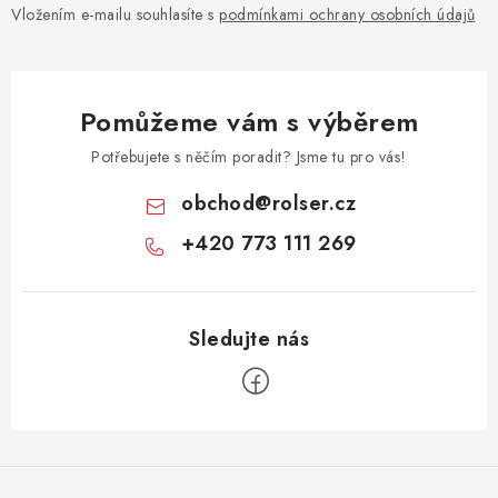
Vložením e-mailu souhlasíte s
podmínkami ochrany osobních údajů
Pomůžeme vám s výběrem
Potřebujete s něčím poradit? Jsme tu pro vás!
obchod
@
rolser.cz
+420 773 111 269
Z
á