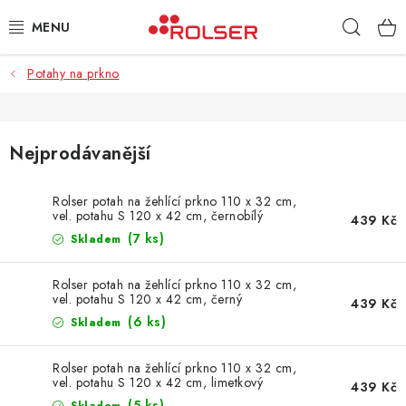
Přejít
Hleda
na
obsah
Potahy na prkno
TAŠKY NA KOLEČKÁCH
ŽEHLICÍ PRKNA
Nejprodávanější
SCHŮDKY
Rolser potah na žehlící prkno 110 x 32 cm,
vel. potahu S 120 x 42 cm, černobílý
KLASICKÉ TAŠKY
439 Kč
(7 ks)
Skladem
PŘÍSLUŠENSTVÍ
Rolser potah na žehlící prkno 110 x 32 cm,
vel. potahu S 120 x 42 cm, černý
439 Kč
Úvod
Kontakt
Obchodní podmínky
Jak nakupovat
(6 ks)
Skladem
Rolser potah na žehlící prkno 110 x 32 cm,
vel. potahu S 120 x 42 cm, limetkový
439 Kč
(5 ks)