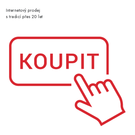
Internetový prodej
s tradicí přes 20 let