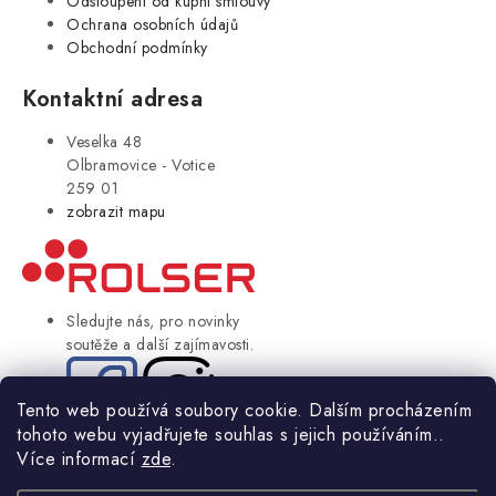
Odstoupení od kupní smlouvy
Ochrana osobních údajů
Obchodní podmínky
Kontaktní adresa
Veselka 48
Olbramovice - Votice
259 01
zobrazit mapu
Sledujte nás, pro novinky
soutěže a další zajímavosti.
Tento web používá soubory cookie. Dalším procházením
tohoto webu vyjadřujete souhlas s jejich používáním..
© Copyright 2004-2024 Rolser.cz | webdesign
2bcreative.cz
Více informací
zde
.
NIKARO, s.r.o.
- Rolser.cz, Veselka 48, 259 01 Olbramovice - Votice,