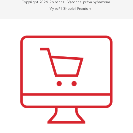
p
Copyright 2026
Rolser.cz
. Všechna práva vyhrazena.
a
Vytvořil Shoptet Premium
t
í