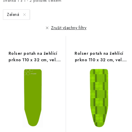
i
e
Stránka
1
z
1
-
2
položek celkem
s
n
Zelená
p
í
r
p
Zrušit všechny filtry
o
r
d
o
u
d
Rolser potah na žehlící
Rolser potah na žehlící
k
u
prkno 110 x 32 cm, vel.
prkno 110 x 32 cm, vel.
t
k
potahu S 120 x 42 cm,
potahu S 120 x 42 cm,
limetkový
limetkový
ů
t
ů