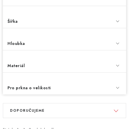
Šířka
Hloubka
Materiál
Pro prkna o velikosti
V
Ř
DOPORUČUJEME
ý
a
p
z