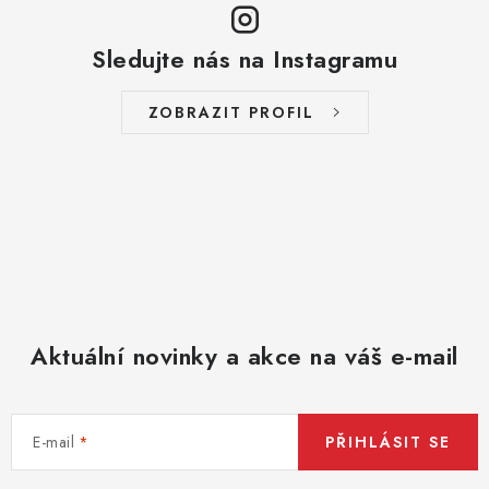
d
a
Sledujte nás na Instagramu
c
í
ZOBRAZIT PROFIL
p
r
v
k
y
v
ý
p
Aktuální novinky a akce na váš e-mail
i
s
u
E-mail
PŘIHLÁSIT SE