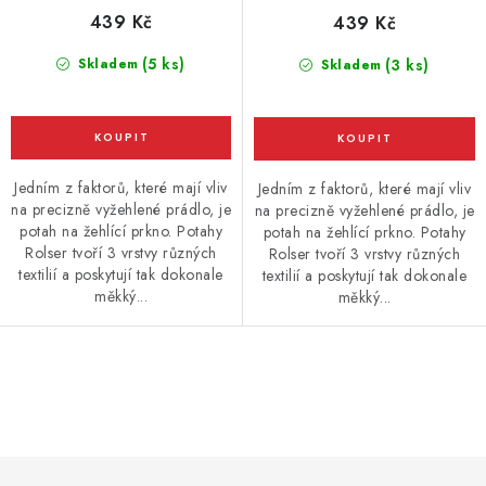
439 Kč
439 Kč
(5 ks)
Skladem
(3 ks)
Skladem
Jedním z faktorů, které mají vliv
Jedním z faktorů, které mají vliv
na precizně vyžehlené prádlo, je
na precizně vyžehlené prádlo, je
potah na žehlící prkno. Potahy
potah na žehlící prkno. Potahy
Rolser tvoří 3 vrstvy různých
Rolser tvoří 3 vrstvy různých
textilií a poskytují tak dokonale
textilií a poskytují tak dokonale
měkký...
měkký...
O
v
l
á