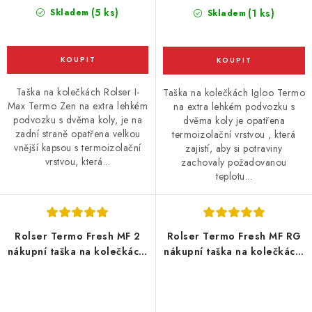
(5 ks)
Skladem
(1 ks)
Skladem
Taška na kolečkách Rolser I-
Taška na kolečkách Igloo Termo
Max Termo Zen na extra lehkém
na extra lehkém podvozku s
podvozku s dvěma koly, je na
dvěma koly je opatřena
zadní straně opatřena velkou
termoizolační vrstvou , která
vnější kapsou s termoizolační
zajistí, aby si potraviny
vrstvou, která...
zachovaly požadovanou
teplotu...
Rolser Termo Fresh MF 2
Rolser Termo Fresh MF RG
nákupní taška na kolečkách,
nákupní taška na kolečkách,
tmavě šedá
bordó