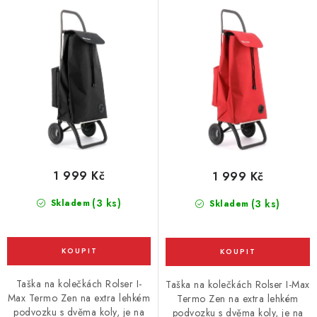
t
k
černá
červená
ů
t
ů
1 999 Kč
1 999 Kč
(3 ks)
Skladem
(3 ks)
Skladem
Taška na kolečkách Rolser I-
Taška na kolečkách Rolser I-Max
Max Termo Zen na extra lehkém
Termo Zen na extra lehkém
podvozku s dvěma koly, je na
podvozku s dvěma koly, je na