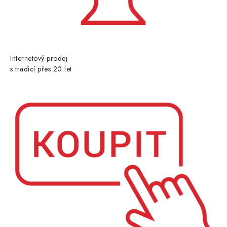
Internetový prodej
s tradicí přes 20 let