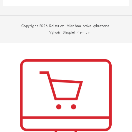
Z
á
p
Copyright 2026
Rolser.cz
. Všechna práva vyhrazena.
a
Vytvořil Shoptet Premium
t
í