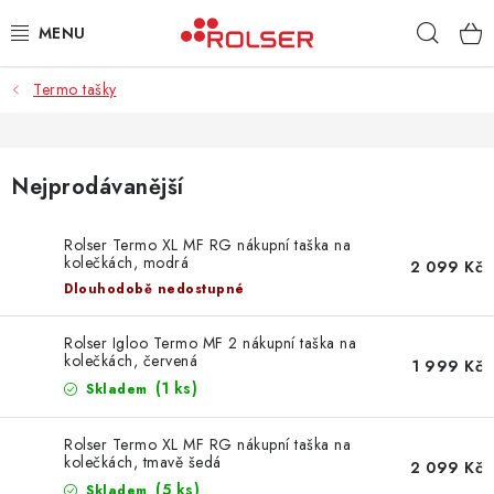
Přejít
Hleda
na
obsah
Termo tašky
TAŠKY NA KOLEČKÁCH
ŽEHLICÍ PRKNA
Nejprodávanější
SCHŮDKY
Rolser Termo XL MF RG nákupní taška na
kolečkách, modrá
KLASICKÉ TAŠKY
2 099 Kč
Dlouhodobě nedostupné
PŘÍSLUŠENSTVÍ
Rolser Igloo Termo MF 2 nákupní taška na
kolečkách, červená
1 999 Kč
Úvod
Kontakt
Obchodní podmínky
Jak nakupovat
(1 ks)
Skladem
Rolser Termo XL MF RG nákupní taška na
kolečkách, tmavě šedá
2 099 Kč
(5 ks)
Skladem