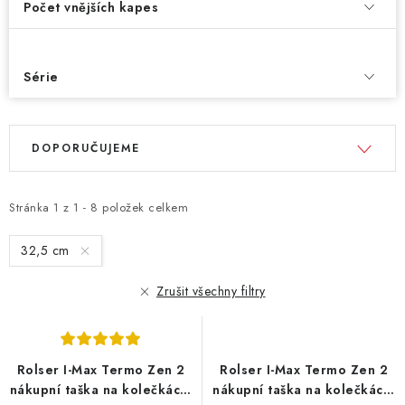
Počet vnějších kapes
Série
V
Ř
DOPORUČUJEME
ý
a
p
z
i
e
Stránka
1
z
1
-
8
položek celkem
s
n
32,5 cm
p
í
r
p
Zrušit všechny filtry
o
r
d
o
u
d
Rolser I-Max Termo Zen 2
Rolser I-Max Termo Zen 2
k
u
nákupní taška na kolečkách,
nákupní taška na kolečkách,