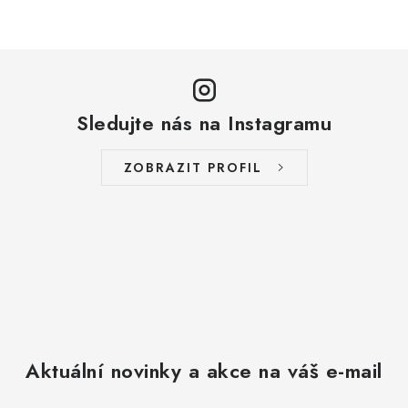
p
r
v
k
y
Sledujte nás na Instagramu
v
ý
ZOBRAZIT PROFIL
p
i
s
u
Aktuální novinky a akce na váš e-mail