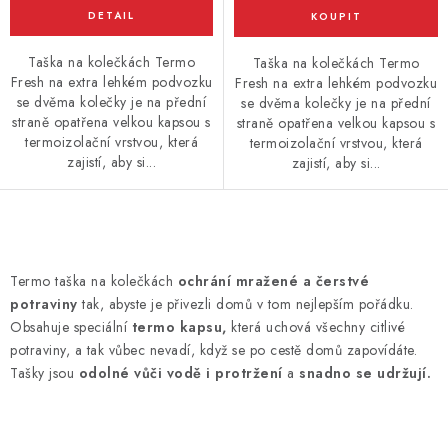
Taška na kolečkách Termo
Taška na kolečkách Termo
Fresh na extra lehkém podvozku
Fresh na extra lehkém podvozku
se dvěma kolečky je na přední
se dvěma kolečky je na přední
straně opatřena velkou kapsou s
straně opatřena velkou kapsou s
termoizolační vrstvou, která
termoizolační vrstvou, která
zajistí, aby si...
zajistí, aby si...
O
v
Termo taška na kolečkách
ochrání mražené a čerstvé
l
potraviny
tak, abyste je přivezli domů v tom nejlepším pořádku.
á
Obsahuje speciální
termo kapsu,
která uchová všechny citlivé
d
potraviny, a tak vůbec nevadí, když se po cestě domů zapovídáte.
Tašky jsou
odolné vůči vodě i protržení
a
snadno se udržují.
a
c
í