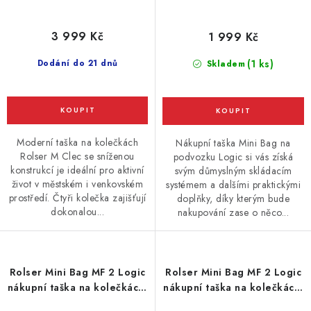
3 999 Kč
1 999 Kč
Dodání do 21 dnů
(1 ks)
Skladem
Moderní taška na kolečkách
Nákupní taška Mini Bag na
Rolser M Clec se sníženou
podvozku Logic si vás získá
konstrukcí je ideální pro aktivní
svým důmyslným skládacím
život v městském i venkovském
systémem a dalšími praktickými
prostředí. Čtyři kolečka zajišťují
doplňky, díky kterým bude
dokonalou...
nakupování zase o něco...
Rolser Mini Bag MF 2 Logic
Rolser Mini Bag MF 2 Logic
nákupní taška na kolečkách,
nákupní taška na kolečkách,
korálová
světlá modrá