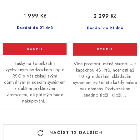
1 999 Kč
2 299 Kč
Dodání do 21 dnů
Dodání do 21 dnů
Tašky na kolečkách s
Více prostoru, méně starostí – s
vychytaným podvozkem Logic
kapacitou 43 litrů, nosností až
RSG si vás získají svým
40 kg a duálním skládacím
důmyslným skládacím systémem
systémem zvládnete každý nákup
a dalšími praktickými
bez námahy. Podvozek se
vlastnostmi, díky kterým bude
snadno složí i uloží,...
nakupování...
O
NAČÍST 12 DALŠÍCH
v