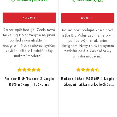
(>10 ks)
Skladem
(6 ks)
Skladem
Rolser opět boduje! Zcela nová
Rolser opět boduje! Zcela nová
taška Big Polar zaujme na první
taška Big Polar zaujme na první
pohled svým atraktivním
pohled svým atraktivním
designem. Nový rolovací systém
designem. Nový rolovací systém
zavírání dělá z klasické tašky
zavírání dělá z klasické tašky
unikátní moderní...
unikátní moderní...
Rolser BIG Tweed 2 Logic
Rolser I-Max 955 MF 4 Logic
RSG nákupní taška na
nákupní taška na kolečkách,
velkých kolečkách, černá
černá