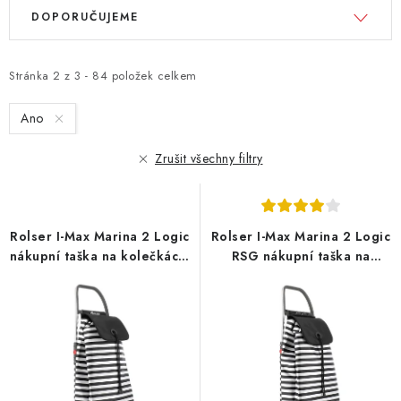
V
Ř
DOPORUČUJEME
ý
a
p
z
i
e
Stránka
2
z
3
-
84
položek celkem
s
n
Ano
p
í
r
p
Zrušit všechny filtry
o
r
d
o
u
d
Rolser I-Max Marina 2 Logic
Rolser I-Max Marina 2 Logic
k
u
nákupní taška na kolečkách,
RSG nákupní taška na
t
k
černo-bílá
kolečkách, černo-bílá
ů
t
ů