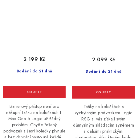
2 199 Kč
2 099 Kč
Dodání do 21 dnů
Dodání do 21 dnů
Barierový přístup není pro
Tašky na kolečkách s
nákupní tašku na kolečkách I-
vychytaným podvozkem Logic
Max Ona 6 Logic už žádný
RSG si vás získají svým
problém. Chytře řešený
důmyslným skládacím systémem
podvozek s šesti kolečky plynule
a dalšími praktickými
a bez drncání vystoupá každé...
vlastnostmi, díky kterým bude