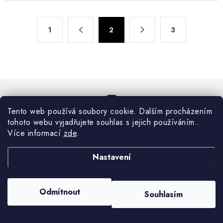
l
á
S
d
1
2
3
t
a
r
c
á
n
í
k
p
o
r
v
v
Tento web používá soubory cookie. Dalším procházením
á
Sledujte nás na Instagramu
k
tohoto webu vyjadřujete souhlas s jejich používáním..
n
Více informací
zde
.
y
í
ZOBRAZIT PROFIL
v
Nastavení
ý
p
i
Odmítnout
Souhlasím
s
u