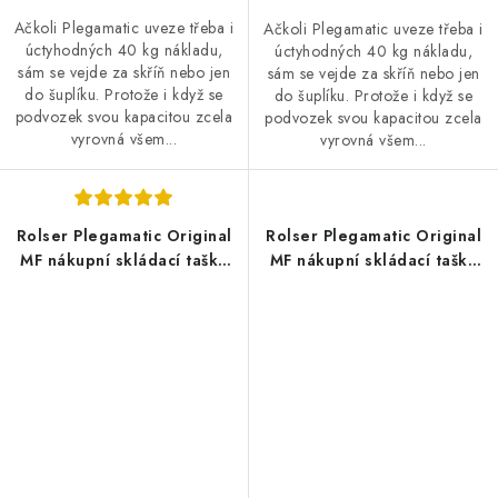
Ačkoli Plegamatic uveze třeba i
Ačkoli Plegamatic uveze třeba i
úctyhodných 40 kg nákladu,
úctyhodných 40 kg nákladu,
sám se vejde za skříň nebo jen
sám se vejde za skříň nebo jen
do šuplíku. Protože i když se
do šuplíku. Protože i když se
podvozek svou kapacitou zcela
podvozek svou kapacitou zcela
vyrovná všem...
vyrovná všem...
Rolser Plegamatic Original
Rolser Plegamatic Original
MF nákupní skládací taška
MF nákupní skládací taška
na kolečkách, tmavě šedá
na kolečkách, zelená khaki