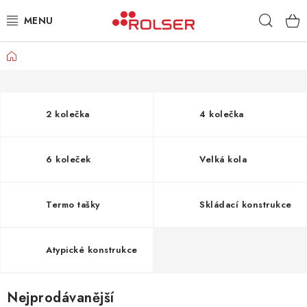
Přejít
Hleda
na
obsah
Domů
TAŠKY NA KOLEČKÁCH
ŽEHLICÍ PRKNA
2 kolečka
4 kolečka
SCHŮDKY
6 koleček
Velká kola
KLASICKÉ TAŠKY
PŘÍSLUŠENSTVÍ
Termo tašky
Skládací konstrukce
Úvod
Kontakt
Obchodní podmínky
Jak nakupovat
Atypické konstrukce
Nejprodávanější