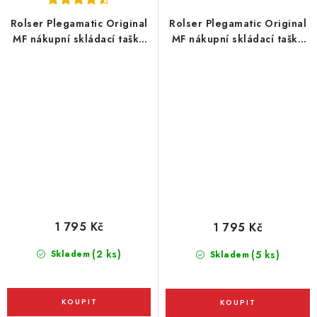
Rolser Plegamatic Original
Rolser Plegamatic Original
MF nákupní skládací taška
MF nákupní skládací taška
na kolečkách, bordó
na kolečkách, oranžová
1 795 Kč
1 795 Kč
(2 ks)
Skladem
(5 ks)
Skladem