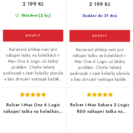
2 199 Kč
2 199 Kč
(2 ks)
Skladem
Dodání do 21 dnů
Barierový přístup není pro
Barierový přístup není pro
nákupní tašku na kolečkách I-
nákupní tašku na kolečkách I-
Max Ona 6 Logic už žádný
Max Ona 6 Logic už žádný
problém. Chytře řešený
problém. Chytře řešený
podvozek s šesti kolečky plynule
podvozek s šesti kolečky plynule
a bez drncání vystoupá každé...
a bez drncání vystoupá každé...
Rolser I-Max Ona 6 Logic
Rolser I-Max Sahara 2 Logic
nákupní taška na kolečkách,
RSG nákupní taška na
modrá
kolečkách, khaki