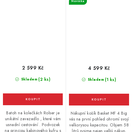
Novinka
oranžová
2 599 Kč
4 599 Kč
(2 ks)
Skladem
(1 ks)
Skladem
Batoh na kolečkách Rolser je
Nákupní košík Basket MF 4 Big
unikátní zavazadlo , které vám
vás na první pohled ohromí svojí
usnadní cestování . Podvozek
velkorysou kapacitou. Objem 58
na principu kabinového kufru s
litrů pojme nejen velký nákup,