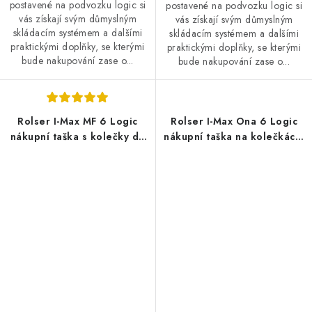
postavené na podvozku logic si
postavené na podvozku logic si
vás získají svým důmyslným
vás získají svým důmyslným
skládacím systémem a dalšími
skládacím systémem a dalšími
praktickými doplňky, se kterými
praktickými doplňky, se kterými
bude nakupování zase o...
bude nakupování zase o...
Rolser I-Max MF 6 Logic
Rolser I-Max Ona 6 Logic
nákupní taška s kolečky do
nákupní taška na kolečkách,
schodů, červená
limetková