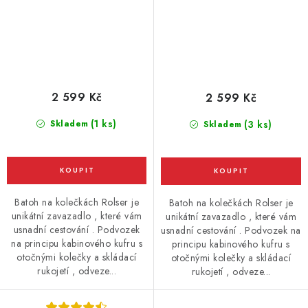
2 599 Kč
2 599 Kč
(1 ks)
Skladem
(3 ks)
Skladem
Batoh na kolečkách Rolser je
Batoh na kolečkách Rolser je
unikátní zavazadlo , které vám
unikátní zavazadlo , které vám
usnadní cestování . Podvozek
usnadní cestování . Podvozek na
na principu kabinového kufru s
principu kabinového kufru s
otočnými kolečky a skládací
otočnými kolečky a skládací
rukojetí , odveze...
rukojetí , odveze...