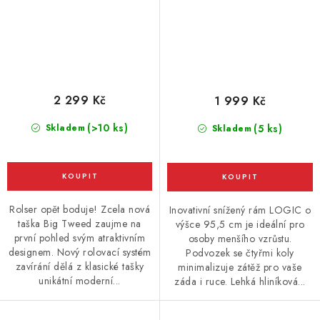
2 299 Kč
1 999 Kč
(>10 ks)
Skladem
(5 ks)
Skladem
Rolser opět boduje! Zcela nová
Inovativní snížený rám LOGIC o
taška Big Tweed zaujme na
výšce 95,5 cm je ideální pro
první pohled svým atraktivním
osoby menšího vzrůstu.
designem. Nový rolovací systém
Podvozek se čtyřmi koly
zavírání dělá z klasické tašky
minimalizuje zátěž pro vaše
unikátní moderní...
záda i ruce. Lehká hliníková...