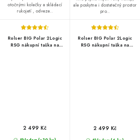
otočnými kolečky a skládací
ale poskytne i dostatečný prostor
rukojetí , odveze...
pro...
Rolser BIG Polar 2Logic
Rolser BIG Polar 2Logic
RSG nákupní taška na
RSG nákupní taška na
velkých kolečkách, černá
velkých kolečkách, Marino -
modrá
2 499 Kč
2 499 Kč