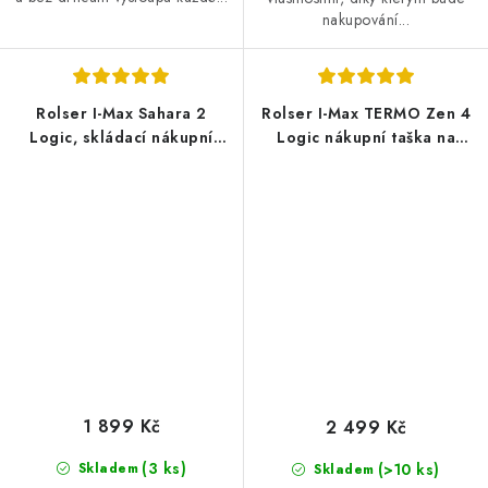
nakupování...
Rolser I-Max Sahara 2
Rolser I-Max TERMO Zen 4
Logic, skládací nákupní
Logic nákupní taška na
taška na kolečkách, khaki-
kolečkách, černá
černá
1 899 Kč
2 499 Kč
(3 ks)
Skladem
(>10 ks)
Skladem