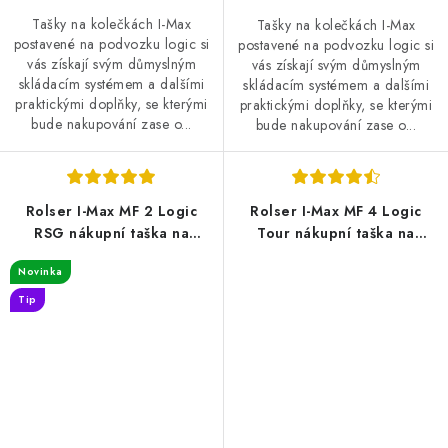
Tašky na kolečkách I-Max
Tašky na kolečkách I-Max
postavené na podvozku logic si
postavené na podvozku logic si
vás získají svým důmyslným
vás získají svým důmyslným
skládacím systémem a dalšími
skládacím systémem a dalšími
praktickými doplňky, se kterými
praktickými doplňky, se kterými
bude nakupování zase o...
bude nakupování zase o...
Rolser I-Max MF 2 Logic
Rolser I-Max MF 4 Logic
RSG nákupní taška na
Tour nákupní taška na
velkých kolečkách,
kolečkách, černá
Novinka
tyrkysová
Tip