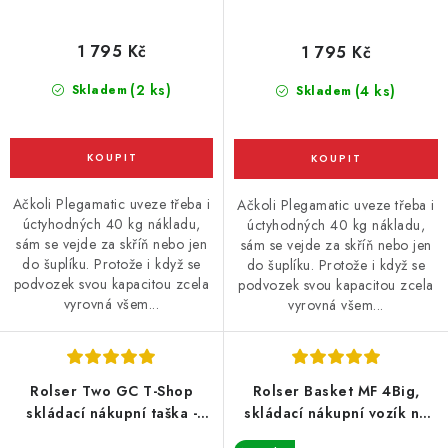
1 795 Kč
1 795 Kč
(2 ks)
Skladem
(4 ks)
Skladem
Ačkoli Plegamatic uveze třeba i
Ačkoli Plegamatic uveze třeba i
úctyhodných 40 kg nákladu,
úctyhodných 40 kg nákladu,
sám se vejde za skříň nebo jen
sám se vejde za skříň nebo jen
do šuplíku. Protože i když se
do šuplíku. Protože i když se
podvozek svou kapacitou zcela
podvozek svou kapacitou zcela
vyrovná všem...
vyrovná všem...
Rolser Two GC T-Shop
Rolser Basket MF 4Big,
skládací nákupní taška -
skládací nákupní vozík na
batoh na kolečkách,
kolečkách, černý