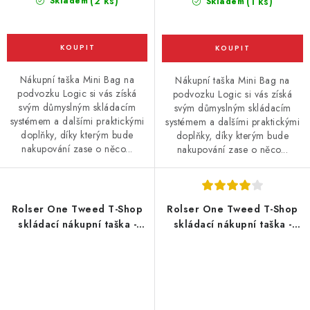
(2 ks)
Skladem
(1 ks)
Skladem
Nákupní taška Mini Bag na
Nákupní taška Mini Bag na
podvozku Logic si vás získá
podvozku Logic si vás získá
svým důmyslným skládacím
svým důmyslným skládacím
systémem a dalšími praktickými
systémem a dalšími praktickými
doplňky, díky kterým bude
doplňky, díky kterým bude
nakupování zase o něco...
nakupování zase o něco...
Rolser One Tweed T-Shop
Rolser One Tweed T-Shop
skládací nákupní taška -
skládací nákupní taška -
batoh na kolečkách, černý
batoh na kolečkách, šedý