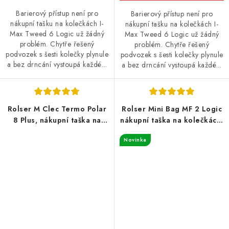
Barierový přístup není pro
Barierový přístup není pro
nákupní tašku na kolečkách I-
nákupní tašku na kolečkách I-
Max Tweed 6 Logic už žádný
Max Tweed 6 Logic už žádný
problém. Chytře řešený
problém. Chytře řešený
podvozek s šesti kolečky plynule
podvozek s šesti kolečky plynule
a bez drncání vystoupá každé...
a bez drncání vystoupá každé...
Rolser M Clec Termo Polar
Rolser Mini Bag MF 2 Logic
8 Plus, nákupní taška na
nákupní taška na kolečkách,
kolečkách, modrá
bordó
Novinka