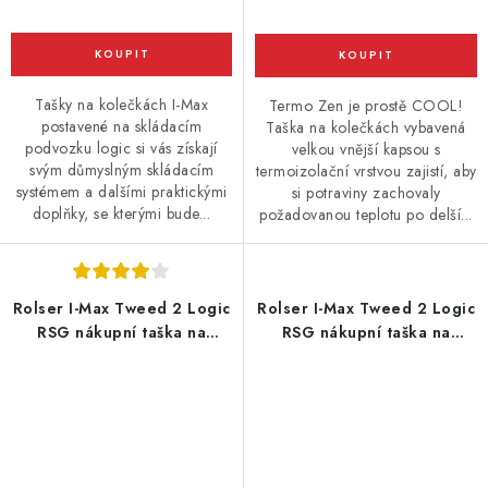
Tašky na kolečkách I-Max
Termo Zen je prostě COOL!
postavené na skládacím
Taška na kolečkách vybavená
podvozku logic si vás získají
velkou vnější kapsou s
svým důmyslným skládacím
termoizolační vrstvou zajistí, aby
systémem a dalšími praktickými
si potraviny zachovaly
doplňky, se kterými bude...
požadovanou teplotu po delší...
Rolser I-Max Tweed 2 Logic
Rolser I-Max Tweed 2 Logic
RSG nákupní taška na
RSG nákupní taška na
velkých kolečkách, černá
velkých kolečkách, modrá