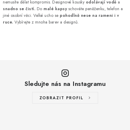
l
nemusíte dělat kompromis. Designové kousky
odolávají vodě
a
á
snadno se čistí.
Do
malé kapsy
schováte peněženku, telefon a
d
jiné osobní věci. Velké ucho se
pohodlně nese na rameni i v
ruce.
Vybírejte z mnoha barev a designů.
a
c
í
p
r
v
k
y
Sledujte nás na Instagramu
v
ý
p
ZOBRAZIT PROFIL
i
s
u