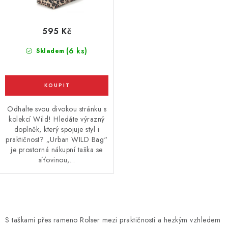
595 Kč
(6 ks)
Skladem
Odhalte svou divokou stránku s
kolekcí Wild! Hledáte výrazný
doplněk, který spojuje styl i
praktičnost? „Urban WILD Bag“
je prostorná nákupní taška se
síťovinou,...
O
v
S taškami přes rameno Rolser mezi praktičností a hezkým vzhledem