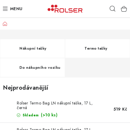
Přejít
Hleda
na
obsah
Domů
TAŠKY NA KOLEČKÁCH
ŽEHLICÍ PRKNA
Nákupní tašky
Termo tašky
SCHŮDKY
Do nákupního vozíku
KLASICKÉ TAŠKY
PŘÍSLUŠENSTVÍ
Nejprodávanější
Úvod
Kontakt
Obchodní podmínky
Jak nakupovat
Rolser Termo Bag LN nákupní taška, 17 L,
černá
519 Kč
(>10 ks)
Skladem
Rolser Termo Bag LN nákupní taška, 17 L,