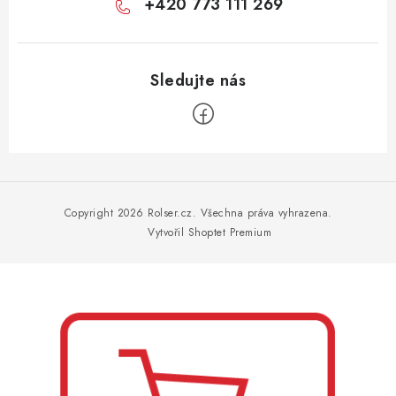
+420 773 111 269
Z
á
p
Copyright 2026
Rolser.cz
. Všechna práva vyhrazena.
a
Vytvořil Shoptet Premium
t
í