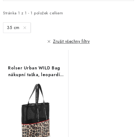
p
z
i
e
Stránka
1
z
1
-
1
položek celkem
s
n
35 cm
p
í
r
p
Zrušit všechny filtry
o
r
d
o
u
d
Rolser Urban WILD Bag
k
u
nákupní taška, leopardí
t
k
vzor, 30 l
ů
t
ů