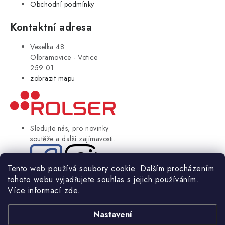
Obchodní podmínky
Kontaktní adresa
Veselka 48
Olbramovice - Votice
259 01
zobrazit mapu
Sledujte nás, pro novinky
soutěže a další zajímavosti.
Tento web používá soubory cookie. Dalším procházením
tohoto webu vyjadřujete souhlas s jejich používáním..
© Copyright 2004-2024 Rolser.cz | webdesign
2bcreative.cz
Více informací
zde
.
NIKARO, s.r.o.
- Rolser.cz, Veselka 48, 259 01 Olbramovice - Votice,
ČESKÁ REPUBLIKA
Nastavení