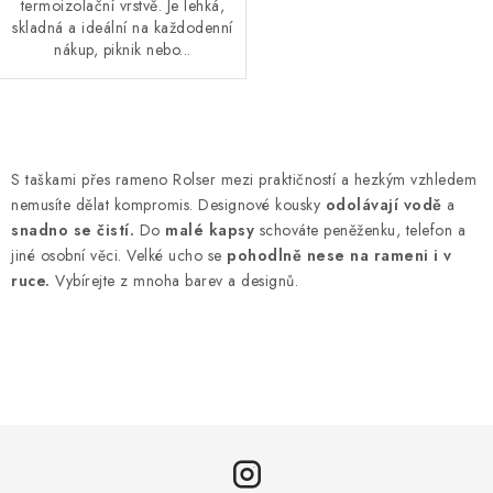
termoizolační vrstvě. Je lehká,
skladná a ideální na každodenní
nákup, piknik nebo...
O
v
S taškami přes rameno Rolser mezi praktičností a hezkým vzhledem
l
nemusíte dělat kompromis. Designové kousky
odolávají vodě
a
á
snadno se čistí.
Do
malé kapsy
schováte peněženku, telefon a
d
jiné osobní věci. Velké ucho se
pohodlně nese na rameni i v
ruce.
Vybírejte z mnoha barev a designů.
a
c
í
p
r
v
k
y