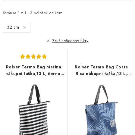
p
z
i
e
Stránka
1
z
1
-
3
položek celkem
s
n
32 cm
p
í
r
p
Zrušit všechny filtry
o
r
d
o
u
d
Rolser Termo Bag Marina
Rolser Termo Bag Costa
k
u
nákupní taška,13 L, černo-
Rica nákupní taška,13 L,
t
k
bílá
modrá
ů
t
ů