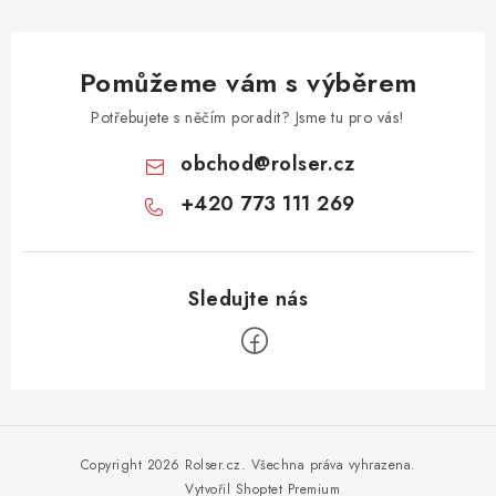
Pomůžeme vám s výběrem
Potřebujete s něčím poradit? Jsme tu pro vás!
obchod
@
rolser.cz
+420 773 111 269
Z
á
p
Copyright 2026
Rolser.cz
. Všechna práva vyhrazena.
Vytvořil Shoptet Premium