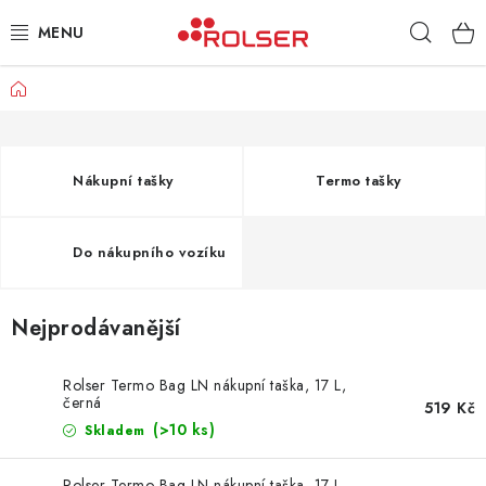
Přejít
Hleda
na
obsah
Domů
TAŠKY NA KOLEČKÁCH
ŽEHLICÍ PRKNA
Nákupní tašky
Termo tašky
SCHŮDKY
Do nákupního vozíku
KLASICKÉ TAŠKY
PŘÍSLUŠENSTVÍ
Nejprodávanější
Úvod
Kontakt
Obchodní podmínky
Jak nakupovat
Rolser Termo Bag LN nákupní taška, 17 L,
černá
519 Kč
(>10 ks)
Skladem
Rolser Termo Bag LN nákupní taška, 17 L,